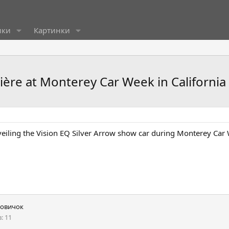
ики
Картинки
ère at Monterey Car Week in California
veiling the Vision EQ Silver Arrow show car during Monterey Car
овичок
в
11