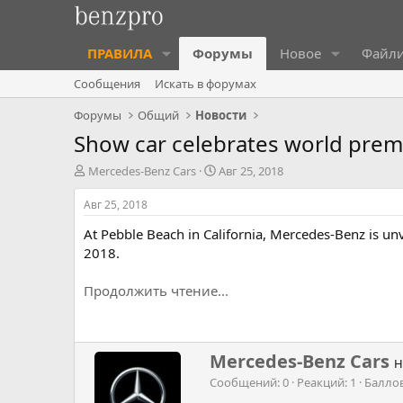
ПРАВИЛА
Форумы
Новое
Файл
Сообщения
Искать в форумах
Форумы
Общий
Новости
Show car celebrates world premi
А
Д
Mercedes-Benz Cars
Авг 25, 2018
в
а
т
т
Авг 25, 2018
о
а
At Pebble Beach in California, Mercedes-Benz is un
р
н
т
а
2018.
е
ч
м
а
Продолжить чтение...
ы
л
а
Н
Mercedes-Benz Cars
Н
а
Сообщений
0
Реакций
1
Балло
п