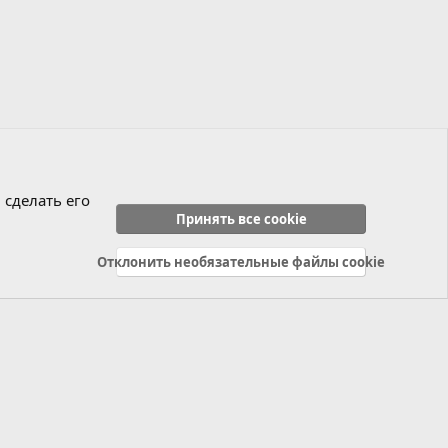
 сделать его
Принять все cookie
Отклонить необязательные файлы cookie
Политика конфиденциальности
Справка
Главная
R
S
S