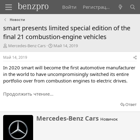
Войти
Регистрация
Новости
smart presents limited special edition of the
final 21 combustion-engine vehicles
А
Д
Mercedes-Benz Cars
Май 14, 2019
в
а
т
т
Май 14, 2019
о
а
In 2020 smart will become the first automotive manufacturer
р
н
т
а
in the world to have uncompromisingly switched its entire
е
ч
portfolio over from combustion engines to electric drives.
м
а
ы
л
Продолжить чтение...
а
Ответ
Н
Mercedes-Benz Cars
Новичок
а
п
и
с