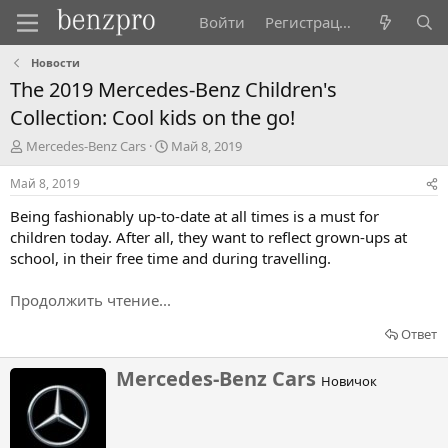
Войти
Регистрация
Новости
The 2019 Mercedes-Benz Children's
Collection: Cool kids on the go!
А
Д
Mercedes-Benz Cars
Май 8, 2019
в
а
т
т
Май 8, 2019
о
а
Being fashionably up-to-date at all times is a must for
р
н
т
а
children today. After all, they want to reflect grown-ups at
е
ч
school, in their free time and during travelling.
м
а
ы
л
Продолжить чтение...
а
Ответ
Н
Mercedes-Benz Cars
Новичок
а
п
и
с