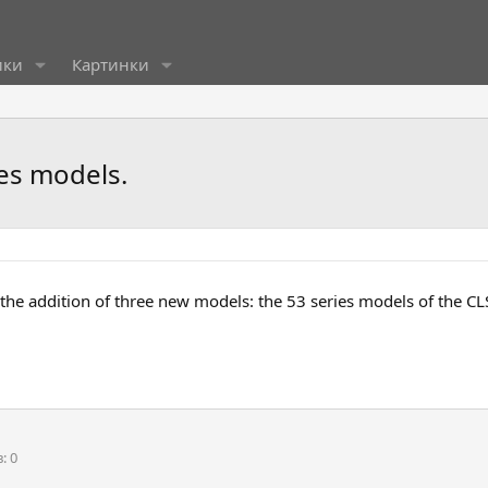
ики
Картинки
es models.
he addition of three new models: the 53 series models of the CLS
в
0