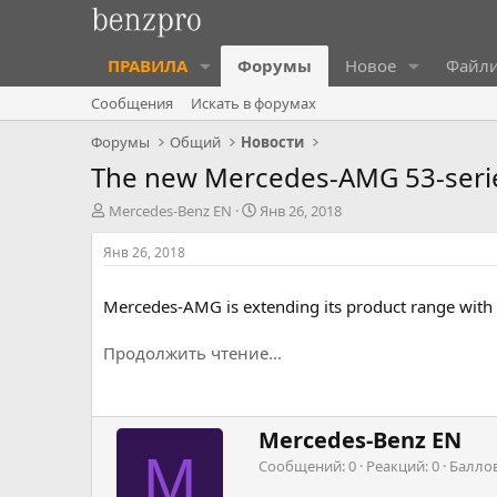
ПРАВИЛА
Форумы
Новое
Файл
Сообщения
Искать в форумах
Форумы
Общий
Новости
The new Mercedes-AMG 53-seri
А
Д
Mercedes-Benz EN
Янв 26, 2018
в
а
т
т
Янв 26, 2018
о
а
р
н
Mercedes-AMG is extending its product range with t
т
а
е
ч
м
а
Продолжить чтение...
ы
л
а
Н
Mercedes-Benz EN
а
M
Сообщений
0
Реакций
0
Балло
п
и