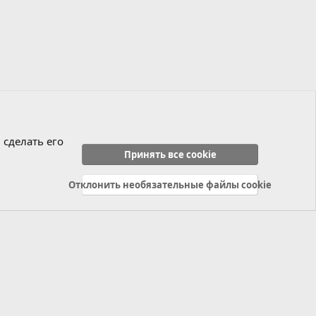
 сделать его
Принять все cookie
Отклонить необязательные файлы cookie
Политика конфиденциальности
Справка
Главная
R
S
S