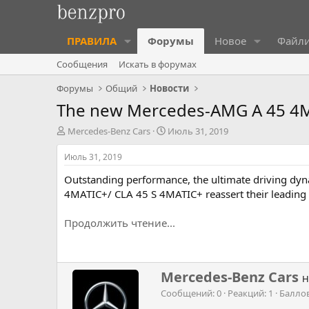
ПРАВИЛА
Форумы
Новое
Файл
Сообщения
Искать в форумах
Форумы
Общий
Новости
The new Mercedes-AMG A 45 4MA
А
Д
Mercedes-Benz Cars
Июль 31, 2019
в
а
т
т
Июль 31, 2019
о
а
Outstanding performance, the ultimate driving d
р
н
т
а
4MATIC+/ CLA 45 S 4MATIC+ reassert their leading p
е
ч
м
а
Продолжить чтение...
ы
л
а
Н
Mercedes-Benz Cars
Н
а
Сообщений
0
Реакций
1
Балло
п