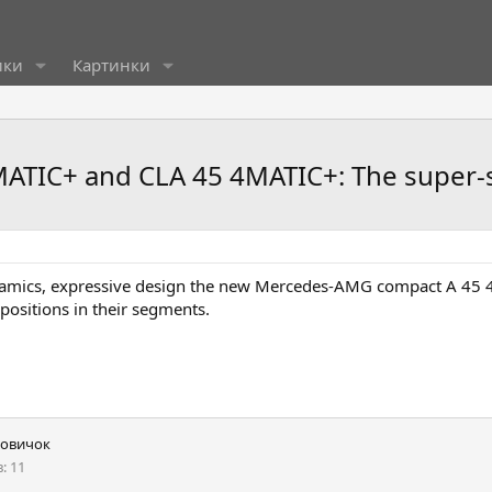
ики
Картинки
TIC+ and CLA 45 4MATIC+: The super-sp
ynamics, expressive design the new Mercedes-AMG compact A 45 
ositions in their segments.
овичок
в
11