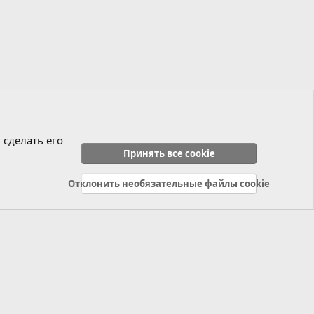
 сделать его
Принять все cookie
Отклонить необязательные файлы cookie
Политика конфиденциальности
Справка
Главная
R
S
S