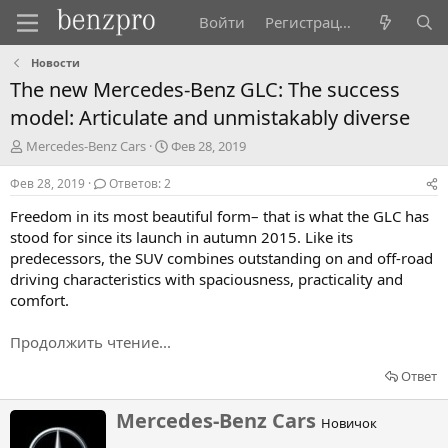
Войти
Регистрация
Новости
The new Mercedes-Benz GLC: The success
model: Articulate and unmistakably diverse
А
Д
Mercedes-Benz Cars
Фев 28, 2019
в
а
т
т
Фев 28, 2019
Ответов: 2
о
а
Freedom in its most beautiful form– that is what the GLC has
р
н
т
а
stood for since its launch in autumn 2015. Like its
е
ч
predecessors, the SUV combines outstanding on and off-road
м
а
driving characteristics with spaciousness, practicality and
ы
л
comfort.
а
Продолжить чтение...
Ответ
Н
Mercedes-Benz Cars
Новичок
а