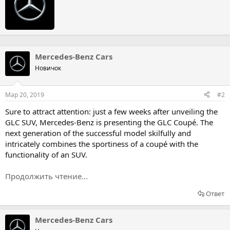
п
и
с
а
н
а
Mercedes-Benz Cars
Новичок
Мар 20, 2019
#2
Sure to attract attention: just a few weeks after unveiling the
GLC SUV, Mercedes-Benz is presenting the GLC Coupé. The
next generation of the successful model skilfully and
intricately combines the sportiness of a coupé with the
functionality of an SUV.
Продолжить чтение...
Ответ
Mercedes-Benz Cars