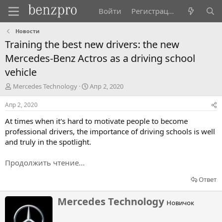
Войти
Регистрация
Новости
Training the best new drivers: the new
Mercedes-Benz Actros as a driving school
vehicle
А
Д
Mercedes Technology
Апр 2, 2020
в
а
т
т
Апр 2, 2020
о
а
At times when it's hard to motivate people to become
р
н
т
а
professional drivers, the importance of driving schools is well
е
ч
and truly in the spotlight.
м
а
ы
л
Продолжить чтение...
а
Ответ
Н
Mercedes Technology
Новичок
а
п