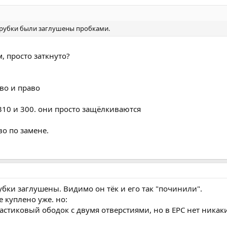
 трубки были заглушены пробками.
, просто заткнуто?
во и право
310 и 300. они просто защёлкиваются
во по замене.
рубки заглушены. Видимо он тёк и его так "починили".
е куплено уже. но:
пластиковый ободок с двумя отверстиями, но в EPC нет ника