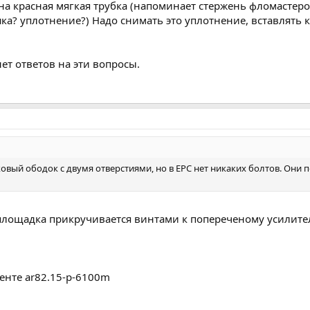
ена красная мягкая трубка (напоминает стержень фломастер
ушка? уплотнение?) Надо снимать это уплотнение, вставлять 
нет ответов на эти вопросы.
ковый ободок с двумя отверстиями, но в EPC нет никаких болтов. Они 
 площадка прикручивается винтами к попереченому усилит
енте ar82.15-p-6100m