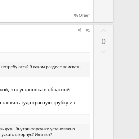
ь
п
Ответ
р
о
Г
#5
т
о
и
0
л
в
Г
о
о
с
л
о
ни потребуются? В каком разделе поискать
о
в
с
а
о
т
кой, что установка в обратной
в
ь
а
ставлять туда красную трубку из
з
т
а
ь
п
 выдуть. Внутри форсунки установлено
р
пускать в корпус? Или нет?