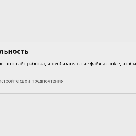
р
о
с
льность
бы этот сайт работал, и необязательные файлы cookie, чтобы
стройте свои предпочтения
Связь с нами
Условия и правила