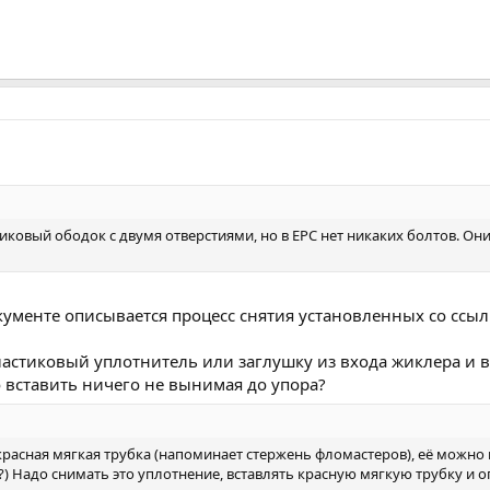
стиковый ободок с двумя отверстиями, но в EPC нет никаких болтов. О
кументе описывается процесс снятия установленных со ссыл
ластиковый уплотнитель или заглушку из входа жиклера и в
о вставить ничего не вынимая до упора?
 красная мягкая трубка (напоминает стержень фломастеров), её можно
е?) Надо снимать это уплотнение, вставлять красную мягкую трубку и о