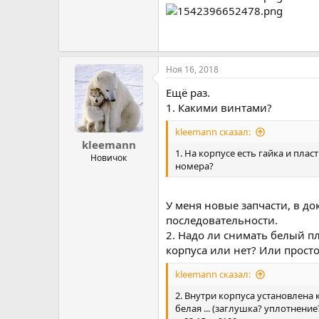
Ноя 16, 2018
Ещё раз.
1. Какими винтами?
kleemann сказал:
kleemann
1. На корпусе есть гайка и пла
Новичок
номера?
У меня новые запчасти, в до
последовательности.
2. Надо ли снимать белый п
корпуса или нет? Или прост
kleemann сказал:
2. Внутри корпуса установлена
белая ... (заглушка? уплотнени