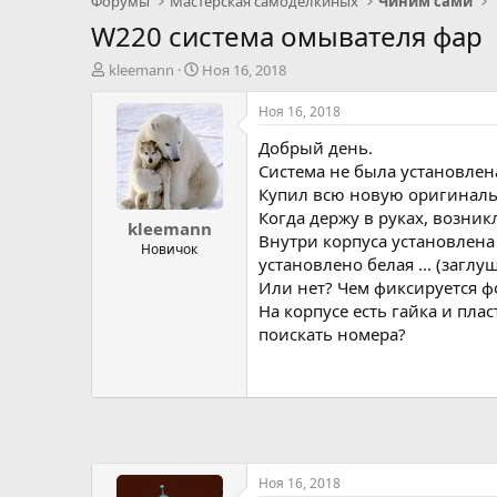
Форумы
Мастерская самоделкиных
Чиним сами
W220 система омывателя фар
А
Д
kleemann
Ноя 16, 2018
в
а
т
т
Ноя 16, 2018
о
а
Добрый день.
р
н
т
а
Система не была установлен
е
ч
Купил всю новую оригинальн
м
а
Когда держу в руках, возник
kleemann
ы
л
Внутри корпуса установлена
а
Новичок
установлено белая ... (загл
Или нет? Чем фиксируется ф
На корпусе есть гайка и пла
поискать номера?
Ноя 16, 2018