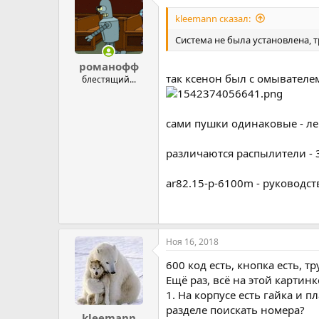
kleemann сказал:
Система не была установлена,
романофф
так ксенон был с омывателем
блестящий...
сами пушки одинаковые - ле
различаются распылители - 
ar82.15-p-6100m - руководст
Ноя 16, 2018
600 код есть, кнопка есть, т
Ещё раз, всё на этой картинк
1. На корпусе есть гайка и 
разделе поискать номера?
kleemann