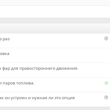
Выравнивание текста
Выступ
Заголовок 3
з раз
о
п
ровка
р
о
с
 фар для правостороннего движения.
Р
и паров топлива.
е
к он устроен и нужная ли это опция
е
о
п
о