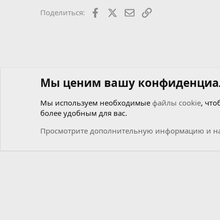
Facebook
X
Почта
Ссылкой
Поделиться:
Мы ценим вашу конфиденциа
Мы используем необходимые
файлы cookie
, что
более удобным для вас.
Форумы
Мастерская самоделкиных
Чиним сами
Просмотрите дополнительную информацию и на
Cookies
Russian (RU)