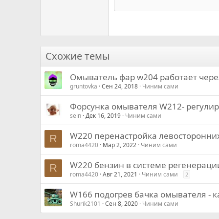
Courier New
18
Georgia
22
Tahoma
26
Times New Roman
Схожие темы
Trebuchet MS
Омыватель фар w204 работает чере
Verdana
gruntovka
Сен 24, 2018
Чиним сами
Форсунка омывателя W212- регули
sein
Дек 16, 2019
Чиним сами
W220 перенастройка левосторонних
R
roma4420
Мар 2, 2022
Чиним сами
W220 бензин в системе регенераци
R
roma4420
Авг 21, 2021
Чиним сами
2
W166 подогрев бачка омывателя - ка
Shurik2101
Сен 8, 2020
Чиним сами