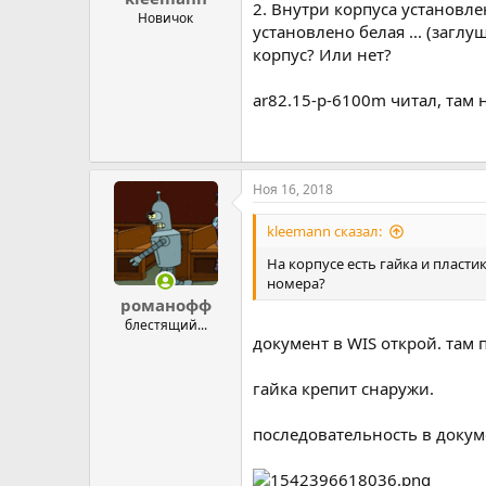
2. Внутри корпуса установл
Новичок
установлено белая ... (загл
корпус? Или нет?
ar82.15-p-6100m читал, там 
Ноя 16, 2018
kleemann сказал:
На корпусе есть гайка и пласти
номера?
романофф
блестящий...
документ в WIS открой. там
гайка крепит снаружи.
последовательность в докум