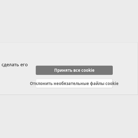
 сделать его
Принять все cookie
Отклонить необязательные файлы cookie
Политика конфиденциальности
Справка
Главная
R
S
S