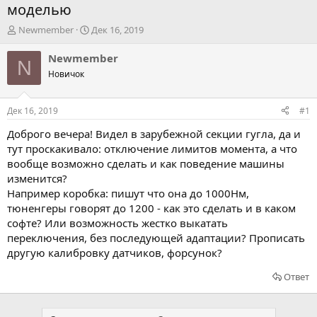
моделью
А
Д
Newmember
Дек 16, 2019
в
а
т
т
Newmember
N
о
а
Новичок
р
н
т
а
е
ч
Дек 16, 2019
#1
м
а
ы
л
Доброго вечера! Видел в зарубежной секции гугла, да и
а
тут проскакивало: отключение лимитов момента, а что
вообще возможно сделать и как поведение машины
изменится?
Например коробка: пишут что она до 1000Нм,
тюненгеры говорят до 1200 - как это сделать и в каком
софте? Или возможность жестко выкатать
переключения, без последующей адаптации? Прописать
другую калибровку датчиков, форсунок?
Ответ