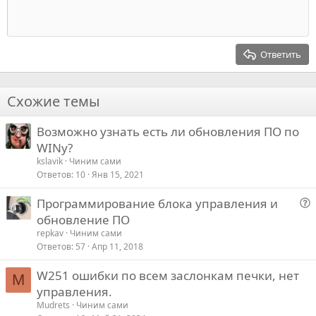
в
в
Индент
10
Удалить черновик
Выровнять центр
Заголовок 1
Book Antiqua
а
а
Выступ
12
Courier New
Выровнять справа
т
т
Заголовок 2
15
Georgia
ь
ь
Выравнивание текста
Ответить
Заголовок 3
з
п
18
Tahoma
а
р
22
Times New Roman
о
Схожие темы
26
Trebuchet MS
т
Возможно узнать есть ли обновления ПО по
Verdana
и
WINу?
в
kslavik
Чиним сами
Ответов
10
Янв 15, 2021
Программирование блока управления и
о
обновление ПО
п
repkav
Чиним сами
р
Ответов
57
Апр 11, 2018
о
W251 ошибки по всем заслонкам печки, нет
с
M
управления.
Mudrets
Чиним сами