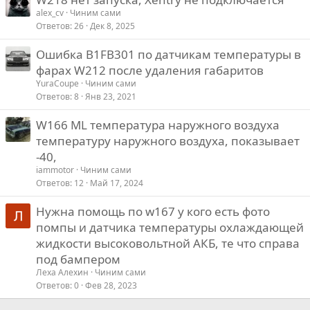
alex_cv
Чиним сами
Ответов
26
Дек 8, 2025
Ошибка B1FB301 по датчикам температуры в
фарах W212 после удаления габаритов
YuraCoupe
Чиним сами
Ответов
8
Янв 23, 2021
W166 ML температура наружного воздуха
температуру наружного воздуха, показывает
-40,
iammotor
Чиним сами
Ответов
12
Май 17, 2024
Нужна помощь по w167 у кого есть фото
помпы и датчика температуры охлаждающей
жидкости высоковольтной АКБ, те что справа
под бампером
Леха Алехин
Чиним сами
Ответов
0
Фев 28, 2023