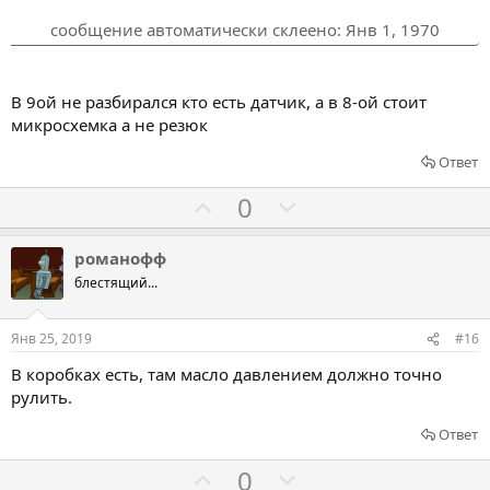
т
т
сообщение автоматически склеено:
Янв 1, 1970
ь
ь
з
п
а
р
В 9ой не разбирался кто есть датчик, а в 8-ой стоит
о
микросхемка а не резюк
т
Ответ
и
Г
Г
в
0
о
о
л
л
романофф
о
о
блестящий...
с
с
о
о
Янв 25, 2019
#16
в
в
В коробках есть, там масло давлением должно точно
а
а
рулить.
т
т
ь
ь
Ответ
з
п
Г
Г
0