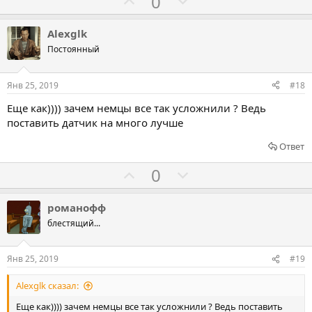
Г
Г
0
о
о
л
л
Alexglk
о
о
Постоянный
с
с
о
о
Янв 25, 2019
#18
в
в
Еще как)))) зачем немцы все так усложнили ? Ведь
а
а
поставить датчик на много лучше
т
т
ь
ь
Ответ
з
п
Г
Г
0
а
р
о
о
о
л
л
романофф
т
о
о
блестящий...
и
с
с
в
о
о
Янв 25, 2019
#19
в
в
Alexglk сказал:
а
а
т
т
Еще как)))) зачем немцы все так усложнили ? Ведь поставить