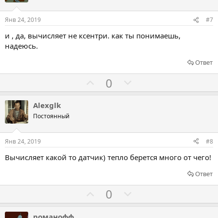
с
с
о
о
Янв 24, 2019
#7
в
в
и , да, вычисляет не ксентри. как ты понимаешь,
а
а
надеюсь.
т
т
ь
ь
Ответ
з
п
Г
Г
0
а
р
о
о
о
л
л
Alexglk
т
о
о
Постоянный
и
с
с
в
о
о
Янв 24, 2019
#8
в
в
Вычисляет какой то датчик) тепло берется много от чего!
а
а
т
т
Ответ
ь
ь
Г
Г
0
з
п
о
о
а
р
л
л
романофф