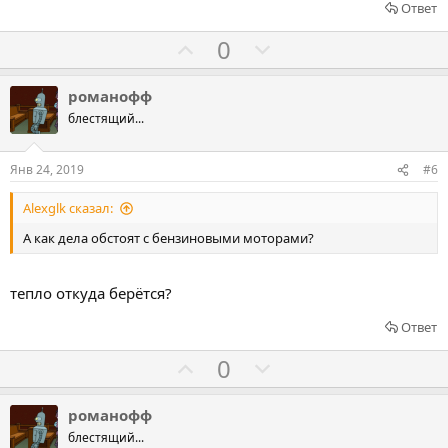
Ответ
т
и
Г
Г
0
в
о
о
л
л
романофф
о
о
блестящий...
с
с
о
о
Янв 24, 2019
#6
в
в
Alexglk сказал:
а
а
т
т
А как дела обстоят с бензиновыми моторами?
ь
ь
з
п
тепло откуда берётся?
а
р
Ответ
о
т
Г
Г
0
и
о
о
в
л
л
романофф
о
о
блестящий...