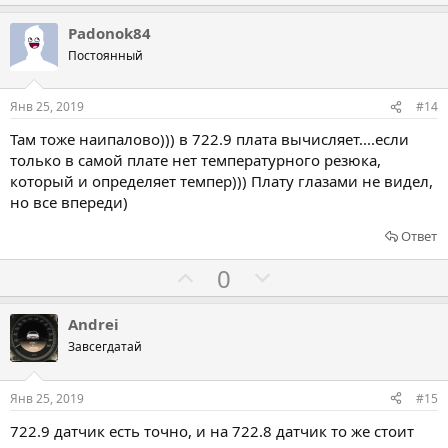
и
о
о
в
л
л
Padonok84
о
о
Постоянный
с
с
о
о
Янв 25, 2019
#14
в
в
Там тоже наипалово))) в 722.9 плата вычисляет....если
а
а
только в самой плате нет температурного резюка,
т
т
который и определяет темпер))) Плату глазами не видел,
ь
ь
но все впереди)
з
п
Ответ
а
р
о
Г
Г
0
т
о
о
и
л
л
Andrei
в
о
о
Завсегдатай
с
с
о
о
Янв 25, 2019
#15
в
в
722.9 датчик есть точно, и на 722.8 датчик то же стоит
а
а