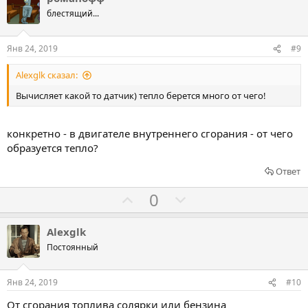
о
о
о
блестящий...
т
с
с
и
о
о
Янв 24, 2019
#9
в
в
в
Alexglk сказал:
а
а
т
т
Вычисляет какой то датчик) тепло берется много от чего!
ь
ь
з
п
конкретно - в двигателе внутреннего сгорания - от чего
а
р
образуется тепло?
о
Ответ
т
и
Г
Г
0
в
о
о
л
л
Alexglk
о
о
Постоянный
с
с
о
о
Янв 24, 2019
#10
в
в
От сгорания топлива солярки или бензина