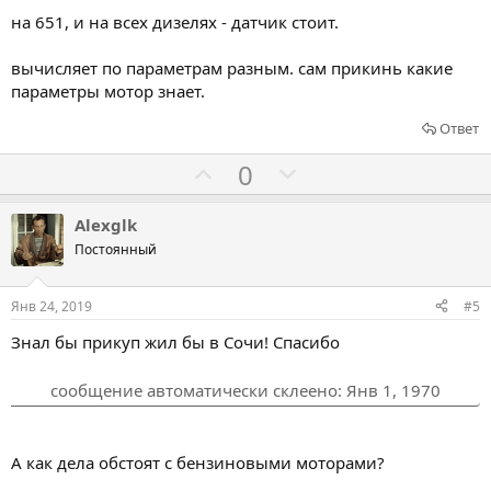
в
в
на 651, и на всех дизелях - датчик стоит.
а
а
т
т
вычисляет по параметрам разным. сам прикинь какие
ь
ь
параметры мотор знает.
з
п
Ответ
а
р
о
Г
Г
0
т
о
о
и
л
л
Alexglk
в
о
о
Постоянный
с
с
о
о
Янв 24, 2019
#5
в
в
Знал бы прикуп жил бы в Сочи! Спасибо
а
а
т
т
сообщение автоматически склеено:
Янв 1, 1970
ь
ь
з
п
а
р
А как дела обстоят с бензиновыми моторами?
о