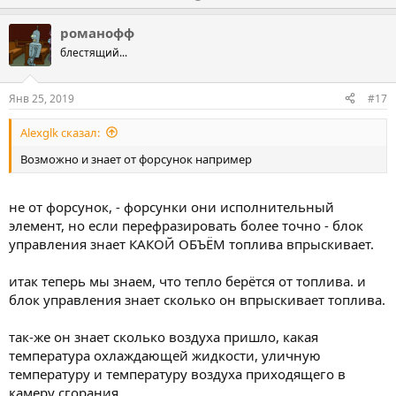
а
р
о
о
о
л
л
романофф
т
о
о
блестящий...
и
с
с
в
о
о
Янв 25, 2019
#17
в
в
Alexglk сказал:
а
а
т
т
Возможно и знает от форсунок например
ь
ь
з
п
не от форсунок, - форсунки они исполнительный
а
р
элемент, но если перефразировать более точно - блок
о
управления знает КАКОЙ ОБЪЁМ топлива впрыскивает.
т
итак теперь мы знаем, что тепло берётся от топлива. и
и
блок управления знает сколько он впрыскивает топлива.
в
так-же он знает сколько воздуха пришло, какая
температура охлаждающей жидкости, уличную
температуру и температуру воздуха приходящего в
камеру сгорания.