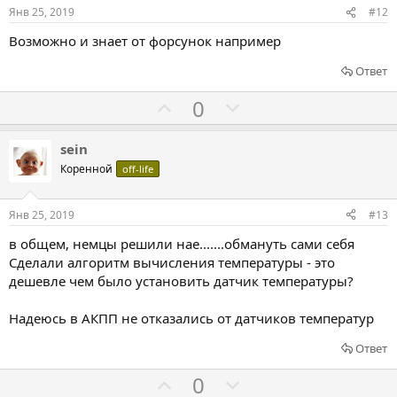
о
о
Янв 25, 2019
#12
в
в
Возможно и знает от форсунок например
а
а
т
т
Ответ
ь
ь
Г
Г
0
з
п
о
о
а
р
л
л
sein
о
о
о
Коренной
off-life
т
с
с
и
о
о
Янв 25, 2019
#13
в
в
в
в общем, немцы решили нае.......обмануть сами себя
а
а
Сделали алгоритм вычисления температуры - это
т
т
дешевле чем было установить датчик температуры?
ь
ь
з
п
Надеюсь в АКПП не отказались от датчиков температур
а
р
Ответ
о
т
Г
Г
0