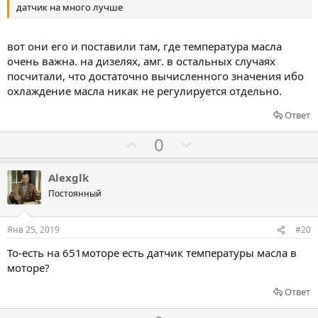
датчик на много лучше
ь
ь
з
п
а
р
вот они его и поставили там, где температура масла
о
очень важна. на дизелях, амг. в остальных случаях
посчитали, что достаточно вычисленного значения ибо
т
охлаждение масла никак не регулируется отдельно.
и
в
Ответ
Г
Г
0
о
о
л
л
Alexglk
о
о
Постоянный
с
с
о
о
Янв 25, 2019
#20
в
в
То-есть на 651моторе есть датчик температуры масла в
а
а
моторе?
т
т
ь
ь
Ответ
з
п