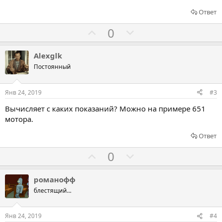
Ответ
Г
Г
0
о
о
л
л
Alexglk
о
о
Постоянный
с
с
о
о
Янв 24, 2019
#3
в
в
Вычисляет с каких показаний? Можно на примере 651
а
а
мотора.
т
т
ь
ь
Ответ
з
п
Г
Г
0
а
р
о
о
о
л
л
романофф
т
о
о
блестящий...
и
с
с
в
о
о
Янв 24, 2019
#4