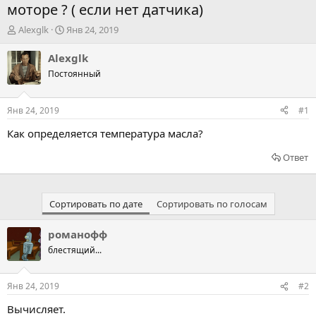
моторе ? ( если нет датчика)
А
Д
Alexglk
Янв 24, 2019
в
а
т
т
Alexglk
о
а
Постоянный
р
н
т
а
е
ч
Янв 24, 2019
#1
м
а
ы
л
Как определяется температура масла?
а
Ответ
Сортировать по дате
Сортировать по голосам
романофф
блестящий...
Янв 24, 2019
#2
Вычисляет.