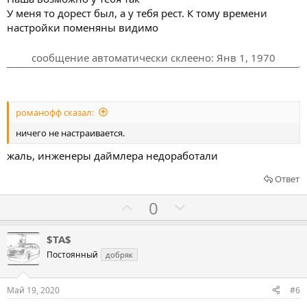
з
п
У меня то дорест был, а у тебя рест. К тому времени
а
р
настройки поменяны видимо
о
т
сообщение автоматически склеено:
Янв 1, 1970
и
в
романофф сказал:
ничего не настраивается.
жаль, инженеры даймлера недоработали
Ответ
Г
Г
0
о
о
л
л
$TA$
о
о
Постоянный
добряк
с
с
о
о
Май 19, 2020
#6
в
в