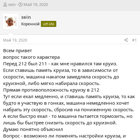
А
Д
sein
Май 19, 2020
в
а
т
т
sein
о
а
Коренной
off-life
р
н
т
а
е
ч
Май 19, 2020
#1
м
а
ы
л
Всем привет
а
вопрос такого характера
Перед 212 был 211 - как мне нравился там круиз.
Если ставишь память круиза, то в зависимости от
скорости, машина накатом замедляла скорость до
круизной, либо мягко набирала скорость.
Прямая противоположность круизу в 212
Тут если ехал медленно, и ставишь память круиза, то как
будто я участвую в гонках, машина немедленно хочет
набрать эту скорость, сбросив на пониженную скорость.
А если быстро ехал - то машина пытается тормозить, но
лишь бы быстрее снизить скорость до круизной.
Думаю понятно объяснил
Вопрос - возможно ли поменять настройки круиза, и