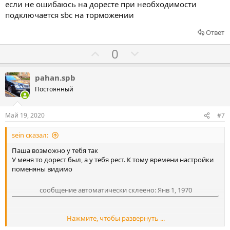
если не ошибаюсь на доресте при необходимости
а
а
подключается sbc на торможении
т
т
ь
ь
Ответ
з
п
Г
Г
0
а
р
о
о
о
л
л
pahan.spb
т
о
о
Постоянный
и
с
с
в
о
о
Май 19, 2020
#7
в
в
sein сказал:
а
а
т
т
Паша возможно у тебя так
У меня то дорест был, а у тебя рест. К тому времени настройки
ь
ь
поменяны видимо
з
п
а
р
сообщение автоматически склеено:
Янв 1, 1970
о
т
Нажмите, чтобы развернуть ...
и