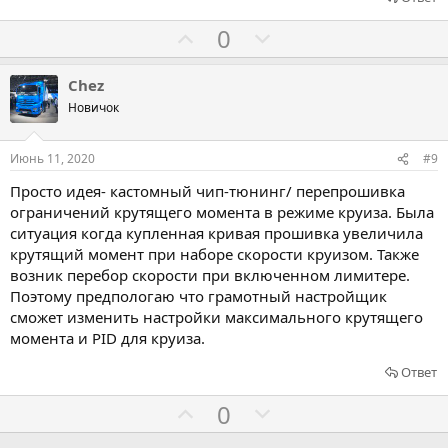
и
Г
Г
0
в
о
о
л
л
Chez
о
о
Новичок
с
с
о
о
Июнь 11, 2020
#9
в
в
Просто идея- кастомный чип-тюнинг/ перепрошивка
а
а
ограничений крутящего момента в режиме круиза. Была
т
т
ситуация когда купленная кривая прошивка увеличила
ь
ь
крутящий момент при наборе скорости круизом. Также
з
п
возник перебор скорости при включенном лимитере.
а
р
Поэтому предпологаю что грамотный настройщик
сможет изменить настройки максимального крутящего
о
момента и PID для круиза.
т
и
Ответ
в
Г
Г
0
о
о