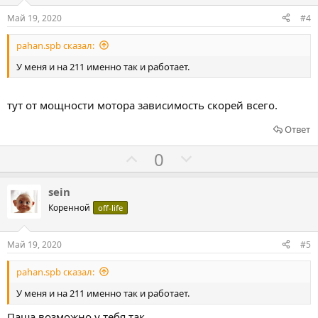
о
о
Май 19, 2020
#4
в
в
pahan.spb сказал:
а
а
т
т
У меня и на 211 именно так и работает.
ь
ь
з
п
тут от мощности мотора зависимость скорей всего.
а
р
Ответ
о
т
Г
Г
0
и
о
о
в
л
л
sein
о
о
Коренной
off-life
с
с
о
о
Май 19, 2020
#5
в
в
pahan.spb сказал:
а
а
т
т
У меня и на 211 именно так и работает.
ь
ь
Паша возможно у тебя так