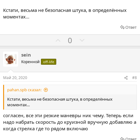
жаль, инженеры даймлера недоработали
в
Кстати, весьма не безопасная штука, в определённых
моментах...
Ответ
Г
Г
0
о
о
л
л
sein
о
о
Коренной
off-life
с
с
о
о
Май 20, 2020
#8
в
в
pahan.spb сказал:
а
а
т
т
Кстати, весьма не безопасная штука, в определённых
моментах...
ь
ь
з
п
согласен, все эти резкие маневры ник чему. Теперь если
а
р
надо набрать скорость до круизной вручную добавляю а
о
когда стрелка где то рядом включаю
т
Ответ