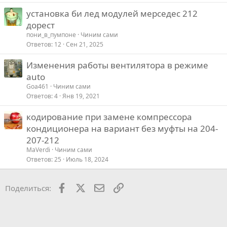
р
установка би лед модулей мерседес 212
о
дорест
с
пони_в_пумпоне
Чиним сами
Ответов
12
Сен 21, 2025
Изменения работы вентилятора в режиме
auto
Goa461
Чиним сами
Ответов
4
Янв 19, 2021
кодирование при замене компрессора
кондиционера на вариант без муфты на 204-
207-212
MaVerdi
Чиним сами
Ответов
25
Июль 18, 2024
Facebook
X
Почта
Ссылкой
Поделиться: