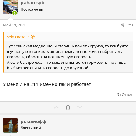
л
л
pahan.spb
о
о
Постоянный
с
с
о
о
Май 19, 2020
#3
в
в
sein сказал:
а
а
т
т
Тут если ехал медленно, и ставишь память круиза, то как будто
я участвую в гонках, машина немедленно хочет набрать эту
ь
ь
скорость, сбросив на пониженную скорость.
з
п
А если быстро ехал - то машина пытается тормозить, но лишь
а
р
бы быстрее снизить скорость до круизной.
о
т
У меня и на 211 именно так и работает.
и
Ответ
в
Г
Г
0
о
о
л
л
романофф
о
о
блестящий...
с
с