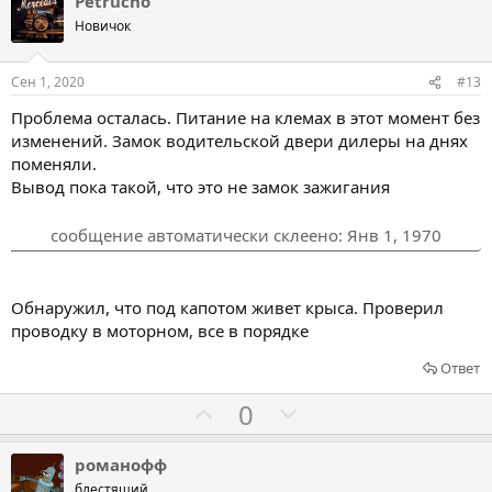
л
л
Petrucho
в
о
о
Новичок
с
с
о
о
Сен 1, 2020
#13
в
в
Проблема осталась. Питание на клемах в этот момент без
а
а
изменений. Замок водительской двери дилеры на днях
т
т
поменяли.
ь
ь
Вывод пока такой, что это не замок зажигания
з
п
а
р
сообщение автоматически склеено:
Янв 1, 1970
о
т
Обнаружил, что под капотом живет крыса. Проверил
и
проводку в моторном, все в порядке
в
Ответ
Г
Г
0
о
о
л
л
романофф
о
о
блестящий...