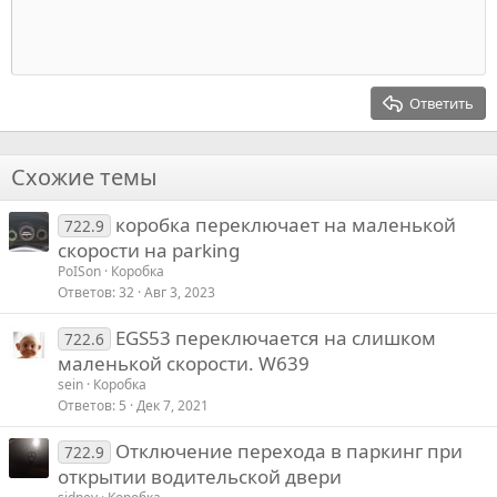
а
а
Индент
10
Удалить черновик
Выровнять центр
Заголовок 1
Book Antiqua
т
т
ь
ь
Выступ
12
Courier New
Выровнять справа
Заголовок 2
з
п
15
Georgia
Выравнивание текста
Ответить
а
р
Заголовок 3
18
Tahoma
о
22
Times New Roman
т
Схожие темы
и
26
Trebuchet MS
в
коробка переключает на маленькой
Verdana
722.9
скорости на parking
PoISon
Коробка
Ответов
32
Авг 3, 2023
EGS53 переключается на слишком
722.6
маленькой скорости. W639
sein
Коробка
Ответов
5
Дек 7, 2021
Отключение перехода в паркинг при
722.9
открытии водительской двери