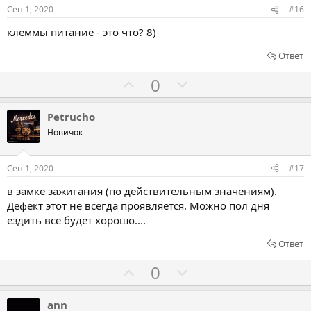
о
о
Сен 1, 2020
#16
в
в
клеммы питание - это что? 8)
а
а
т
т
Ответ
ь
ь
Г
Г
0
з
п
о
о
а
р
л
л
Petrucho
о
о
о
Новичок
т
с
с
и
о
о
Сен 1, 2020
#17
в
в
в
в замке зажигания (по действительным значениям).
а
а
Дефект этот не всегда проявляется. Можно пол дня
т
т
ездить все будет хорошо....
ь
ь
Ответ
з
п
а
р
Г
Г
0
о
о
о
т
л
л
ann