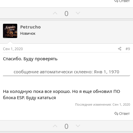
ь
ь
Ответ
з
п
Г
Г
0
а
р
о
о
о
л
л
Petrucho
т
о
о
Новичок
и
с
с
в
о
о
Сен 1, 2020
#9
в
в
Спасибо. Буду проверять
а
а
т
т
сообщение автоматически склеено:
Янв 1, 1970
ь
ь
з
п
а
р
На холодную пока все хорошо. Но я еще обновил ПО
о
блока ESP. Буду кататься
т
Последние изменения:
Сен 1, 2020
и
Ответ
в
Г
Г
0
о
о