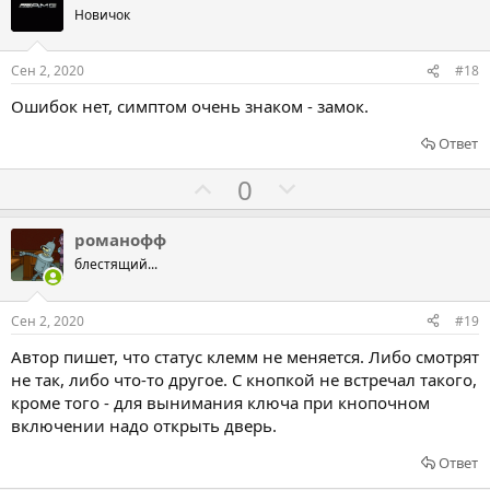
и
о
о
Новичок
в
с
с
о
о
Сен 2, 2020
#18
в
в
Ошибок нет, симптом очень знаком - замок.
а
а
т
т
Ответ
ь
ь
Г
Г
0
з
п
о
о
а
р
л
л
романофф
о
о
о
блестящий...
т
с
с
и
о
о
Сен 2, 2020
#19
в
в
в
Автор пишет, что статус клемм не меняется. Либо смотрят
а
а
не так, либо что-то другое. С кнопкой не встречал такого,
т
т
кроме того - для вынимания ключа при кнопочном
ь
ь
включении надо открыть дверь.
з
п
Ответ
а
р