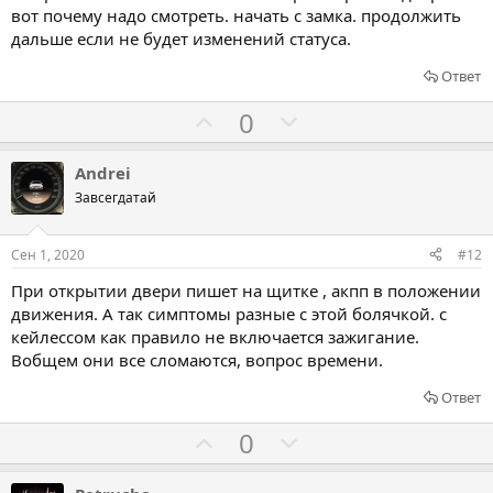
з
п
вот почему надо смотреть. начать с замка. продолжить
а
р
дальше если не будет изменений статуса.
о
Ответ
т
Г
Г
0
и
о
о
в
л
л
Andrei
о
о
Завсегдатай
с
с
о
о
Сен 1, 2020
#12
в
в
При открытии двери пишет на щитке , акпп в положении
а
а
движения. А так симптомы разные с этой болячкой. с
т
т
кейлессом как правило не включается зажигание.
ь
ь
Вобщем они все сломаются, вопрос времени.
з
п
Ответ
а
р
о
Г
Г
0
т
о
о
и