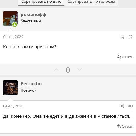
Сортировать по дате
Сортировать по голосам
романофф
блестящий...
Сен 1, 2020
#2
Ключ в замке при этом?
Ответ
Г
Г
0
о
о
л
л
Petrucho
о
о
Новичок
с
с
о
о
Сен 1, 2020
#3
в
в
Да, конечно. Она же едет и в движении в Р становиться...
а
а
т
т
Ответ
ь
ь