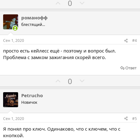
Г
Г
0
з
п
о
о
а
р
л
л
романофф
о
о
о
блестящий...
т
с
с
и
о
о
Сен 1, 2020
#4
в
в
в
просто есть кейлесс ещё - поэтому и вопрос был.
а
а
Проблема с замком зажигания скорей всего.
т
т
ь
ь
Ответ
з
п
Г
Г
0
а
р
о
о
о
л
л
Petrucho
т
о
о
Новичок
и
с
с
в
о
о
Сен 1, 2020
#5
в
в
Я понял про ключ. Одинаково, что с ключем, что с
а
а
кнопкой.