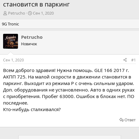
становится в паркинг
А
Д
Petrucho
Сен 1, 2020
в
а
9G Tronic
т
т
о
а
р
н
Petrucho
т
а
Новичок
е
ч
м
а
ы
л
Сен 1, 2020
#1
а
Всем доброго здравия! Нужна помощь. GLE 166 2017 г.
АКПП 725. На малой скорости в движении становится в
паркинг. Выходит из режима P с очень сильным ударом.
Доп. оборудования не установленно. Авто в одних руках
с приобретения. Пробег 63000. Ошибок в блоках нет. ПО
последнее.
Кто-нибудь сталкивался?
Ответ