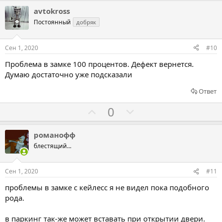
л
л
avtokross
о
о
Постоянный
добряк
с
с
о
о
Сен 1, 2020
#10
в
в
Проблема в замке 100 процентов. Дефект вернется.
а
а
Думаю достаточно уже подсказали
т
т
ь
ь
Ответ
з
п
Г
Г
0
а
р
о
о
о
л
л
романофф
т
о
о
блестящий...
и
с
с
в
о
о
Сен 1, 2020
#11
в
в
проблемы в замке с кейлесс я не видел пока подобного
а
а
рода.
т
т
ь
ь
в паркинг так-же может вставать при открытии двери.