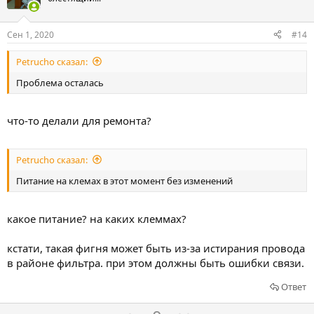
с
с
о
о
Сен 1, 2020
#14
в
в
Petrucho сказал:
а
а
т
т
Проблема осталась
ь
ь
з
п
что-то делали для ремонта?
а
р
о
Petrucho сказал:
т
и
Питание на клемах в этот момент без изменений
в
какое питание? на каких клеммах?
кстати, такая фигня может быть из-за истирания провода
в районе фильтра. при этом должны быть ошибки связи.
Ответ