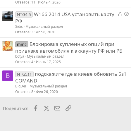
Ответов
11
Июль 4, 2026
к
р
З
W166 2014 USA установить карту
NTG4.5
а
о
РФ
т
к
п
Sidis
Музыкальный раздел
р
р
Ответов
3
Апр 8, 2020
ы
о
Блокировка купленных опций при
т
с
mmc
привязке автомобиля к аккаунту РФ или РБ
ы
й
botya
Музыкальный раздел
Ответов
4
Июнь 17, 2025
подскажите где в киеве обновить 5s1
NTG5s1
B
COMAND
BigDeF
Музыкальный раздел
Ответов
8
Фев 26, 2020
Facebook
X
Почта
Ссылкой
Поделиться: