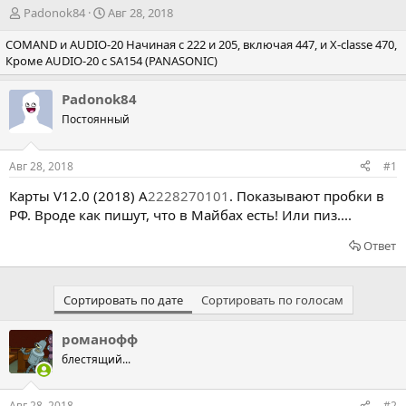
А
Д
Padonok84
Авг 28, 2018
в
а
COMAND и AUDIO-20 Начиная с 222 и 205, включая 447, и X-classe 470,
т
т
Кроме AUDIO-20 с SA154 (PANASONIC)
о
а
р
н
т
а
Padonok84
е
ч
Постоянный
м
а
ы
л
а
Авг 28, 2018
#1
Карты V12.0 (2018) A
2228270101
. Показывают пробки в
РФ. Вроде как пишут, что в Майбах есть! Или пиз....
Ответ
Сортировать по дате
Сортировать по голосам
романофф
блестящий...
Авг 28, 2018
#2