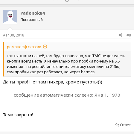
и
о
о
в
л
л
Padonok84
о
о
Постоянный
с
с
о
о
Авг 30, 2018
#8
в
в
романофф сказал:
а
а
т
т
так ты тыкни на неё, там будет написано, что TMC не доступен.
кнопка всегда есть. я изначально про пробки почему на 5.5
ь
ь
изменил - на рестайлинге они телематику сменили на 213ю,
з
п
там пробки как раз работают, но через hermes
а
р
Да ты прав! Нет там нихера, кроме пустоты)))
о
т
сообщение автоматически склеено:
Янв 1, 1970
и
в
Тема закрыта!
Ответ