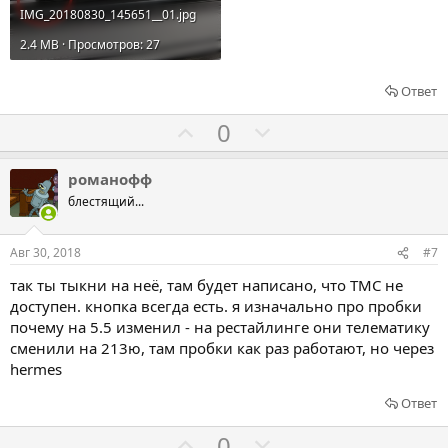
IMG_20180830_145651__01.jpg
2.4 MB · Просмотров: 27
Ответ
Г
Г
0
о
о
л
л
романофф
о
о
блестящий...
с
с
о
о
Авг 30, 2018
#7
в
в
так ты тыкни на неё, там будет написано, что TMC не
а
а
доступен. кнопка всегда есть. я изначально про пробки
т
т
почему на 5.5 изменил - на рестайлинге они телематику
ь
ь
сменили на 213ю, там пробки как раз работают, но через
з
п
hermes
а
р
Ответ
о
т
Г
Г
0