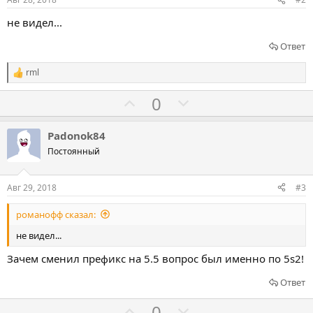
не видел...
Ответ
rml
Р
е
Г
Г
0
а
к
о
о
ц
л
л
и
Padonok84
и
о
о
Постоянный
:
с
с
о
о
Авг 29, 2018
#3
в
в
романофф сказал:
а
а
т
т
не видел...
ь
ь
Зачем сменил префикс на 5.5 вопрос был именно по 5s2!
з
п
а
р
Ответ
о
Г
Г
0