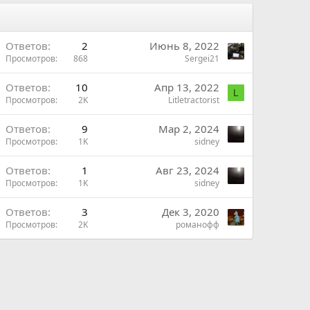
Ответов
2
Июнь 8, 2022
Просмотров
868
Sergei21
Ответов
10
Апр 13, 2022
L
Просмотров
2K
Litletractorist
Ответов
9
Мар 2, 2024
Просмотров
1K
sidney
Ответов
1
Авг 23, 2024
Просмотров
1K
sidney
Ответов
3
Дек 3, 2020
Просмотров
2K
романофф
ы
ы
й