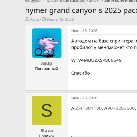
Форумы
Мастерская самоделкиных
hymer grand canyon s 2025 ра
А
Д
Asup
Июнь 18, 2026
в
а
т
т
Июнь 18, 2026
о
а
Автодом на базе спринтера,
р
н
т
а
пробился у меня,может кто п
е
ч
м
а
W1V4MBUZXSP806649
Asup
ы
л
а
Постоянный
Спасибо
Июнь 19, 2026
S
A
6541801100
, A
9075283500
,
Slava
Новичок