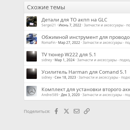
Times New Roman
Схожие темы
Trebuchet MS
Детали для ТО акпп на GLC
Verdana
Sergei21
Июнь 7, 2022
Запчасти и аксессуары - 
Обжимной инструмент для проводо
RomaFin
Мар 27, 2022
Запчасти и аксессуары - п
TV тюнер W222 для 5.1
sidney
Мар 1, 2024
Запчасти и аксессуары - подх
Усилитель Harman для Comand 5.1
sidney
Сен 18, 2023
Запчасти и аксессуары - под
Комплект для установки второго ак
Andrei589
Дек 3, 2020
Запчасти и аксессуары - п
Facebook
X
Почта
Ссылкой
Поделиться: