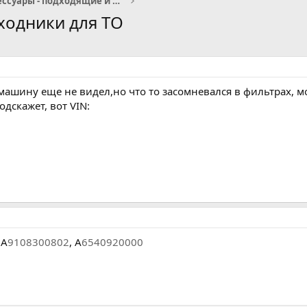
Запчасти и аксессуары - подходящие и не очень
сходники для ТО
 машину еще не видел,но что то засомневался в фильтрах, 
одскажет, вот VIN:
 A
9108300802
, A
6540920000