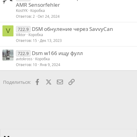
и
AMR Sensorfehler
в
KostYK
Коробка
Ответов
2
Окт 24, 2024
DSM обнуление через SavvyCan
722.9
V
Viktor
Коробка
Ответов
15
Дек 13, 2023
Dsm w166 ищу фулл
722.9
avtokross
Коробка
Ответов
10
Янв 9, 2024
Facebook
X
Почта
Ссылкой
Поделиться: