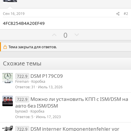
Сен 16, 2019
#2
4FC8254B4A20EF49
Г
Г
0
о
о
л
л
Тема закрыта для ответов.
о
о
с
с
Схожие темы
о
о
в
в
DSM P179C09
722.9
а
а
Fireman
Коробка
Ответов
31
Июль 13, 2026
т
т
ь
ь
Можно ли установить КПП с ISM/DSM на
722.9
з
п
авто без ISM/DSM
а
р
bynow3
Коробка
о
Ответов
5
Июнь 17, 2023
т
DSM interner Komponentenfehler vor
722.9