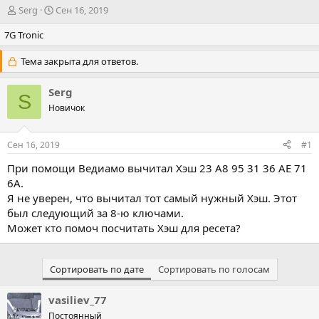
А
Д
Serg
Сен 16, 2019
в
а
7G Tronic
т
т
о
а
р
н
Тема закрыта для ответов.
т
а
е
ч
Serg
S
м
а
Новичок
ы
л
а
Сен 16, 2019
#1
При помощи Ведиамо вычитал Хэш 23 A8 95 31 36 AE 71
6A.
Я не уверен, что вычитал тот самый нужный Хэш. Этот
был следующий за 8-ю ключами.
Может кто помоч посчитать Хэш для ресета?
Сортировать по дате
Сортировать по голосам
vasiliev_77
Постоянный