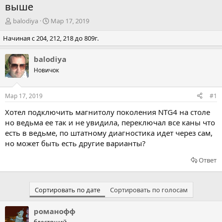
выше
А
Д
balodiya
Мар 17, 2019
в
а
Начиная с 204, 212, 218 до 809г.
т
т
о
а
р
н
balodiya
т
а
Новичок
е
ч
м
а
ы
л
Мар 17, 2019
#1
а
Хотел подключить магнитолу поколения NTG4 на столе
но ведьма ее так и не увидила, переключал все каны что
есть в ведьме, по штатному диагностика идет через сам,
но может быть есть другие варианты?
Ответ
Сортировать по дате
Сортировать по голосам
романофф