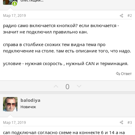
блестящий...
Мар 17, 2019
#2
радио само включается кнопкой? если включается -
значит не подключил правильно кан.
справа в столбике схожих тем видна тема про
подключение на столе. там есть описание того, что надо.
условие - нужная скорость , нужный CAN и терминация.
Ответ
Г
Г
0
о
о
л
л
balodiya
о
о
Новичок
с
с
о
о
Мар 17, 2019
#3
в
в
can подключал согласно схеме на коннекте 6 и 14 а на