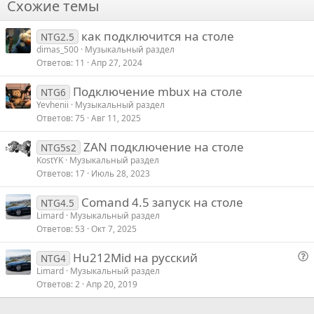
о
Схожие темы
26
Trebuchet MS
т
как подключится на столе
Verdana
и
NTG2.5
dimas_500
Музыкальный раздел
в
Ответов
11
Апр 27, 2024
Подключение mbux на столе
NTG6
Yevhenii
Музыкальный раздел
Ответов
75
Авг 11, 2025
ZAN подключение на столе
NTG5s2
KostYK
Музыкальный раздел
Ответов
17
Июль 28, 2023
Comand 4.5 запуск на столе
NTG4.5
Limard
Музыкальный раздел
Ответов
53
Окт 7, 2025
Hu212Mid на русский
NTG4
о
Limard
Музыкальный раздел
Ответов
2
Апр 20, 2019
п
р