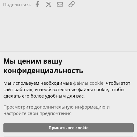
о
Facebook
X
Почта
Ссылкой
Поделиться:
с
Мы ценим вашу
конфиденциальность
Мы используем необходимые
файлы cookie
, чтобы этот
сайт работал, и необязательные файлы cookie, чтобы
сделать его более удобным для вас.
Просмотрите дополнительную информацию и
настройте свои предпочтения
Музыкальный раздел
Принять все cookie
Cookies
Russian (RU)