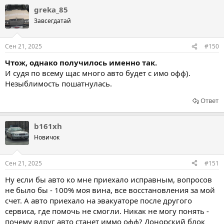
greka_85
Завсегдатай
Сен 21, 2025
#150
Чтож, однако получилось именно так.
И судя по всему щас много авто будет с имо офф).
Незыблимость пошатнулась.
Ответ
b161xh
Новичок
Сен 21, 2025
#151
Ну если бы авто ко мне приехало исправным, вопросов
не было бы - 100% моя вина, все восстановления за мой
счет. А авто приехало на эвакуаторе после другого
сервиса, где помочь не смогли. Никак не могу понять -
почему вдруг авто станет иммо офф? Донорский блок