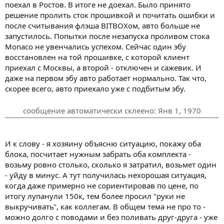
поехал в Ростов. В итоге не доехал. Было принято
решение пролить сток прошивкой и почитать ошибки и
после считывания флэша BITBOXом, авто больше не
запустилось. Попытки после незапуска проливом стока
Monaco не увенчались успехом. Сейчас один эбу
восстановлен на той прошивке, с которой клиент
приехал с Москвы, а второй - отключен и сажевик. И
даже на первом эбу авто работает нормально. Так что,
скорее всего, авто приехало уже с подбитым эбу.
сообщение автоматически склеено:
Янв 1, 1970
И к слову - я хозяину объясню ситуацию, покажу оба
блока, посчитает нужным забрать оба комплекта -
возьму ровно столько, сколько я затратил, возьмет один
- уйду в минус. А тут получилась нехорошая ситуация,
когда даже примерно не сориентировав по цене, по
итогу лупанули 150к, тем более просил "руки не
выкручивать", как коллегам. В общем тема не про то -
можно долго с поводами и без поливать друг-друга - уже