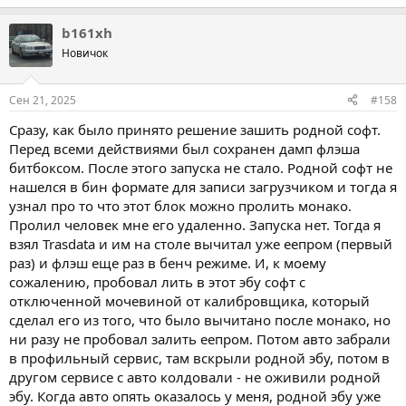
b161xh
Новичок
Сен 21, 2025
#158
Сразу, как было принято решение зашить родной софт.
Перед всеми действиями был сохранен дамп флэша
битбоксом. После этого запуска не стало. Родной софт не
нашелся в бин формате для записи загрузчиком и тогда я
узнал про то что этот блок можно пролить монако.
Пролил человек мне его удаленно. Запуска нет. Тогда я
взял Trasdata и им на столе вычитал уже еепром (первый
раз) и флэш еще раз в бенч режиме. И, к моему
сожалению, пробовал лить в этот эбу софт с
отключенной мочевиной от калибровщика, который
сделал его из того, что было вычитано после монако, но
ни разу не пробовал залить еепром. Потом авто забрали
в профильный сервис, там вскрыли родной эбу, потом в
другом сервисе с авто колдовали - не оживили родной
эбу. Когда авто опять оказалось у меня, родной эбу уже