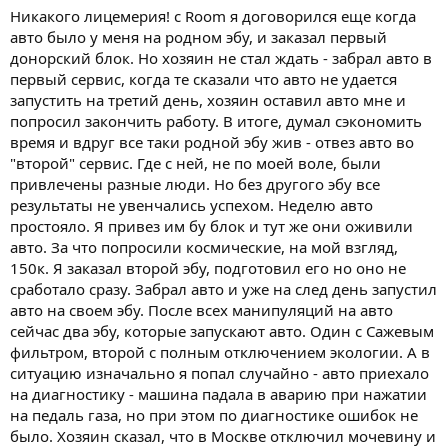
Никакого лицемерия! с Room я договорился еще когда
авто было у меня на родном эбу, и заказал первый
донорский блок. Но хозяин не стал ждать - забрал авто в
первый сервис, когда те сказали что авто не удается
запустить на третий день, хозяин оставил авто мне и
попросил закончить работу. В итоге, думал сэкономить
время и вдруг все таки родной эбу жив - отвез авто во
"второй" сервис. Где с ней, не по моей воле, были
привлечены разные люди. Но без другого эбу все
результаты не увенчались успехом. Неделю авто
простояло. Я привез им бу блок и тут же они оживили
авто. За что попросили космические, на мой взгляд,
150к. Я заказал второй эбу, подготовил его но оно не
сработало сразу. Забрал авто и уже на след день запустил
авто на своем эбу. После всех манипуляций на авто
сейчас два эбу, которые запускают авто. Один с Сажевым
фильтром, второй с полным отключением экологии. А в
ситуацию изначально я попал случайно - авто приехало
на диагностику - машина падала в аварию при нажатии
на педаль газа, но при этом по диагностике ошибок не
было. Хозяин сказал, что в Москве отключил мочевину и