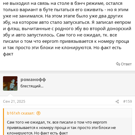
не выходил на связь на столе в бэнч режиме, остался
только вариант в буте пытаться его оживить - но я этим
уже не занимался. На этом этапе было уже два других
эбу, на котором авто стало запускаться. Я записал еепром
и флэш, вычитанные с родного эбу во второй донорский
эбу и авто запустилось. Сам того не ожидал, тк. все
писали о том что ееprom привязывается к номеру проца
и так просто эти блоки не клонируются. Но факт есть
факт
Ответ
романофф
блестящий...
Сен 21, 2025
#159
b161xh сказал:
Сам того не ожидал, тк. все писали о том что ееprom
привязывается к номеру проца и так просто эти блоки не
клонируются. Но факт есть факт