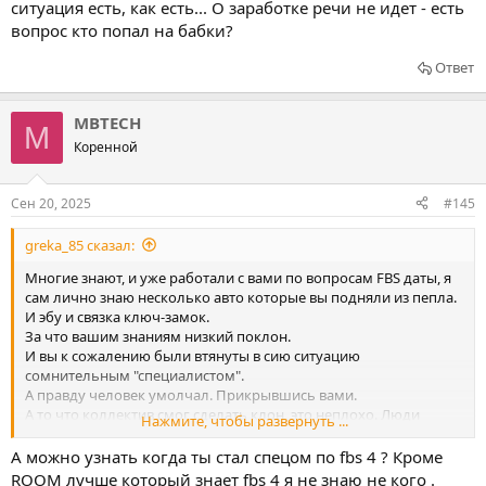
ситуация есть, как есть... О заработке речи не идет - есть
вопрос кто попал на бабки?
Ответ
MBTECH
M
Коренной
Сен 20, 2025
#145
greka_85 сказал:
Многие знают, и уже работали с вами по вопросам FBS даты, я
сам лично знаю несколько авто которые вы подняли из пепла.
И эбу и связка ключ-замок.
За что вашим знаниям низкий поклон.
И вы к сожалению были втянуты в сию ситуацию
сомнительным "специалистом".
А правду человек умолчал. Прикрывшись вами.
А то что коллектив смог сделать клон, это неплохо. Люди
Нажмите, чтобы развернуть ...
пытались, и сделали.
А можно узнать когда ты стал спецом по fbs 4 ? Кроме
ROOM лучше который знает fbs 4 я не знаю не кого .