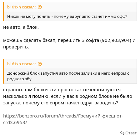
b161xh сказал:
Никак не могу понять - почему вдруг авто станет иммо офф?
не авто, а блок.
можешь сделать бэкап, перешить 3 софта (902,903,904) и
проверить.
b161xh сказал:
Донорский блок запустил авто после заливки в него еепром с
родного эбу.
странно. там блоки эти просто так не клонируются
насколько я помню. если у вас в родном блоке не было
запуска, почему его епром начал вдруг заводить?
https://benzpro.ru/forum/threads/Гремучий-флеш-от-
crd3.6953/
Ответ