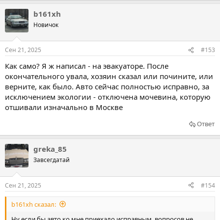
b161xh
Новичок
Сен 21, 2025
#153
Как само? Я ж написал - на эвакуаторе. После
окончательного увала, хозяин сказал или почините, или
верните, как было. Авто сейчас полностью исправно, за
исключением экологии - отключена мочевина, которую
отшивали изначально в Москве
Ответ
greka_85
Завсегдатай
Сен 21, 2025
#154
b161xh сказал:
Ну если бы авто ко мне приехало исправным, вопросов не