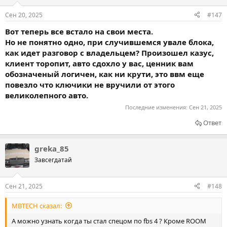
Сен 20, 2025
#147
Вот теперь все встало на свои места.
Но не понятно одно, при случившемся увале блока,
как идет разговор с владельцем? Произошел казус,
клиент торопит, авто сдохло у вас, ценник вам
обозначеный логичен, как ни крути, это ввм еще
повезло что ключики не вручили от этого
великолепного авто.
Последние изменения:
Сен 21, 2025
Ответ
greka_85
Завсегдатай
Сен 21, 2025
#148
MBTECH сказал:
А можно узнать когда ты стал спецом по fbs 4 ? Кроме ROOM