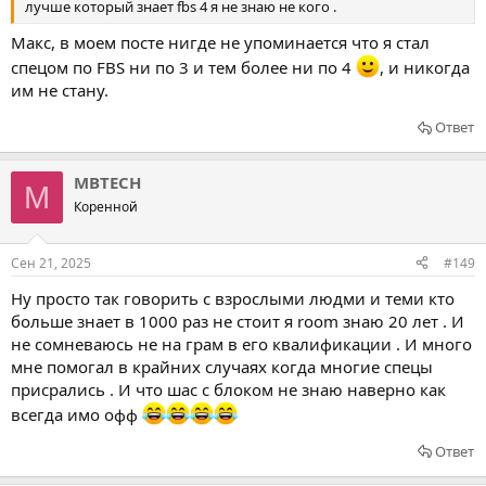
лучше который знает fbs 4 я не знаю не кого .
Макс, в моем посте нигде не упоминается что я стал
спецом по FBS ни по 3 и тем более ни по 4
, и никогда
им не стану.
Ответ
MBTECH
M
Коренной
Сен 21, 2025
#149
Ну просто так говорить с взрослыми людми и теми кто
больше знает в 1000 раз не стоит я room знаю 20 лет . И
не сомневаюсь не на грам в его квалификации . И много
мне помогал в крайних случаях когда многие спецы
присрались . И что шас с блоком не знаю наверно как
всегда имо офф
Ответ