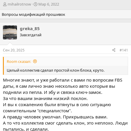
А
Д
mihailrotnow
Мар 6, 2022
в
а
Вопросы модификаций прошивок
т
т
о
а
р
н
greka_85
т
а
Завсегдатай
е
ч
м
а
ы
л
Сен 20, 2025
#141
а
Room сказал:
Целый коллектив сделал простой клон блока, круто.
Многие знают, и уже работали с вами по вопросам FBS
даты, я сам лично знаю несколько авто которые вы
подняли из пепла. И эбу и связка ключ-замок.
За что вашим знаниям низкий поклон.
И вы к сожалению были втянуты в сию ситуацию
сомнительным "специалистом".
А правду человек умолчал. Прикрывшись вами.
А то что коллектив смог сделать клон, это неплохо. Люди
пытались, и сделали.