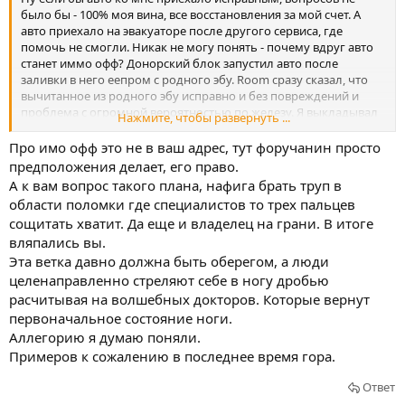
было бы - 100% моя вина, все восстановления за мой счет. А
авто приехало на эвакуаторе после другого сервиса, где
помочь не смогли. Никак не могу понять - почему вдруг авто
станет иммо офф? Донорский блок запустил авто после
заливки в него еепром с родного эбу. Room сразу сказал, что
вычитанное из родного эбу исправно и без повреждений и
проблема с огромной вероятностью по железу. Я выкладывал
Нажмите, чтобы развернуть ...
сюда все, что вычитал
Про имо офф это не в ваш адрес, тут форучанин просто
предположения делает, его право.
А к вам вопрос такого плана, нафига брать труп в
области поломки где специалистов то трех пальцев
сощитать хватит. Да еще и владелец на грани. В итоге
вляпались вы.
Эта ветка давно должна быть оберегом, а люди
целенаправленно стреляют себе в ногу дробью
расчитывая на волшебных докторов. Которые вернут
первоначальное состояние ноги.
Аллегорию я думаю поняли.
Примеров к сожалению в последнее время гора.
Ответ