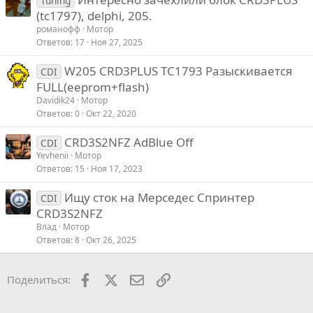
Tuning
(tc1797), delphi, 205.
романофф
Мотор
Ответов
17
Ноя 27, 2025
W205 CRD3PLUS TC1793 Разыскивается
CDI
FULL(eeprom+flash)
Davidik24
Мотор
Ответов
0
Окт 22, 2020
CRD3S2NFZ AdBlue Off
CDI
Yevhenii
Мотор
Ответов
15
Ноя 17, 2023
Ищу сток на Мерседес Спринтер
CDI
CRD3S2NFZ
Влад
Мотор
Ответов
8
Окт 26, 2025
Facebook
X
Почта
Ссылкой
Поделиться: