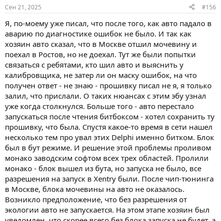
Сен 21, 2025
#156
Я, по-моему уже писал, что после того, как авто падало в
аварию по диагностике ошибок не было. И так как
хозяин авто сказал, что в Москве отшил мочевину и
поехал в Ростов, но не доехал. Тут же были попытки
связаться с ребятами, кто шил авто и выяснить у
калибровщика, не затер ли он маску ошибок, на что
получен ответ - не знаю - прошивку писал не я, я только
залил, что прислали. О таких нюансах с этим эбу узнал
уже когда столкнулся. Больше того - авто перестало
запускаться после чтения битбоксом - хотел сохранить ту
прошивку, что была. Спустя какое-то время в сети нашел
несколько тем про увал этих Delphi именно битком. Блок
был в бут режиме. И решение этой проблемы проливом
монако заводским софтом всех трех областей. Пролили
монако - блок вышел из бута, но запуска не было, все
разрешения на запуск в Xentry были. После чип-тюнинга
в Москве, блока мочевины на авто не оказалось.
Возникло предположение, что без разрешения от
экологии авто не запускается. На этом этапе хозяин был
уведомлен, что скорее всего без блока запуска не будет, а