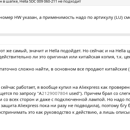
 в шапке, Hella 5DC 009 060-211 не подходит
номер HW указан, а применимость надо по артикулу (LU) смо
от же самый, значит и Hella подойдет. Но сейчас и на Hella
ействительно ли это оригинал или китайская копия, т.к. ц
остаточно сложно найти, в основном все продают китайские 
я сейчас работает, я вообще купил на Aliexpress как провер
щется по запросу "A
2129007804
used"). Причем брал со слег
 со всех сторон и даже с подключенной лампой. Но надо п
 защита Aliexpress пока ни разу не подводила), поэтому б/у
воспринимать это как руководство к действию, а лишь опис