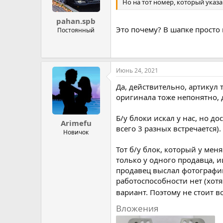
Но на тот номер, который указан
pahan.spb
Это почему? В шапке просто 
Постоянный
Июнь 24, 2021
Да, действительно, артикул т
оригинала тоже непонятно, д
Б/у блоки искал у нас, но д
Arimefu
всего 3 разных встречается).
Новичок
Тот б/у блок, который у мен
только у одного продавца, и
продавец выслал фотографии
работоспособности нет (хотя
вариант. Поэтому не стоит 
Вложения