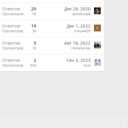
В
Ответов
20
Дек 28, 2020
Просмотров
5K
романофф
Ответов
19
Дек 1, 2022
R
Просмотров
3K
roma4420
Ответов
5
Авг 18, 2022
Просмотров
1K
romanarxxy
Ответов
2
Сен 3, 2023
Просмотров
934
mun