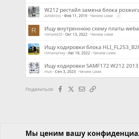
W212 рестайл замена блока розжига
avtokross
Фев 11, 2019
Чиним сами
2
Ищу внутреннюю схему платы webast
R
roma4420
Окт 13, 2022
Чиним сами
Ищу кодировки блока HLI_FL253_B2
romanarxxy
Авг 18, 2022
Чиним сами
Ищу кодировки SAMF172 W212 2013
mun
Сен 3, 2023
Чиним сами
Facebook
X
Почта
Ссылкой
Поделиться:
Мы ценим вашу конфиденциа