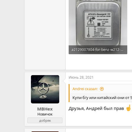
a2129007804-for-benz-w212-2011-2013-hid-xenon.jpg
587.4 KB · Просмотров: 34
Июнь 28, 2021
Andrei сказал:
Купи б/у или китайский они от 
Друзья, Андрей был прав
MBHex
Новичок
добряк