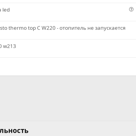
к
п
 led
р
р
о
ы
о
п
т
с
o thermo top С W220 - отопитель не запускается
р
ы
о
й
с
0 w213
льность