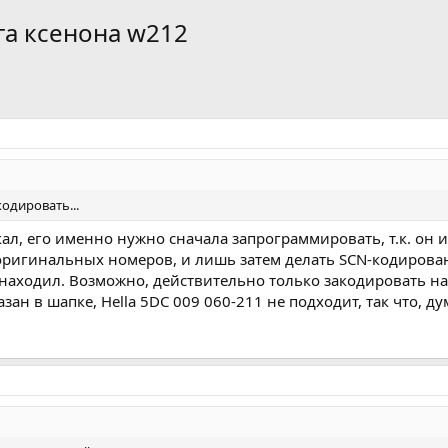
га ксенона w212
одировать...
кал, его именно нужно сначала запрограммировать, т.к. он
ригинальных номеров, и лишь затем делать SCN-кодировани
 находил. Возможно, действительно только закодировать на
азан в шапке, Hella 5DC 009 060-211 не подходит, так что, д