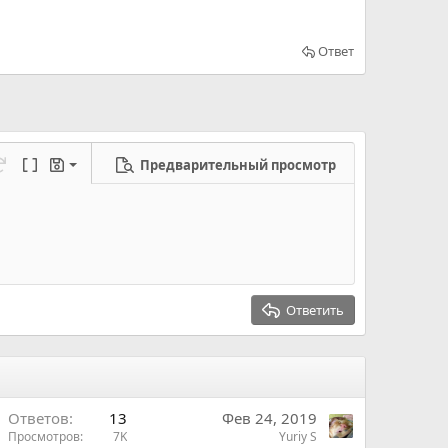
Ответ
Предварительный просмотр
ерновик
режим...
а
еределать
Переключить BB код
Черновики
новик
Ответить
В
Ответов
13
Фев 24, 2019
Просмотров
7K
Yuriy S