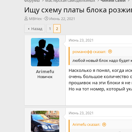
Форумы
Мастерская самоделкиных
Чиним сами
Ищу схему платы блока розжи
А
Д
MBHex
Июнь 22, 2021
в
а
Назад
1
2
т
т
о
а
р
н
Июнь 23, 2021
т
а
е
ч
романофф сказал:
м
а
любой новый блок надо будет к
ы
л
а
Насколько я понял, когда ис
Arimefu
очень большое количество о
Новичок
прошивок на эти блоки я не
Но на тот номер, который ук
Июнь 23, 2021
Arimefu сказал: