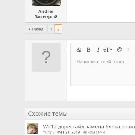
Andrei
Завсегдатай
Назад
1
2
9
Удалить форматирование
Жирный
Курсив
Размер шрифт
Цвет тек
Расш
10
Напишите свой ответ ...
Arial
Семейство шрифтов
Вставить горизонтальную 
Спойлер
Перечёркнутый
Код
Подчеркивание
Запрет индек
Код в строку
Построч
Офф
12
Book Antiqua
15
Courier New
18
Georgia
22
Tahoma
26
Times New Roman
Схожие темы
Trebuchet MS
W212 дорестайл замена блока розж
Verdana
Yuriy S
Фев 21, 2019
Чиним сами