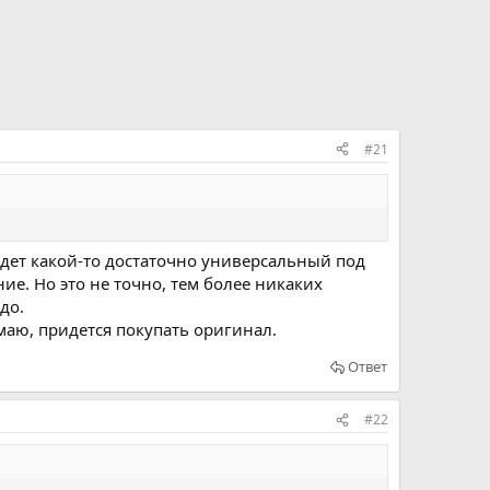
#21
 идет какой-то достаточно универсальный под
е. Но это не точно, тем более никаких
до.
умаю, придется покупать оригинал.
Ответ
#22