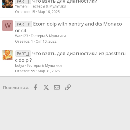
Что взять для диагностики
PART_J
Yevhenii
Тестеры & Мультики
Ответов
15
Мар 16, 2025
Ecom doip with xentry and dts Monaco
PART_P
W
or c4
Waz123
Тестеры & Мультики
Ответов
1
Окт 10, 2022
Что взять для диагностики из passthru
PART_J
с doip ?
botya
Тестеры & Мультики
Ответов
55
Мар 31, 2026
Facebook
X
Почта
Ссылкой
Поделиться: