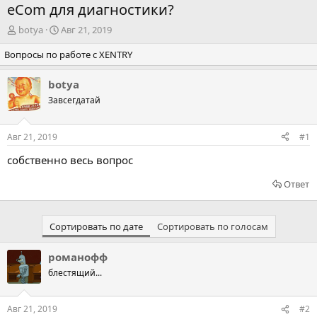
eCom для диагностики?
А
Д
botya
Авг 21, 2019
в
а
Вопросы по работе с XENTRY
т
т
о
а
р
н
botya
т
а
Завсегдатай
е
ч
м
а
ы
л
Авг 21, 2019
#1
а
собственно весь вопрос
Ответ
Сортировать по дате
Сортировать по голосам
романофф
блестящий...
Авг 21, 2019
#2