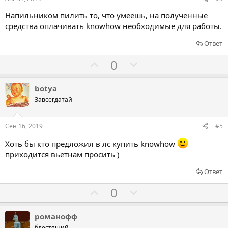
в
в
в
Напильником пилить то, что умеешь, на полученные
а
а
средства оплачивать knowhow необходимые для работы.
т
т
ь
ь
Ответ
з
п
Г
Г
0
а
р
о
о
о
л
л
botya
т
о
о
Завсегдатай
и
с
с
в
о
о
Сен 16, 2019
#5
в
в
Хоть бы кто предложил в лс купить knowhow
а
а
приходится вьетнам просить )
т
т
ь
ь
Ответ
з
п
Г
Г
0
а
р
о
о
о
л
л
романофф
т
блестящий...