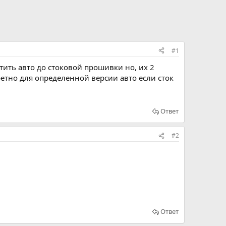
#1
тить авто до стоковой прошивки но, их 2
ретно для определенной версии авто если сток
Ответ
#2
Ответ