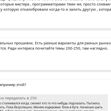
оторые мастера , программаторами теми же, просто сливают 
у которую откалибровали когда-то и залить другую , которая 
альных прошивок. Есть разные варианты для разных рынко
тся. Ради интереса почитайте темы 200-250, там наглядно.
Например этой?
но переделать в 250
о сталкивался когда, сможет кто то что нибудь подсказать. Пытаюсь
ить. Пока безуспешно. Меняю кодировки- блок в буте. Начинаю шить