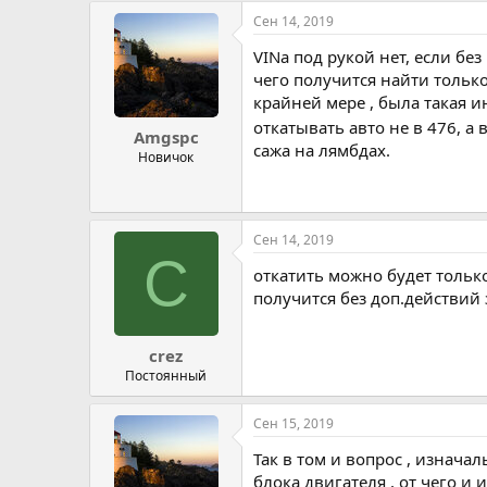
Сен 14, 2019
VINа под рукой нет, если бе
чего получится найти только 
крайней мере , была такая 
откатывать авто не в 476, а 
Amgspc
сажа на лямбдах.
Новичок
Сен 14, 2019
C
откатить можно будет тольк
получится без доп.действий 
crez
Постоянный
Сен 15, 2019
Так в том и вопрос , изнача
блока двигателя , от чего и