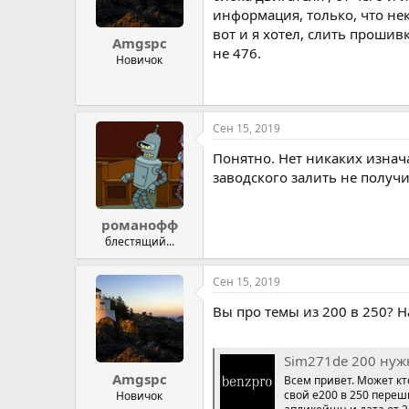
информация, только, что нек
вот и я хотел, слить прошивк
Amgspc
не 476.
Новичок
Сен 15, 2019
Понятно. Нет никаких изнач
заводского залить не получи
романофф
блестящий...
Сен 15, 2019
Вы про темы из 200 в 250? 
Sim271de 200 нуж
Amgspc
Всем привет. Может кт
свой е200 в 250 переш
Новичок