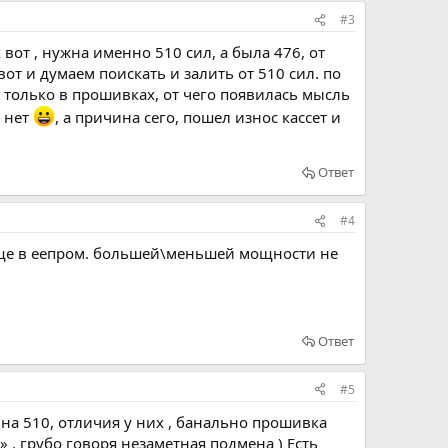
#3
 вот , нужна именно 510 сил, а была 476, от
вот и думаем поискать и залить от 510 сил. по
 только в прошивках, от чего появилась мысль
и нет
, а причина сего, пошел износ кассет и
Ответ
#4
 еще в еепром. большей\меньшей мощности не
Ответ
#5
я на 510, отличия у них , банально прошивка
 , грубо говоря незаметная подмена ) Есть