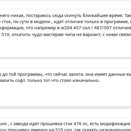
з него никак, постараюсь сюда скинуть ближайшее время. Так
сток, по сути в модели , идёт отличие только в программе, 
информация, что например в w204 457 сил / 487/507 отличия
в 510. откатить чудо мастерам чипа не вариант, с ними связ
о до той программы, что сейчас залита. она имеет данные
залить софт. только тот что стоял изначально.
льно , с завода идёт прошивка сток 476 лс, есть модификаци
 ищу прошивку именно на 510 сил, так сказать «изначальную»