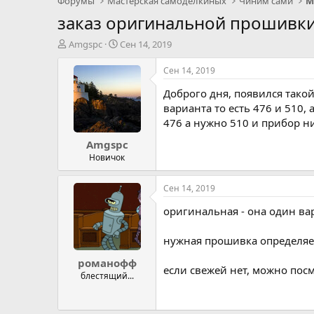
Форумы
Мастерская самоделкиных
Чиним сами
М
заказ оригинальной прошивки
А
Д
Amgspc
Сен 14, 2019
в
а
т
т
Сен 14, 2019
о
а
Доброго дня, появился такой
р
н
т
а
варианта то есть 476 и 510,
е
ч
476 а нужно 510 и прибор ни
м
а
Amgspc
ы
л
а
Новичок
Сен 14, 2019
оригинальная - она один ва
нужная прошивка определяет
романофф
если свежей нет, можно посм
блестящий...