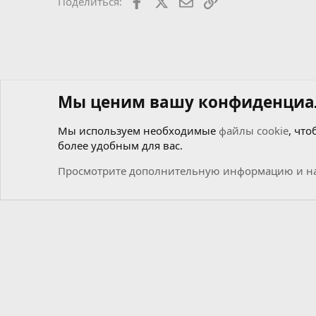
Facebook
X
Почта
Ссылкой
Поделиться:
Мы ценим вашу конфиденциа
Мы используем необходимые
файлы cookie
, что
более удобным для вас.
Форумы
Мастерская самоделкиных
Чиним сами
М
Просмотрите дополнительную информацию и на
Cookies
Russian (RU)