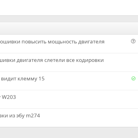
ошивки повысить мощьность двигателя
о
п
ивки двигателя слетели все кодировки
р
о
с
Р
 видит клемму 15
е
y W203
е
о
ки из эбу m274