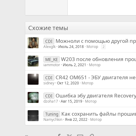
18
Georgia
22
Tahoma
26
Times New Roman
Схожие темы
Trebuchet MS
Можноли с помощью другой пр
Verdana
CDI
Alexglk
Июль 24, 2018
Мотор
2
W203 после обновления прош
ME_KE
iammotor
Июль 2, 2021
Мотор
CR42 OM651 - ЭБУ двигателя не
CDI
sidney
Окт 12, 2020
Мотор
Ошибка эбу двигателя Recover
CDI
dzoha17
Авг 15, 2019
Мотор
Как сохранить файлы прошив
Tuning
Namychkin
Янв 22, 2022
Мотор