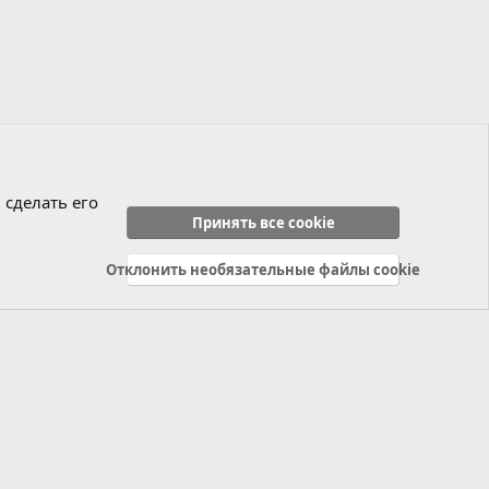
 сделать его
Принять все cookie
Отклонить необязательные файлы cookie
Политика конфиденциальности
Справка
Главная
R
S
S