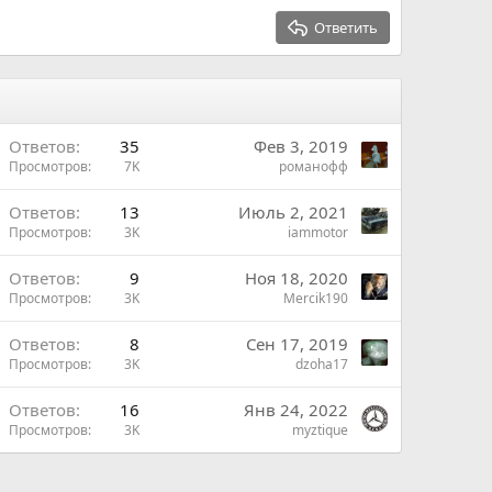
Ответить
В
Ответов
35
Фев 3, 2019
Просмотров
7K
романофф
Ответов
13
Июль 2, 2021
Просмотров
3K
iammotor
Ответов
9
Ноя 18, 2020
Просмотров
3K
Mercik190
ш
Ответов
8
Сен 17, 2019
Просмотров
3K
dzoha17
н
Ответов
16
Янв 24, 2022
Просмотров
3K
myztique