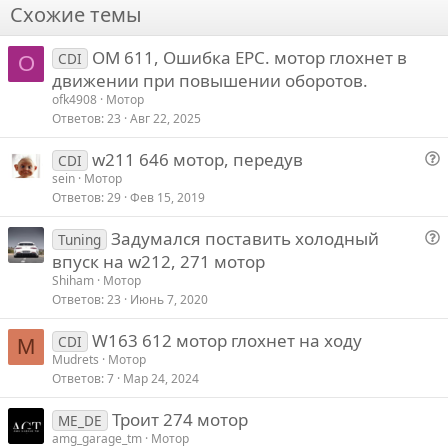
Схожие темы
26
Trebuchet MS
OM 611, Ошибка EPC. мотор глохнет в
Verdana
CDI
O
движении при повышении оборотов.
ofk4908
Мотор
Ответов
23
Авг 22, 2025
w211 646 мотор, передув
CDI
о
sein
Мотор
Ответов
29
Фев 15, 2019
п
р
Задумался поставить холодный
Tuning
о
о
впуск на w212, 271 мотор
с
п
Shiham
Мотор
р
Ответов
23
Июнь 7, 2020
о
W163 612 мотор глохнет на ходу
с
CDI
M
Mudrets
Мотор
Ответов
7
Мар 24, 2024
Троит 274 мотор
ME_DE
amg_garage_tm
Мотор