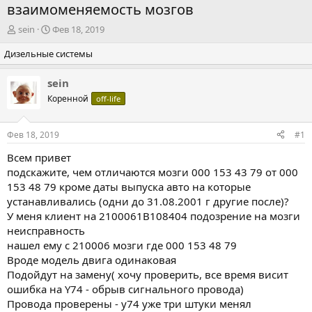
взаимоменяемость мозгов
А
Д
sein
Фев 18, 2019
в
а
Дизельные системы
т
т
о
а
р
н
sein
т
а
Коренной
off-life
е
ч
м
а
ы
л
Фев 18, 2019
#1
а
Всем привет
подскажите, чем отличаются мозги 000 153 43 79 от 000
153 48 79 кроме даты выпуска авто на которые
устанавливались (одни до 31.08.2001 г другие после)?
У меня клиент на 2100061B108404 подозрение на мозги
неисправность
нашел ему с 210006 мозги где 000 153 48 79
Вроде модель двига одинаковая
Подойдут на замену( хочу проверить, все время висит
ошибка на Y74 - обрыв сигнального провода)
Провода проверены - y74 уже три штуки менял