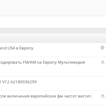
Выровнять справа
Индент
Заголовок 2
Выравнивание текста
Выступ
Заголовок 3
and USA в Европу
о
п
З
кодировать FM/AM на Европу Мультимедия
р
а
о
к
с
р
1 V12 A2180036299
т
З
осле включения европейских фм частот вистит.
а
к