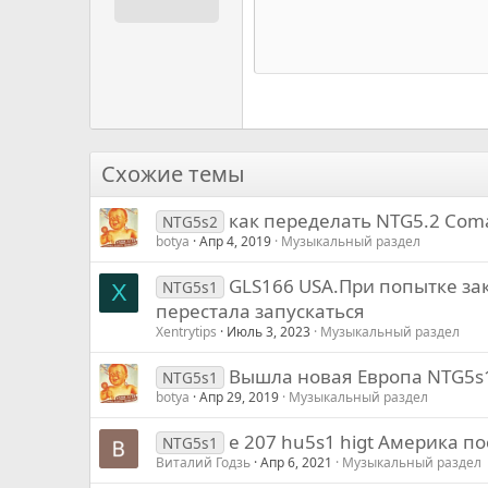
12
Book Antiqua
15
Courier New
18
Georgia
22
Tahoma
26
Times New Roman
Схожие темы
Trebuchet MS
как переделать NTG5.2 Com
Verdana
NTG5s2
botya
Апр 4, 2019
Музыкальный раздел
GLS166 USA.При попытке за
NTG5s1
X
перестала запускаться
Xentrytips
Июль 3, 2023
Музыкальный раздел
Вышла новая Европа NTG5s
NTG5s1
botya
Апр 29, 2019
Музыкальный раздел
e 207 hu5s1 higt Америка п
NTG5s1
Виталий Годзь
Апр 6, 2021
Музыкальный раздел