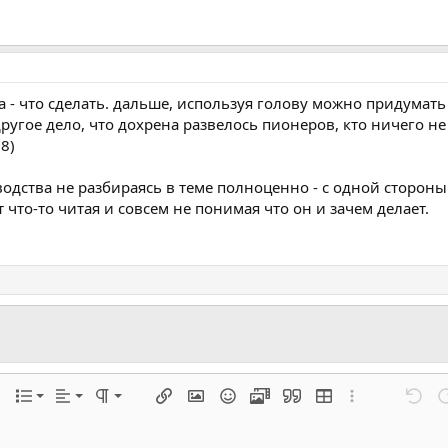
а - что сделать. дальше, используя голову можно придумат
другое дело, что дохрена развелось пионеров, кто ничего не 
8)
водства не разбираясь в теме полноценно - с одной сторон
 что-то читая и совсем не понимая что он и зачем делает.
Выровнять слева
Нормальный
Нумерованный список
Сохранить ч
а
ста
иренный режим...
Список
Выравнивание
Формат параграфа
Вставить ссылку
Вставить изображение
Смайлы
Медиа
Цитата
Вставить таблицу
Расширенный 
Отмен
П
Удалить чер
Выровнять центр
Заголовок 1
Список
линию
сации
ный спойлер
топик