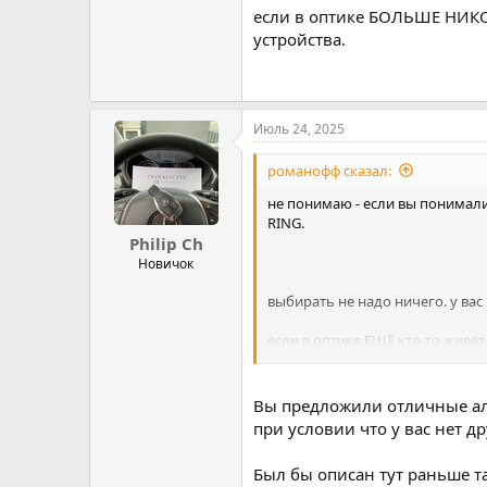
если в оптике БОЛЬШЕ НИКОГ
устройства.
Июль 24, 2025
романофф сказал:
не понимаю - если вы понимали
RING.
Philip Ch
Новичок
выбирать не надо ничего. у вас
если в оптике ЕЩЁ кто-то живёт
кольца и ставить ПЕРЕМЫЧКУ 
если в оптике БОЛЬШЕ НИКОГО Н
Вы предложили отличные аль
при условии что у вас нет д
Был бы описан тут раньше та