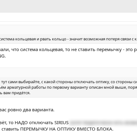
система кольцевая и рвать кольцо - значит возможная потеря связи с 
ли, что система кольцевая, то не ставить перемычку - это 
NG.
то тут сами выбирайте, с какой стороны отключать оптику, со стороны
ём арматурной работы по первому варианту описан мной выше, поряд
ь вам придётся.
вас ровно два варианта.
вёт, то НАДО отключать SIRIUS
(хотя теоретически есть воз
 ставить ПЕРЕМЫЧКУ НА ОПТИКУ ВМЕСТО БЛОКА.