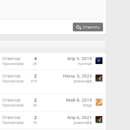
т
и
в
Ответить
В
Ответов
4
Апр 5, 2019
Просмотров
2K
hurtman
Ответов
2
Июль 3, 2023
Просмотров
919
романофф
ы
Ответов
2
Май 8, 2019
Просмотров
2K
botya
ы
Ответов
2
Апр 6, 2021
й
Просмотров
1K
романофф