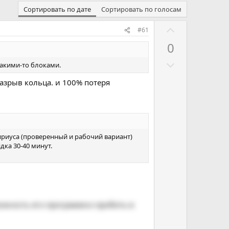
Сортировать по дате
Сортировать по голосам
Г
#61
о
0
л
Г
о
какими-то блоками.
о
с
разрыв кольца. и 100% потеря
л
о
о
в
с
а
о
т
в
ь
 сириуса (проверенный и рабочий вариант)
ка 30-40 минут.
а
з
т
а
ь
п
р
можность его программно прибить в
о
т