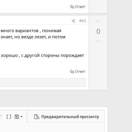
р
о
Ответ
т
Г
и
#63
о
в
0
ь много вариантов , понимая
л
знает, но везде лезет, и потом
Г
о
о
с
л
о
ы хорошо , с другой стороны порождает
о
в
с
а
Ответ
о
т
в
ь
а
з
т
а
ь
п
р
Предварительный просмотр
ерновик
режим...
а
еределать
Переключить BB код
Черновики
о
новик