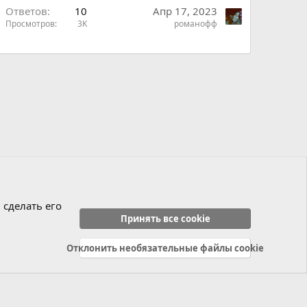
Ответов
10
Апр 17, 2023
Просмотров
3K
романофф
ы
ы
й
 сделать его
Принять все cookie
Отклонить необязательные файлы cookie
Политика конфиденциальности
Справка
Главная
R
S
S