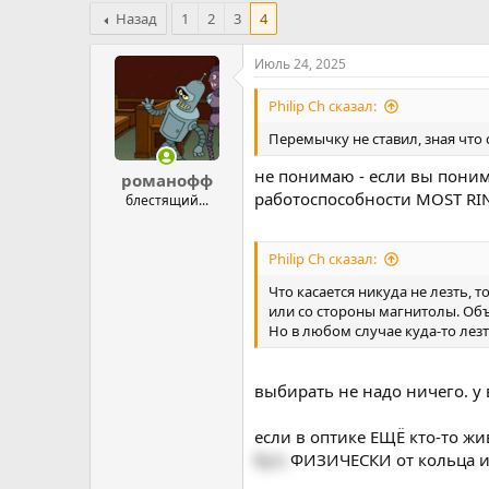
Назад
1
2
3
4
Июль 24, 2025
Philip Ch сказал:
Перемычку не ставил, зная что 
не понимаю - если вы понима
романофф
работоспособности MOST RI
блестящий...
Philip Ch сказал:
Что касается никуда не лезть, 
или со стороны магнитолы. Объ
Но в любом случае куда-то лезт
выбирать не надо ничего. у 
если в оптике ЕЩЁ кто-то жи
бут)
ФИЗИЧЕСКИ от кольца и