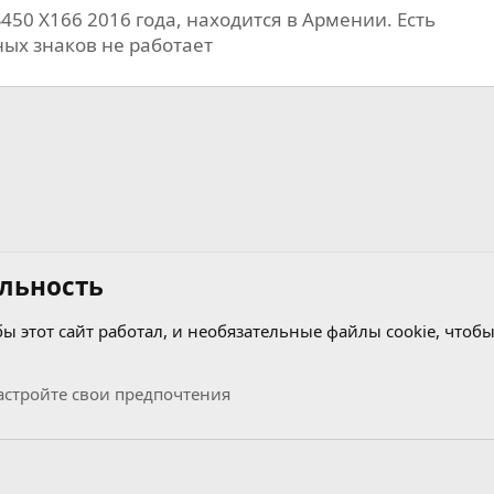
50 X166 2016 года, находится в Армении. Есть
р
ых знаков не работает
т
льность
бы этот сайт работал, и необязательные файлы cookie, чтобы
узыкальный раздел
стройте свои предпочтения
Связь с нами
Условия и правила