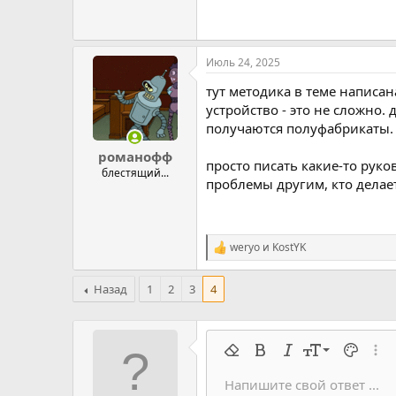
Июль 24, 2025
тут методика в теме написан
устройство - это не сложно. 
получаются полуфабрикаты. 
романофф
просто писать какие-то руко
блестящий...
проблемы другим, кто делает
weryo
и
KostYK
Р
е
а
Назад
1
2
3
4
к
ц
и
и
:
9
Удалить форматирование
Жирный
Курсив
Размер шрифт
Цвет тек
Расш
10
Напишите свой ответ ...
Arial
Семейство шрифтов
Вставить горизонтальную 
Спойлер
Перечёркнутый
Код
Подчеркивание
Запрет индек
Код в строку
Построч
Офф