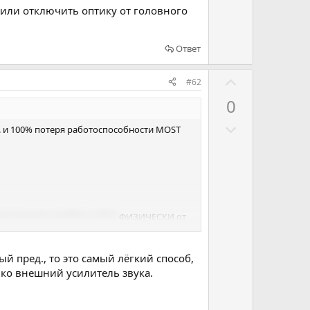
и
 или отключить оптику от головного
в
Ответ
Г
#62
о
0
л
Г
о
а. и 100% потеря работоспособности MOST
о
с
л
о
о
в
с
а
о
т
программно прибить в бут)
ФИЗИЧЕСКИ от
в
ь
а
з
ь оптику от головного устройства.
т
 пред., то это самый лёгкий способ,
а
ько внешний усилитель звука.
ь
п