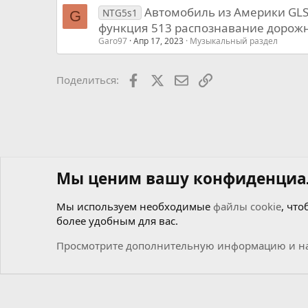
Автомобиль из Америки GLS4
NTG5s1
G
функция 513 распознавание дорожн
Garo97
Апр 17, 2023
Музыкальный раздел
Facebook
X
Почта
Ссылкой
Поделиться:
Мы ценим вашу конфиденциа
Мы используем необходимые
файлы cookie
, что
более удобным для вас.
Форумы
Мастерская самоделкиных
Чиним сами
М
Просмотрите дополнительную информацию и на
Cookies
Russian (RU)