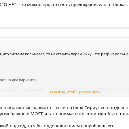
О НЕТ -- то можно просто снять предохранитель от блока ,
, что система кольцевая, то не ставить перемычку - это разрыв кольц
 ровно два варианта.
, то НАДО отключать SIRIUS
(хотя теоретически есть возможность его 
Нажмите, чтобы развернуть ...
НА ОПТИКУ ВМЕСТО БЛОКА.
ЕТ -- то можно просто снять предохранитель от блока , или отключит
тернативные варианты, если на блок Сириус есть отдельный
ругих блоков в MOST, я так понимаю что это может быть тол
кой подход, то я бы с удовольствием попробовал его