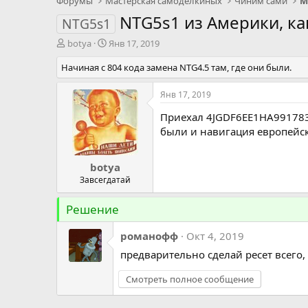
Форумы
Мастерская самоделкиных
Чиним сами
М
NTG5s1 из Америки, ка
NTG5s1
А
Д
botya
Янв 17, 2019
в
а
Начиная с 804 кода замена NTG4.5 там, где они были.
т
т
о
а
р
н
Янв 17, 2019
т
а
Приехал
4JGDF6EE1HA99178
е
ч
м
а
были и навигация европейск
ы
л
а
botya
Завсегдатай
Решение
романофф
Окт 4, 2019
предварительно сделай ресет всего, 
Смотреть полное сообщение