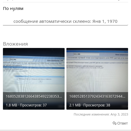
По нулям
сообщение автоматически склеено:
Янв 1, 1970
Вложения
16805283812664385492238353160058.jpg
16805285137924343163072944614052.jpg
1.8 MB · Просмотров: 37
2.1 MB · Просмотров: 38
Последние изменения:
Апр 3, 2023
Ответ