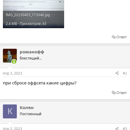
IMG_20230403_173046.jpg
2.4 MB · Просмотров: 43
Ответ
романофф
блестящий...
Апр 3, 2023
#2
при сбросе оффсета какие цифры?
Ответ
Колян
К
Постоянный
Апр 3, 2023
#3