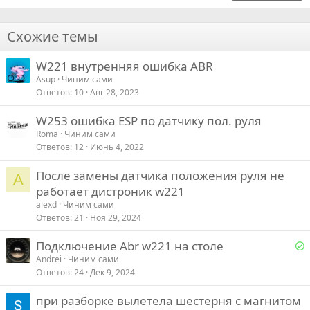
18
Tahoma
22
Times New Roman
Схожие темы
26
Trebuchet MS
W221 внутренняя ошибка ABR
Verdana
Asup
Чиним сами
Ответов
10
Авг 28, 2023
W253 ошибка ESP по датчику пол. руля
Roma
Чиним сами
Ответов
12
Июнь 4, 2022
После замены датчика положения руля не
A
работает дистроник w221
alexd
Чиним сами
Ответов
21
Ноя 29, 2024
Р
Подключение Abr w221 на столе
е
Andrei
Чиним сами
Ответов
24
Дек 9, 2024
е
при разборке вылетела шестерня с магнитом