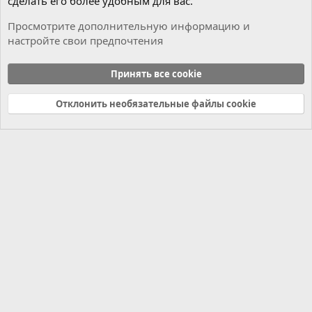
сделать его более удобным для вас.
Просмотрите дополнительную информацию и
настройте свои предпочтения
Чиним сами
Принять все cookie
Cookies
Russian (RU)
Отклонить необязательные файлы cookie
Связь с нами
Условия и правила
Политика конфиденциальности
Справка
Главная
R
S
S