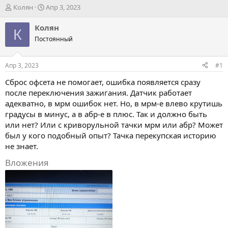
А
Д
Колян
Апр 3, 2023
в
а
т
т
Колян
К
о
а
Постоянный
р
н
т
а
е
ч
Апр 3, 2023
#1
м
а
ы
л
Сброс офсета не помогает, ошибка появляется сразу
а
после переключения зажигания. Датчик работает
адекватно, в мрм ошибок нет. Но, в мрм-е влево крутишь
градусы в минус, а в абр-е в плюс. Так и должно быть
или нет? Или с криворульной тачки мрм или абр? Может
был у кого подобный опыт? Тачка перекупская историю
не знает.
Вложения