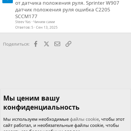
от датчика положения руля. Sprinter W907
о
датчик положения руля ошибка C2205
SCCM177
Steev Yas
Чиним сами
Ответов
5
Сен 13, 2025
Facebook
X
Почта
Ссылкой
Поделиться:
Мы ценим вашу
конфиденциальность
Мы используем необходимые
файлы cookie
, чтобы этот
сайт работал, и необязательные файлы cookie, чтобы