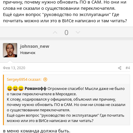
ь
ь
причину, почему нужно обновить ПО в САМ. Но они ни
з
п
слова не сказали о существовании переключателя.
а
р
Ещё один вопрос "руководство по эксплуатации" Где
о
почитать можно или это в ВИСе написано и там читать?
т
Г
Г
0
и
о
о
в
л
л
johnson_new
о
о
Новичок
с
с
о
о
Фев 13, 2020
#4
в
в
Sergey6954 сказал:
а
а
т
т
Романофф
Огромное спасибо! Мысли даже не было
ь
ь
о таком переключателе в Мерседесе.
К слову, кодировался у официалов, объяснил им причину,
з
п
почему нужно обновить ПО в САМ. Но они ни слова не сказали
а
р
о существовании переключателя.
о
Ещё один вопрос "руководство по эксплуатации" Где почитать
можно или это в ВИСе написано и там читать?
т
и
в меню команда должна быть.