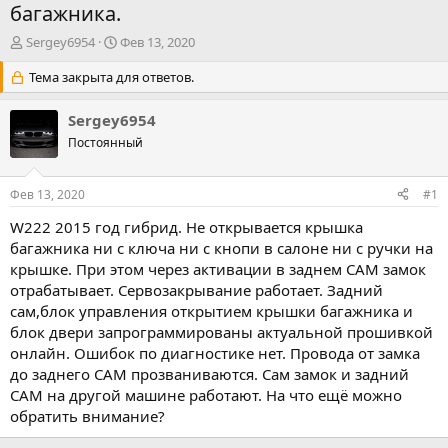
багажника.
А
Д
Sergey6954
Фев 13, 2020
в
а
т
Тема закрыта для ответов.
т
о
а
р
н
Sergey6954
т
а
Постоянный
е
ч
м
а
ы
л
Фев 13, 2020
#1
а
W222 2015 год гибрид. Не открывается крышка
багажника ни с ключа ни с кнопи в салоне ни с ручки на
крышке. При этом через активации в заднем САМ замок
отрабатывает. Сервозакрывание работает. Задний
сам,блок управления открытием крышки багажника и
блок двери запрограммированы актуальной прошивкой
онлайн. Ошибок по диагностике нет. Провода от замка
до заднего САМ прозваниваются. Сам замок и задний
САМ на другой машине работают. На что ещё можно
обратить внимание?