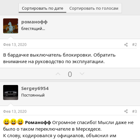
Сортировать по дате
Сортировать по голосам
романофф
блестящий...
Фев 13, 2020
#2
В бардачке выключатель блокировки. Обратить
внимание на руководство по эксплуатации.
Г
Г
0
о
о
л
л
Sergey6954
о
о
Постоянный
с
с
о
о
Фев 13, 2020
#3
в
в
Романофф
Огромное спасибо! Мысли даже не
а
а
было о таком переключателе в Мерседесе.
т
т
К слову, кодировался у официалов, объяснил им