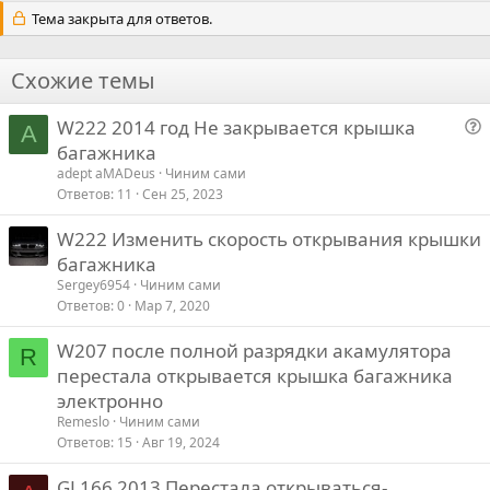
л
л
Тема закрыта для ответов.
о
о
с
с
Схожие темы
о
о
в
в
W222 2014 год Не закрывается крышка
A
о
а
а
багажника
п
adept aMADeus
Чиним сами
т
т
р
Ответов
11
Сен 25, 2023
ь
ь
о
з
п
W222 Изменить скорость открывания крышки
с
а
р
багажника
о
Sergey6954
Чиним сами
т
Ответов
0
Мар 7, 2020
и
W207 после полной разрядки акамулятора
R
в
перестала открывается крышка багажника
электронно
Remeslo
Чиним сами
Ответов
15
Авг 19, 2024
GL166 2013 Перестала открываться-