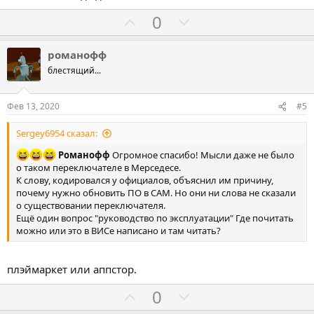
в
Г
Г
0
о
о
л
л
романофф
о
о
блестящий...
с
с
о
о
Фев 13, 2020
#5
в
в
Sergey6954 сказал:
а
а
т
т
Романофф
Огромное спасибо! Мысли даже не было
ь
ь
о таком переключателе в Мерседесе.
К слову, кодировался у официалов, объяснил им причину,
з
п
почему нужно обновить ПО в САМ. Но они ни слова не сказали
а
р
о существовании переключателя.
о
Ещё один вопрос "руководство по эксплуатации" Где почитать
можно или это в ВИСе написано и там читать?
т
и
в
плэймаркет или аппстор.
Г
Г
0
о
о