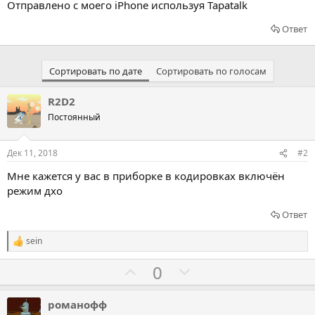
Отправлено с моего iPhone используя Tapatalk
Ответ
Сортировать по дате
Сортировать по голосам
R2D2
Постоянный
Дек 11, 2018
#2
Мне кажется у вас в приборке в кодировках включён
режим дхо
Ответ
sein
Р
е
Г
Г
0
а
к
о
о
ц
л
л
и
романофф
и