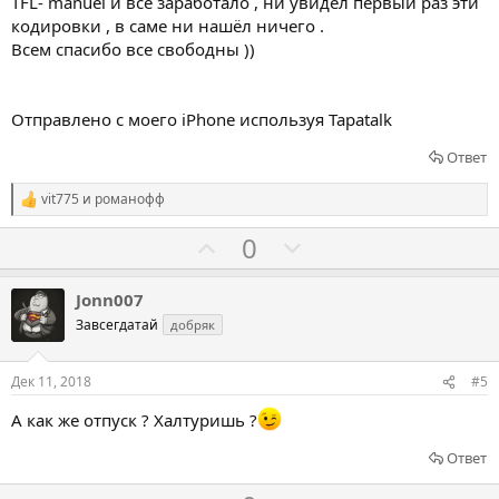
о
TFL- manuel и все заработало , ни увидел первый раз эти
кодировки , в саме ни нашёл ничего .
т
Всем спасибо все свободны ))
и
в
Отправлено с моего iPhone используя Tapatalk
Ответ
vit775
и
романофф
Р
е
Г
Г
0
а
к
о
о
ц
л
л
и
Jonn007
и
о
о
Завсегдатай
добряк
:
с
с
о
о
Дек 11, 2018
#5
в
в
А как же отпуск ? Халтуришь ?
а
а
т
т
Ответ
ь
ь