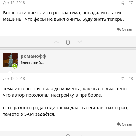
о
о
Дек 12, 2018
#7
в
в
Вот кстати очень интересная тема, попадались такие
а
а
машины, что фары не выключить. Буду знать теперь.
т
т
ь
ь
Ответ
з
п
Г
Г
0
а
р
о
о
о
л
л
романофф
т
о
о
блестящий...
и
с
с
в
о
о
Дек 12, 2018
#8
в
в
тема интересная была до момента, как было выяснено,
а
а
что автор прохлопал настройку в приборке.
т
т
ь
ь
есть разного рода кодировки для скандинавских стран,
з
п
там это в SAM задаётся.
а
р
Ответ
о