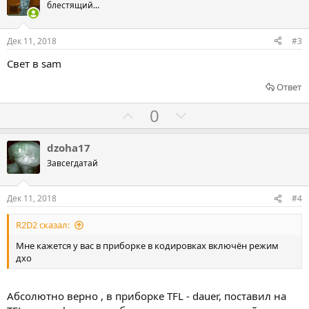
о
о
блестящий...
:
с
с
о
о
Дек 11, 2018
#3
в
в
Свет в sam
а
а
т
т
Ответ
ь
ь
Г
Г
0
з
п
о
о
а
р
л
л
dzoha17
о
о
о
Завсегдатай
т
с
с
и
о
о
Дек 11, 2018
#4
в
в
в
R2D2 сказал:
а
а
т
т
Мне кажется у вас в приборке в кодировках включён режим
дхо
ь
ь
з
п
а
р
Абсолютно верно , в приборке TFL - dauer, поставил на