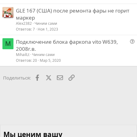
GLE 167 (США) после ремонта фары не горит
маркер
Alex2382
Чиним сами
Ответов
7
Ноя 1, 2023
Подключение блока фаркопа vito W639,
M
о
2008г.в.
п
MihailLt
Чиним сами
р
Ответов
20
Мар 5, 2020
о
с
Facebook
X
Почта
Ссылкой
Поделиться:
Мы ценим вашу