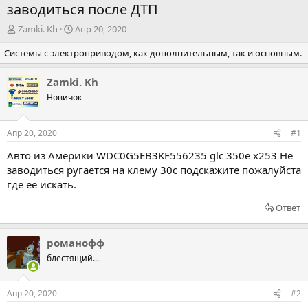
заводиться после ДТП
А
Д
Zamki. Kh
Апр 20, 2020
в
а
Системы с электроприводом, как дополнительным, так и основным.
т
т
о
а
р
н
Zamki. Kh
т
а
Новичок
е
ч
м
а
ы
л
Апр 20, 2020
#1
а
Авто из Америки
WDC0G5EB3KF556235
glc 350e x253 Не
заводиться ругается на клему 30с подскажите пожалуйста
где ее искать.
Ответ
романофф
блестящий...
Апр 20, 2020
#2