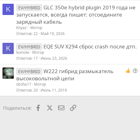
GLC 350e hybrid plugin 2019 года не
EV/HYBRID
K
запускается, всегда пишет: отсоедините
зарядный кабель
Knyaz'
Мотор
Ответов
22
Май 19, 2026
EQE SUV X294 сброс crash после дтп.
EV/HYBRID
K
komote
Мотор
Ответов
17
Июнь 23, 2026
W222 гибрид размыкатель
EV/HYBRID
о
высоковольтной цепи
п
dzoha17
Мотор
р
Ответов
20
Июль 11, 2019
о
с
Facebook
X
Почта
Ссылкой
Поделиться: