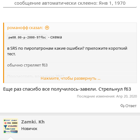
сообщение автоматически склеено:
Янв 1, 1970
романофф сказал:
- схема
pe08.00-p-2000-97fbc
в SRS по пиропатронам какие ошибки? приложите короткий
тест.
обычно стреляет f63
Просмотреть вложение 3942
Нажмите, чтобы развернуть ...
Просмотреть вложение 3943
Еще раз спасибо все получилось-завели. Стрельнул f63
в SRS должна быть по нему ошибка.
Последние изменения:
Апр 20, 2020
Ответ
Zamki. Kh
Новичок