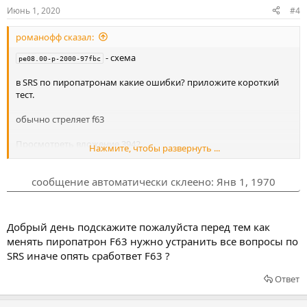
Июнь 1, 2020
#4
романофф сказал:
- схема
pe08.00-p-2000-97fbc
в SRS по пиропатронам какие ошибки? приложите короткий
тест.
обычно стреляет f63
Просмотреть вложение 3942
Нажмите, чтобы развернуть ...
Просмотреть вложение 3943
Добрый день подскажите пожалуйста перед тем как менять
сообщение автоматически склеено:
Янв 1, 1970
пиропатрон F63 нужно устранить все вопросы по SRS иначе
опять сработвет F63 ?
Добрый день подскажите пожалуйста перед тем как
менять пиропатрон F63 нужно устранить все вопросы по
SRS иначе опять сработвет F63 ?
Ответ