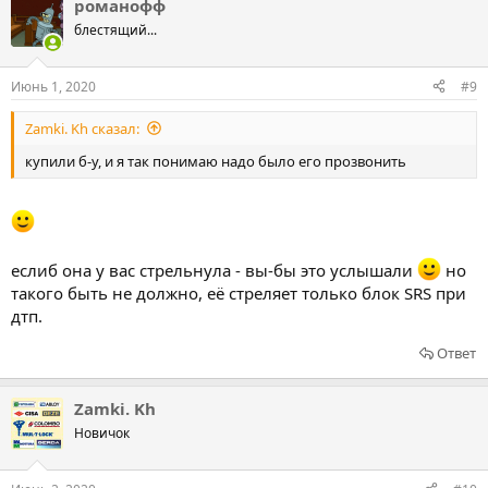
романофф
блестящий...
Июнь 1, 2020
#9
Zamki. Kh сказал:
купили б-у, и я так понимаю надо было его прозвонить
еслиб она у вас стрельнула - вы-бы это услышали
но
такого быть не должно, её стреляет только блок SRS при
дтп.
Ответ
Zamki. Kh
Новичок