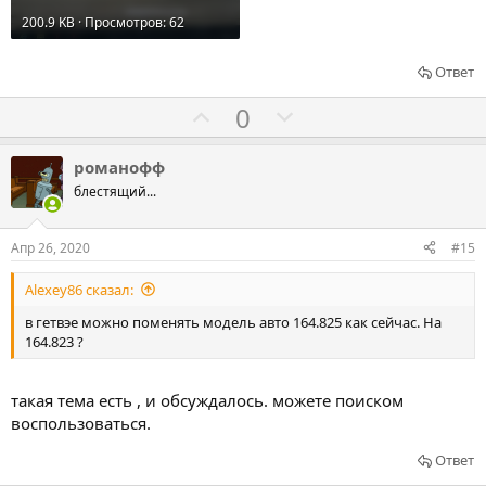
200.9 KB · Просмотров: 62
Ответ
Г
Г
0
о
о
л
л
романофф
о
о
блестящий...
с
с
о
о
Апр 26, 2020
#15
в
в
Alexey86 сказал:
а
а
т
т
в гетвэе можно поменять модель авто 164.825 как сейчас. На
164.823 ?
ь
ь
з
п
а
р
такая тема есть , и обсуждалось. можете поиском
о
воспользоваться.
т
Ответ
и