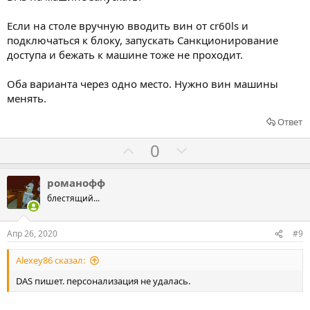
и
в
Если на столе вручную вводить вин от cr60ls и
подключаться к блоку, запускать Санкционирование
доступа и бежать к машине тоже не проходит.
Оба варианта через одно место. Нужно вин машины
менять.
Ответ
Г
Г
0
о
о
л
л
романофф
о
о
блестящий...
с
с
о
о
Апр 26, 2020
#9
в
в
Alexey86 сказал:
а
а
т
т
DAS пишет. персонализация не удалась.
ь
ь