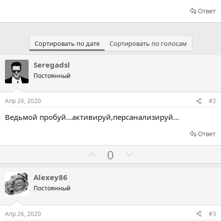
Ответ
Сортировать по дате
Сортировать по голосам
Seregadsl
Постоянный
Апр 26, 2020
#2
Ведьмой пробуй...активируй,персанализируй...
Ответ
Г
Г
0
о
о
л
л
Alexey86
о
о
Постоянный
с
с
о
о
Апр 26, 2020
#3