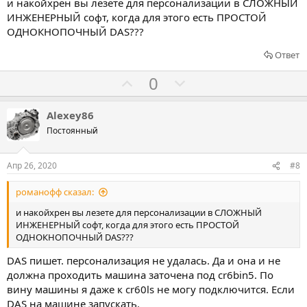
и накойхрен вы лезете для персонализации в СЛОЖНЫЙ
а
а
ИНЖЕНЕРНЫЙ софт, когда для этого есть ПРОСТОЙ
т
т
ОДНОКНОПОЧНЫЙ DAS???
ь
ь
Ответ
з
п
а
р
Г
Г
0
о
о
о
т
л
л
Alexey86
и
о
о
Постоянный
в
с
с
о
о
Апр 26, 2020
#8
в
в
романофф сказал:
а
а
т
т
и накойхрен вы лезете для персонализации в СЛОЖНЫЙ
ИНЖЕНЕРНЫЙ софт, когда для этого есть ПРОСТОЙ
ь
ь
ОДНОКНОПОЧНЫЙ DAS???
з
п
а
р
DAS пишет. персонализация не удалась. Да и она и не
должна проходить машина заточена под cr6bin5. По
о
вину машины я даже к cr60ls не могу подключится. Если
т
DAS на машине запускать.