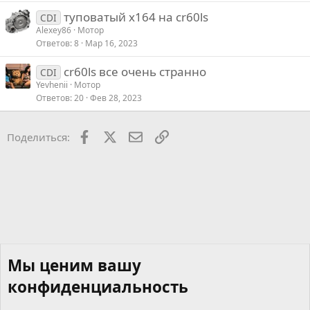
туповатый x164 на cr60ls
CDI
Alexey86
Мотор
Ответов
8
Мар 16, 2023
cr60ls все очень странно
CDI
Yevhenii
Мотор
Ответов
20
Фев 28, 2023
Facebook
X
Почта
Ссылкой
Поделиться:
Мы ценим вашу
конфиденциальность