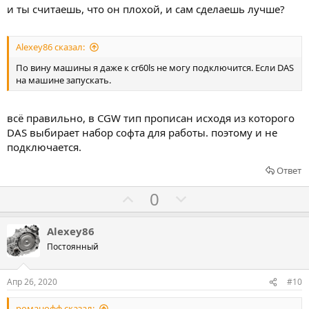
з
п
и ты считаешь, что он плохой, и сам сделаешь лучше?
а
р
о
Alexey86 сказал:
т
и
По вину машины я даже к cr60ls не могу подключится. Если DAS
на машине запускать.
в
всё правильно, в CGW тип прописан исходя из которого
DAS выбирает набор софта для работы. поэтому и не
подключается.
Ответ
Г
Г
0
о
о
л
л
Alexey86
о
о
Постоянный
с
с
о
о
Апр 26, 2020
#10
в
в
романофф сказал: