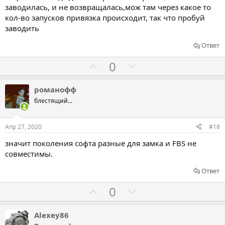
а
а
заводилась, и не возвращалась,мож там через какое то
т
т
кол-во запусков привязка происходит, так что пробуй
ь
ь
заводить
з
п
Ответ
а
р
о
Г
Г
0
т
о
о
и
л
л
романофф
в
о
о
блестящий...
с
с
о
о
Апр 27, 2020
#18
в
в
значит поколения софта разные для замка и FBS не
а
а
совместимы.
т
т
ь
ь
Ответ
з
п
Г
Г
0
а
р
о
о
о
л
л
Alexey86
т