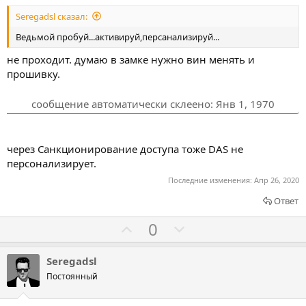
в
в
Seregadsl сказал:
а
а
т
т
Ведьмой пробуй...активируй,персанализируй...
ь
ь
не проходит. думаю в замке нужно вин менять и
з
п
прошивку.
а
р
о
сообщение автоматически склеено:
Янв 1, 1970
т
и
в
через Санкционирование доступа тоже DAS не
персонализирует.
Последние изменения:
Апр 26, 2020
Ответ
Г
Г
0
о
о
л
л
Seregadsl
о
о
Постоянный
с
с