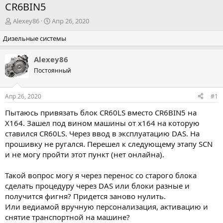
CR6BIN5
А
Д
Alexey86
Апр 26, 2020
в
а
Дизельные системы
т
т
о
а
р
н
Alexey86
т
а
Постоянный
е
ч
м
а
ы
л
Апр 26, 2020
#1
а
Пытаюсь привязать блок CR60LS вместо CR6BIN5 на
X164. Зашел под вином машины от x164 на которую
ставился CR60LS. Через ввод в эксплуатацию DAS. На
прошивку не ругался. Перешел к следующему этапу SCN
и не могу пройти этот пункт (нет онлайна).
Такой вопрос могу я через перенос со старого блока
сделать процедуру через DAS или блоки разные и
получится фигня? Придется заново нулить.
Или ведиамой вручную персонализация, активацию и
снятие транспортной на машине?