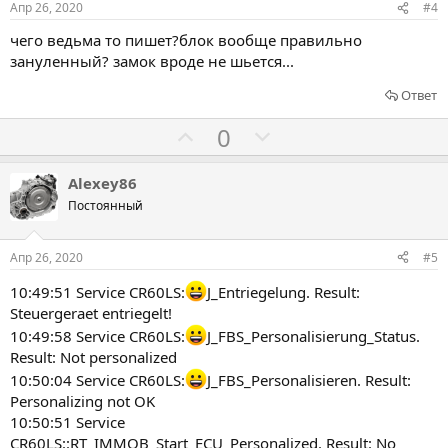
о
о
Апр 26, 2020
#4
в
в
чего ведьма то пишет?блок вообще правильно
а
а
зануленный? замок вроде не шьется...
т
т
ь
ь
Ответ
з
п
Г
Г
0
а
р
о
о
о
л
л
Alexey86
т
о
о
Постоянный
и
с
с
в
о
о
Апр 26, 2020
#5
в
в
10:49:51 Service CR60LS:
J_Entriegelung. Result:
а
а
Steuergeraet entriegelt!
т
т
10:49:58 Service CR60LS:
J_FBS_Personalisierung_Status.
ь
ь
Result: Not personalized
з
п
10:50:04 Service CR60LS:
J_FBS_Personalisieren. Result:
а
р
Personalizing not OK
о
10:50:51 Service
т
CR60LS::RT_IMMOB_Start_ECU_Personalized. Result: No