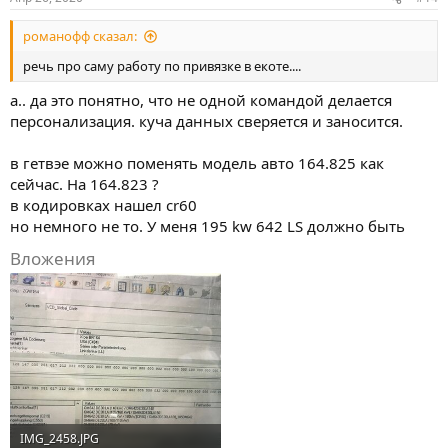
в
в
в
романофф сказал:
а
а
т
т
речь про саму работу по привязке в екоте....
ь
ь
а.. да это понятно, что не одной командой делается
з
п
персонализация. куча данных сверяется и заносится.
а
р
о
в гетвэе можно поменять модель авто 164.825 как
т
сейчас. На 164.823 ?
в кодировках нашел cr60
и
но немного не то. У меня 195 kw 642 LS должно быть
в
Вложения
IMG_2458.JPG