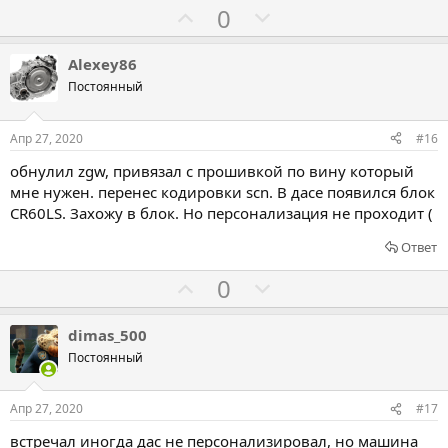
Г
Г
0
в
о
о
л
л
Alexey86
о
о
Постоянный
с
с
о
о
Апр 27, 2020
#16
в
в
обнулил zgw, привязал с прошивкой по вину который
а
а
мне нужен. перенес кодировки scn. В дасе появился блок
т
т
CR60LS. Захожу в блок. Но персонализация не проходит (
ь
ь
Ответ
з
п
а
р
Г
Г
0
о
о
о
т
л
л
dimas_500
и
о
о
Постоянный
в
с
с
о
о
Апр 27, 2020
#17
в
в
встречал иногда дас не персонализировал, но машина