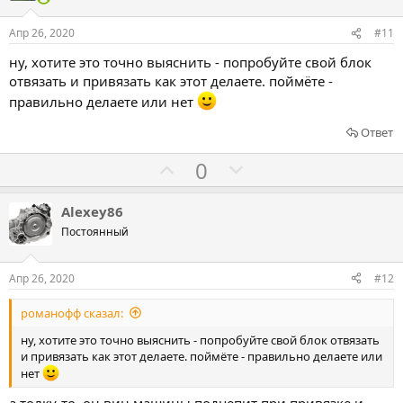
с
с
о
о
Апр 26, 2020
#11
в
в
ну, хотите это точно выяснить - попробуйте свой блок
а
а
отвязать и привязать как этот делаете. поймёте -
т
т
правильно делаете или нет
ь
ь
Ответ
з
п
а
р
Г
Г
0
о
о
о
т
л
л
Alexey86
и
о
о
Постоянный
в
с
с
о
о
Апр 26, 2020
#12
в
в
романофф сказал:
а
а
т
т
ну, хотите это точно выяснить - попробуйте свой блок отвязать
и привязать как этот делаете. поймёте - правильно делаете или
ь
ь
нет
з
п