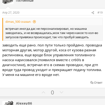
о
о
Постоянный
и
с
с
в
о
о
Апр 27, 2020
#19
в
в
dimas_500 сказал:
а
а
т
т
встречал иногда дас не персонализировал, но машина
заводилась, и не возвращалась,мож там через какое то кол-во
ь
ь
запусков привязка происходит, так что пробуй заводить
з
п
а
р
заводить еще рано. пол пути только пройдено. проводка
моторная другая, мотор другой, коса от кузова разная
о
распиновка, еще вроде блок управления топливного
т
насоса нарисовался (появился вместе с cr60ls в
и
диагностике), встречал его в схемах проводки, при дтп
в
вроде туда провод уходит и прекращает подачу топлива.
У меня на машине его вроде нет.
Ответ
Г
Г
0
о
о
л
л
Alexey86