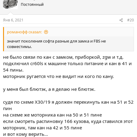
о
о
Постоянный
с
с
о
о
Янв 6, 2021
#20
в
в
романофф сказал:
а
а
т
т
значит поколения софта разные для замка и FBS не
совместимы.
ь
ь
з
п
не было связи по кан с замком, приборкой, zgw и т.д.
а
р
подключил cr60ls к машине только питание и кан в 41 и
о
54 пины.
моторник ругается что не видит ни кого по кану.
т
и
у меня был блютэк, а я делаю не блютэк.
в
судя по схеме X30/19 я должен перекинуть кан на 51 и 52
пин
на схеме же моторника кан на 50 и 51 пине
если смотреть распиновку 166 кузова, куда ставился этот
моторник, там кан на 42 и 55 пине
и вот кому верить...