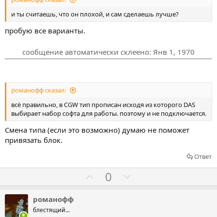
а
а
т
т
и ты считаешь, что он плохой, и сам сделаешь лучше?
ь
ь
пробую все варианты.
з
п
а
р
сообщение автоматически склеено:
Янв 1, 1970
о
т
и
романофф сказал:
в
всё правильно, в CGW тип прописан исходя из которого DAS
выбирает набор софта для работы. поэтому и не подключается.
Смена типа (если это возможно) думаю не поможет
привязать блок.
Ответ
Г
Г
0
о
о
л
л
романофф
о
о
блестящий...