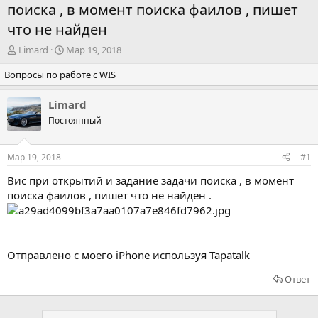
поиска , в момент поиска фаилов , пишет
что не найден
А
Д
Limard
Мар 19, 2018
в
а
Вопросы по работе с WIS
т
т
о
а
р
н
Limard
т
а
Постоянный
е
ч
м
а
ы
л
Мар 19, 2018
#1
а
Вис при открытий и задание задачи поиска , в момент
поиска фаилов , пишет что не найден .
Отправлено с моего iPhone используя Tapatalk
Ответ