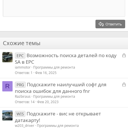
в
в
Индент
10
Удалить черновик
Выровнять центр
Заголовок 1
Book Antiqua
а
а
Выступ
12
Courier New
Выровнять справа
т
т
Заголовок 2
15
Georgia
ь
ь
Выравнивание текста
Ответить
Заголовок 3
з
п
18
Tahoma
а
р
22
Times New Roman
о
Схожие темы
26
Trebuchet MS
т
З
Возможность поиска деталей по коду
Verdana
и
EPC
а
SA в EPC
в
к
iammotor
Программы для ремонта
р
Ответов
1
Фев 16, 2025
З
Подскажите наилучший софт для
т
PRG
R
а
поиска ошибок для данного fnr
к
Razbiraus
Программы для ремонта
р
Ответов
14
Фев 20, 2023
Подскажите - вис не открывает
т
WIS
датакарту!
w203_driver
Программы для ремонта