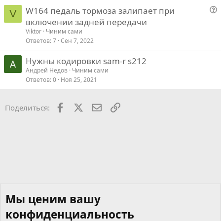
W164 педаль тормоза залипает при
V
о
включении задней передачи
п
Viktor
Чиним сами
р
Ответов
7
Сен 7, 2022
о
Нужны кодировки sam-r s212
с
Андрей Недов
Чиним сами
Ответов
0
Ноя 25, 2021
Facebook
X
Почта
Ссылкой
Поделиться:
Мы ценим вашу
конфиденциальность