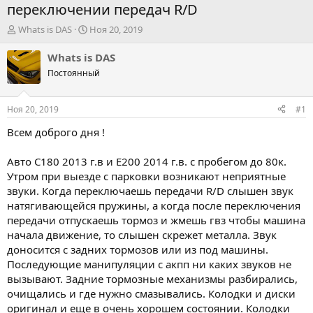
переключении передач R/D
А
Д
Whats is DAS
Ноя 20, 2019
в
а
т
т
Whats is DAS
о
а
Постоянный
р
н
т
а
е
ч
Ноя 20, 2019
#1
м
а
ы
л
Всем доброго дня !
а
Авто C180 2013 г.в и E200 2014 г.в. с пробегом до 80к.
Утром при выезде с парковки возникают неприятные
звуки. Когда переключаешь передачи R/D слышен звук
натягивающейся пружины, а когда после переключения
передачи отпускаешь тормоз и жмешь гвз чтобы машина
начала движение, то слышен скрежет металла. Звук
доносится с задних тормозов или из под машины.
Последующие манипуляции с акпп ни каких звуков не
вызывают. Задние тормозные механизмы разбирались,
очищались и где нужно смазывались. Колодки и диски
оригинал и еще в очень хорошем состоянии. Колодки