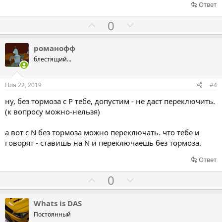
о
Ответ
т
и
Г
Г
0
в
о
о
л
л
романофф
о
о
блестящий...
с
с
о
о
Ноя 22, 2019
#4
в
в
ну, без тормоза с P тебе, допустим - не даст переключить.
а
а
(к вопросу можно-нельзя)
т
т
ь
ь
а вот с N без тормоза можно переключать. что тебе и
з
п
говорят - ставишь на N и переключаешь без тормоза.
а
р
Ответ
о
т
Г
Г
0
и
о
о
в
л
л
Whats is DAS
о
о
Постоянный