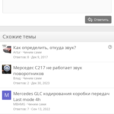
в
в
Индент
10
Удалить черновик
Выровнять центр
Заголовок 1
Book Antiqua
а
а
Выступ
12
Courier New
Выровнять справа
т
т
Заголовок 2
15
Georgia
ь
ь
Выравнивание текста
Ответить
Заголовок 3
з
п
18
Tahoma
а
р
22
Times New Roman
о
Схожие темы
26
Trebuchet MS
т
Как определить, откуда звук?
Verdana
и
о
Artur
Чиним сами
в
Ответов
8
Дек 9, 2017
п
р
Мерседес C217 не работает звук
о
поворотников
с
Влад
Чиним сами
Ответов
2
Дек 30, 2023
Mercedes GLC кодирования коробки передач
M
Last mode 4h
MBAMG
Чиним сами
Ответов
7
Сен 13, 2022