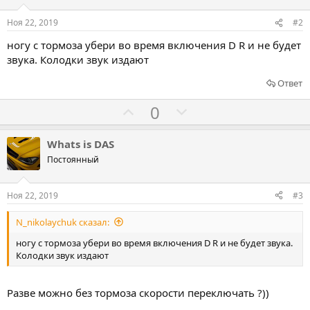
Ноя 22, 2019
#2
ногу с тормоза убери во время включения D R и не будет
звука. Колодки звук издают
Ответ
Г
Г
0
о
о
л
л
Whats is DAS
о
о
Постоянный
с
с
о
о
Ноя 22, 2019
#3
в
в
N_nikolaychuk сказал:
а
а
т
т
ногу с тормоза убери во время включения D R и не будет звука.
Колодки звук издают
ь
ь
з
п
а
р
Разве можно без тормоза скорости переключать ?))