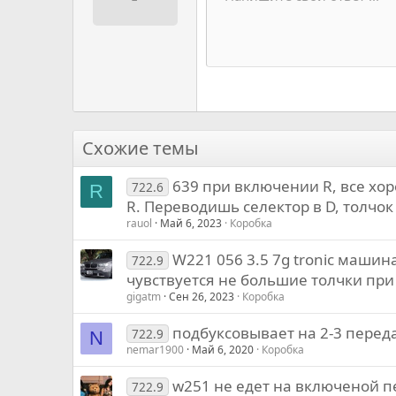
12
Book Antiqua
15
Courier New
18
Georgia
22
Tahoma
26
Times New Roman
Схожие темы
Trebuchet MS
639 при включении R, все хо
Verdana
722.6
R
R. Переводишь селектор в D, толчо
rauol
Май 6, 2023
Коробка
W221 056 3.5 7g tronic машин
722.9
чувствуется не большие толчки при
gigatm
Сен 26, 2023
Коробка
подбуксовывает на 2-3 перед
722.9
N
nemar1900
Май 6, 2020
Коробка
w251 не едет на включеной п
722.9