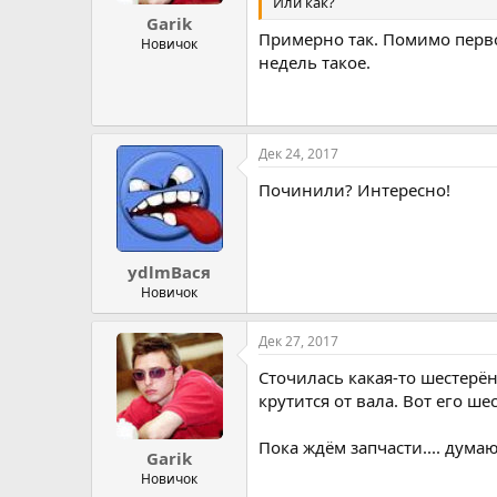
Или как?
Garik
Примерно так. Помимо перво
Новичок
недель такое.
Дек 24, 2017
Починили? Интересно!
ydlmВася
Новичок
Дек 27, 2017
Сточилась какая-то шестерён
крутится от вала. Вот его ше
Пока ждём запчасти.... дума
Garik
Новичок