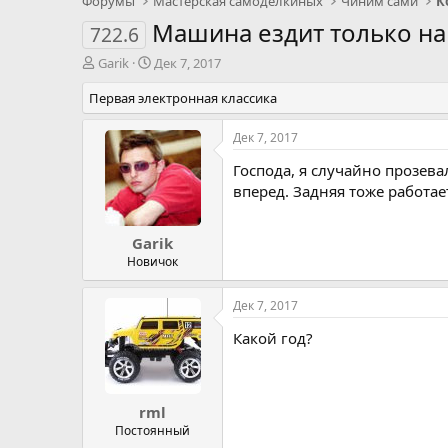
Форумы
Мастерская самоделкиных
Чиним сами
К
Машина ездит только на
722.6
А
Д
Garik
Дек 7, 2017
в
а
Первая электронная классика
т
т
о
а
р
н
Дек 7, 2017
т
а
Господа, я случайно прозева
е
ч
м
а
вперед. Задняя тоже работает
ы
л
а
Garik
Новичок
Дек 7, 2017
Какой год?
rml
Постоянный