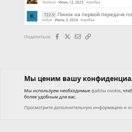
Yevhenii
Июнь 12, 2023
Коробка
Пинок на первой передаче п
722.9
K
kolbat
Июнь 3, 2024
Коробка
Facebook
X
Почта
Ссылкой
Поделиться:
Мы ценим вашу конфиденциа
Мы используем необходимые
файлы cookie
, что
более удобным для вас.
Форумы
Мастерская самоделкиных
Чиним сами
К
Просмотрите дополнительную информацию и на
Cookies
Russian (RU)