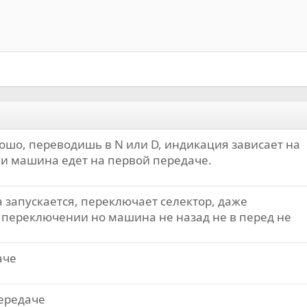
Выровнять справа
Индент
Заголовок 2
Выравнивание текста
Выступ
Заголовок 3
рошо, переводишь в N или D, индикация зависает на
к и машина едет на первой передаче.
а запускается, переключает селектор, даже
 переключении но машина не назад не в перед не
аче
ередаче