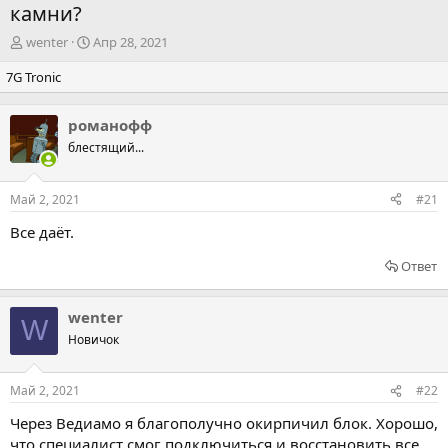
камни?
А
Д
wenter
Апр 28, 2021
в
а
7G Tronic
т
т
о
а
р
н
романофф
т
а
блестящий...
е
ч
м
а
ы
л
Май 2, 2021
#21
а
Все даёт.
Ответ
wenter
W
Новичок
Май 2, 2021
#22
Через Ведиамо я благополучно окирпичил блок. Хорошо,
что специалист смог подключиться и восстановить все.