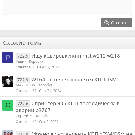
10
Удалить черновик
Выровнять центр
Заголовок 1
Book Antiqua
Выступ
12
Courier New
Выровнять справа
Заголовок 2
15
Georgia
Выравнивание текста
Ответить
Заголовок 3
18
Tahoma
22
Times New Roman
Схожие темы
26
Trebuchet MS
Ищу кодировки кпп mct w212 w218
Verdana
722.9
Р
Радик
Коробка
Ответов
1
Сен 13, 2023
W164 не переключается КПП. ISM.
722.9
MAXSHIKIN
Коробка
Ответов
32
Сен 21, 2024
Спринтер 906 КПП переодически в
722.6
С
аварии p2767
Сергей 59
Коробка
Ответов
16
Окт 5, 2022
Можно ли установить КПП с ISM/DSM на
722.9