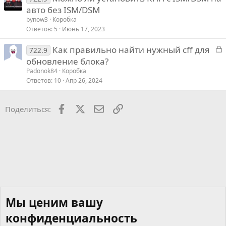
авто без ISM/DSM
bynow3
Коробка
Ответов
5
Июнь 17, 2023
З
Как правильно найти нужный cff для
722.9
а
обновление блока?
к
Padonok84
Коробка
р
Ответов
10
Апр 26, 2024
т
Facebook
X
Почта
Ссылкой
Поделиться:
Мы ценим вашу
конфиденциальность