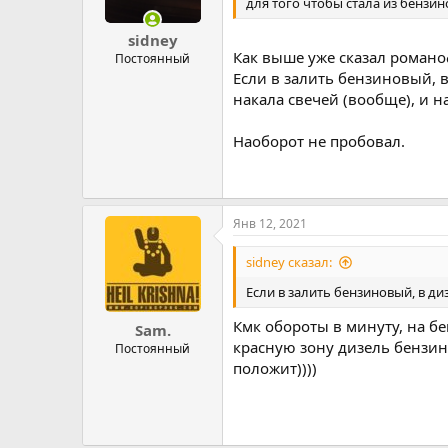
для того чтобы стала из бензин
sidney
Как выше уже сказал романо
Постоянный
Если в залить бензиновый, 
накала свечей (вообще), и н
Наоборот не пробовал.
Янв 12, 2021
sidney сказал:
Если в залить бензиновый, в д
Кмк обороты в минуту, на бен
Sam.
красную зону дизель бензин
Постоянный
положит))))