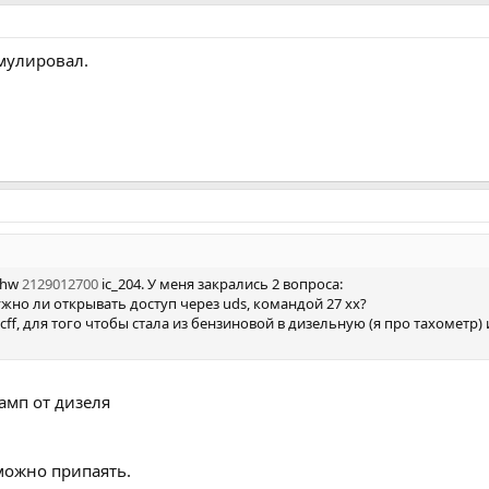
мулировал.
 hw
2129012700
ic_204. У меня закрались 2 вопроса:
жно ли открывать доступ через uds, командой 27 хх?
ff, для того чтобы стала из бензиновой в дизельную (я про тахометр) 
амп от дизеля
 можно припаять.