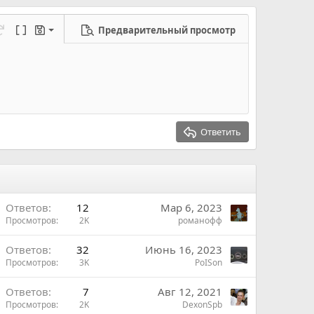
Предварительный просмотр
ерновик
режим...
а
еределать
Переключить BB код
Черновики
новик
Ответить
Ответов
12
Мар 6, 2023
Просмотров
2K
романофф
Ответов
32
Июнь 16, 2023
Просмотров
3K
PoISon
ы
Ответов
7
Авг 12, 2021
ы
Просмотров
2K
DexonSpb
й