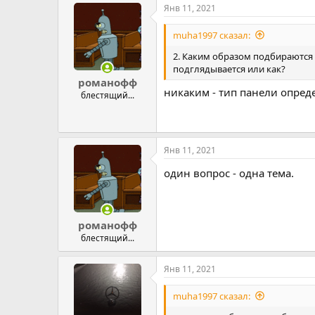
Янв 11, 2021
muha1997 сказал:
2. Каким образом подбираются c
подглядывается или как?
романофф
никаким - тип панели опред
блестящий...
Янв 11, 2021
один вопрос - одна тема.
романофф
блестящий...
Янв 11, 2021
muha1997 сказал: