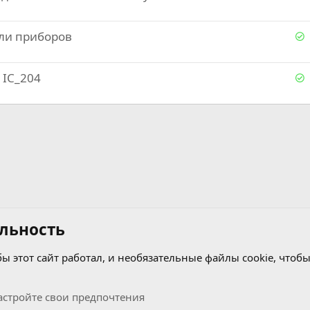
Р
ели приборов
е
Р
 IC_204
е
е
о
е
о
льность
бы этот сайт работал, и необязательные файлы cookie, чтобы
стройте свои предпочтения