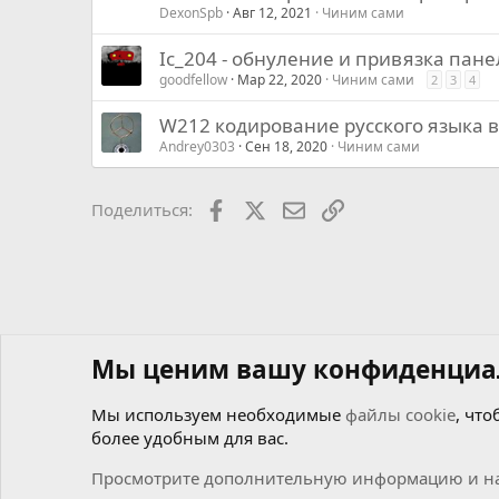
DexonSpb
Авг 12, 2021
Чиним сами
Ic_204 - обнуление и привязка пан
goodfellow
Мар 22, 2020
Чиним сами
2
3
4
W212 кодирование русского языка в
Andrey0303
Сен 18, 2020
Чиним сами
Facebook
X
Почта
Ссылкой
Поделиться:
Мы ценим вашу конфиденциа
Мы используем необходимые
файлы cookie
, что
более удобным для вас.
Форумы
Мастерская самоделкиных
Чиним сами
Просмотрите дополнительную информацию и на