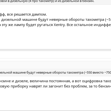
овой в дизельную (я про тахометр) и из дизельной в бензин.
фф, все решается дампом.
в дизельной машине будут неверные обороты тахометра (~55
а эту же лампу будет ругаться Xentry. Все остальное индифф
изельной машине будут неверные обороты тахометра (~550 вместо ~750
зине и дизеле, величина постоянная, а вот оцифровка тахо н
овую приборку наврят ли загонит без проблем, за то бензи