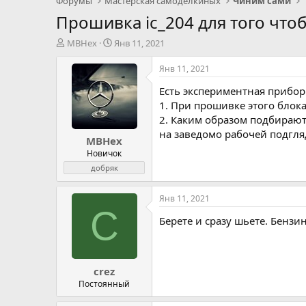
Форумы
Мастерская самоделкиных
Чиним сами
Прошивка ic_204 для того что
А
Д
MBHex
Янв 11, 2021
в
а
т
т
Янв 11, 2021
о
а
Есть экспериментная прибо
р
н
т
а
1. При прошивке этого блока
е
ч
2. Каким образом подбираютс
м
а
на заведомо рабочей подгля
MBHex
ы
л
а
Новичок
добряк
Янв 11, 2021
C
Берете и сразу шьете. Бенз
crez
Постоянный