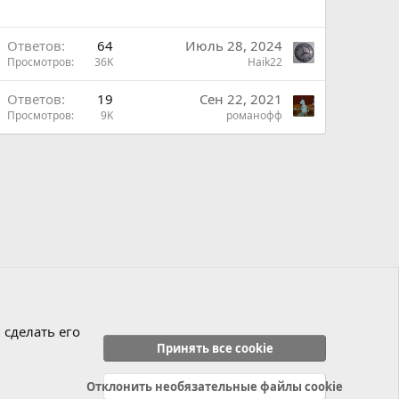
Ответов
64
Июль 28, 2024
Просмотров
36K
Haik22
ш
Ответов
19
Сен 22, 2021
Просмотров
9K
романофф
н
ш
н
 сделать его
Принять все cookie
Отклонить необязательные файлы cookie