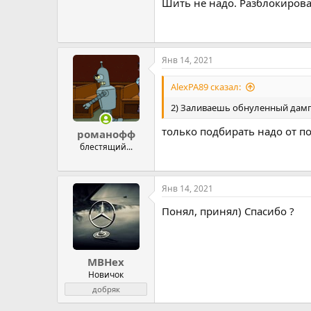
Шить не надо. Разблокироват
Янв 14, 2021
AlexPA89 сказал:
2) Заливаешь обнуленный дамп
только подбирать надо от п
романофф
блестящий...
Янв 14, 2021
Понял, принял) Спасибо ?
MBHex
Новичок
добряк