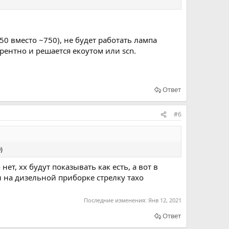
0 вместо ~750), не будет работать лампа
ерентно и решается екоутом или scn.
Ответ
#6
)
ет, хх будут показывать как есть, а вот в
н на дизельной приборке стрелку тахо
Последние изменения:
Янв 12, 2021
Ответ