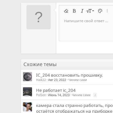
9
Удалить форматирование
Жирный
Курсив
Размер шрифт
Цвет тек
Расш
10
Напишите свой ответ ...
Arial
Семейство шрифтов
Вставить горизонтальную 
Спойлер
Перечёркнутый
Код
Подчеркивание
Запрет индек
Код в строку
Построч
Офф
12
Book Antiqua
15
Courier New
18
Georgia
22
Tahoma
26
Times New Roman
Схожие темы
Trebuchet MS
IC_204 восстановить прошивку.
Verdana
Haik22
Авг 23, 2022
Чиним сами
Не работает ic_204
PoISon
Июнь 14, 2023
Чиним сами
2
камера стала странно работать, про
остаётся отображаться на приборке