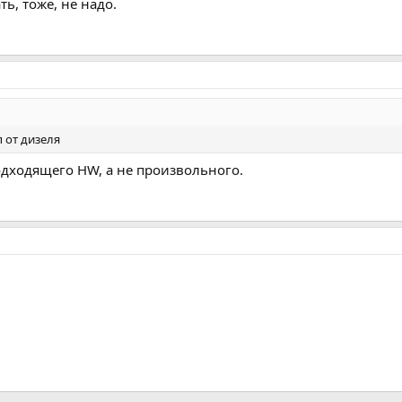
ь, тоже, не надо.
 от дизеля
одходящего HW, а не произвольного.