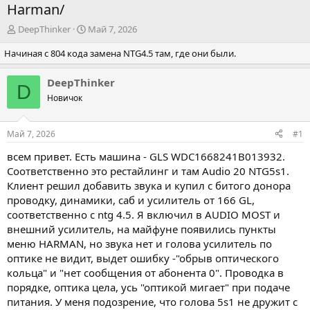
Harman/
А
Д
DeepThinker
Май 7, 2026
в
а
Начиная с 804 кода замена NTG4.5 там, где они были.
т
т
о
а
р
н
DeepThinker
D
т
а
Новичок
е
ч
м
а
ы
л
Май 7, 2026
#1
а
всем привет. Есть машина - GLS
WDC1668241B013932
.
Соответственно это рестайлинг и там Audio 20 NTG5s1.
Клиент решил добавить звука и купил с битого донора
проводку, динамики, саб и усилитель от 166 GL,
соответственно с ntg 4.5. Я включил в AUDIO MOST и
внешний усилитель, на майфуне появились пункты
меню HARMAN, но звука нет и голова усилитель по
оптике не видит, выдет ошибку -"обрыв оптического
кольца" и "нет сообщения от абонента 0". Проводка в
порядке, оптика цела, усь "оптикой мигает" при подаче
питания. У меня подозрение, что голова 5s1 не дружит с