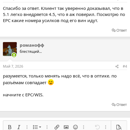
Спасибо за ответ. Клиент так уверенно доказывал, что в
5.1 легко внедряется 4.5, что я аж поверил. Посмотрю по
EPC какие номера усилков под его вин идут.
Ответ
романофф
блестящий...
Май 7, 2026
#4
разумеется, только менять надо всё, что в оптике. по
разъёмам совпадает
начните с EPC/WIS.
Ответ
Нумерованный список
Жирный
Курсив
Расширенный режим...
Список
Расширенный режим...
Вставить ссылку
Вставить изображение
Смайлы
Расширенный режим...
Отмена
Расширенный
Предв