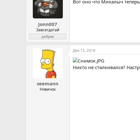
Вот оно что Михалыч теперь 
Jonn007
Завсегдатай
добряк
Дек 13, 2018
Никто не сталкивался? Настр
seemann
Новичок