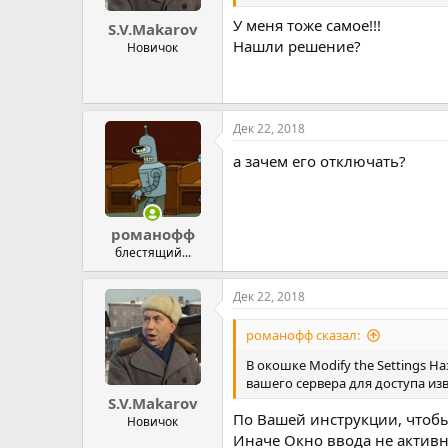
У меня тоже самое!!!
S.V.Makarov
Нашли решение?
Новичок
Дек 22, 2018
а зачем его отключать?
романофф
блестящий...
Дек 22, 2018
романофф сказал:
В окошке Modify the Settings Н
вашего сервера для доступа изв
S.V.Makarov
По Вашей инструкции, чтобы
Новичок
Иначе Окно ввода не активн