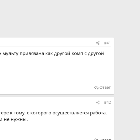
#41
 мульту привязана как другой комп с другой
Ответ
#42
е к тому, с которого осуществляется работа.
ни не нужны.
Ответ