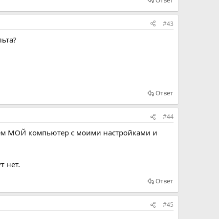
#43
льта?
Ответ
#44
кажем МОЙ компьютер с моими настройками и
т нет.
Ответ
#45