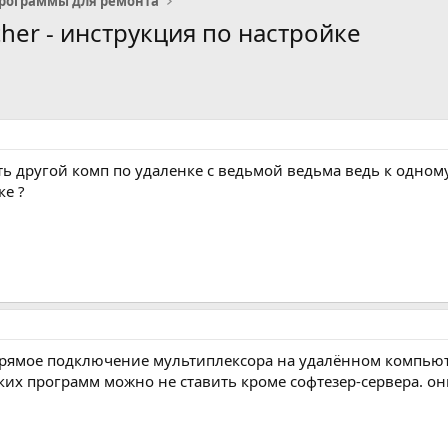
рограммы для ремонта
her - инструкция по настройке
ть другой комп по удаленке с ведьмой ведьма ведь к одному
ке ?
прямое подключение мультиплексора на удалённом компьютер
аких программ можно не ставить кроме софтезер-сервера. о