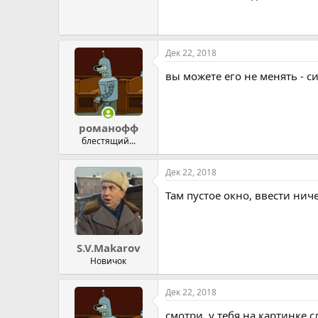
Дек 22, 2018
вы можете его не менять - с
романофф
блестящий...
Дек 22, 2018
Там пустое окно, ввести нич
S.V.Makarov
Новичок
Дек 22, 2018
смотри, у тебя на картинке