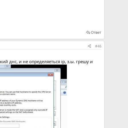
Ответ
#46
й днс, и не определяеться ip, з.ы. грешу и