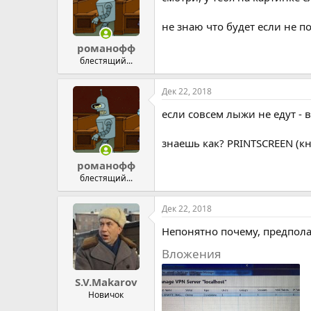
не знаю что будет если не п
романофф
блестящий...
Дек 22, 2018
если совсем лыжи не едут - 
знаешь как? PRINTSCREEN (кно
романофф
блестящий...
Дек 22, 2018
Непонятно почему, предполаг
Вложения
S.V.Makarov
Новичок