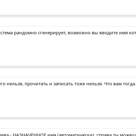
истема рандомно сгенерирует, возможно вы вводите имя кот
его нельзя, прочитать и записать тоже нельзя. Что вам тогд
 слева - НАЗНАЧЕННОЕ имя (автоматически). справа ты може