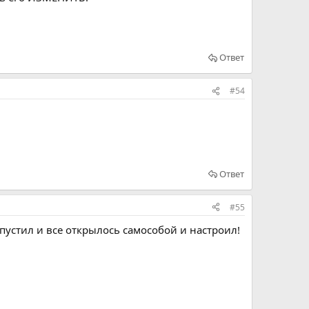
Ответ
#54
Ответ
#55
апустил и все открылось самособой и настроил!