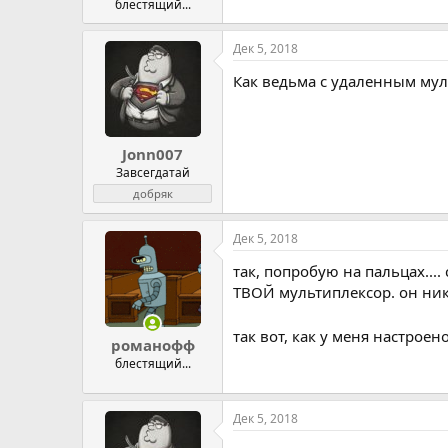
блестящий...
Дек 5, 2018
Как ведьма с удаленным мул
Jonn007
Завсегдатай
добряк
Дек 5, 2018
так, попробую на пальцах...
ТВОЙ мультиплексор. он ника
так вот, как у меня настроен
романофф
блестящий...
Дек 5, 2018