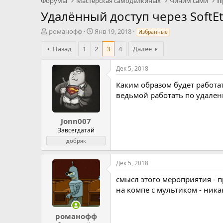
Форумы
Мастерская самоделкиных
Чиним сами
П
Удалённый доступ через SoftEt
А
Д
романофф
Янв 19, 2018
Избранные
в
а
т
Назад
1
т
2
3
4
Далее
о
а
р
н
Дек 5, 2018
т
а
Каким образом будет работа
е
ч
м
а
ведьмой работать по удален
ы
л
а
Jonn007
Завсегдатай
добряк
Дек 5, 2018
смысл этого мероприятия - 
на компе с мультиком - ник
романофф