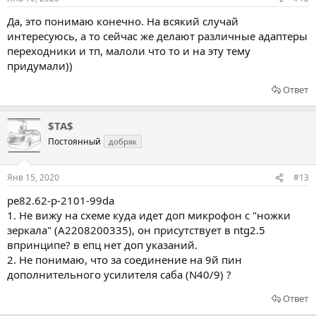
Да, это понимаю конечно. На всякий случай
интересуюсь, а то сейчас же делают различные адаптеры
переходники и тп, малоли что то и на эту тему
придумали))
Ответ
$TA$
Постоянный
добряк
Янв 15, 2020
#13
pe82.62-p-2101-99da
1. Не вижу на схеме куда идет доп микрофон с "ножки
зеркала" (A2208200335), он присутствует в ntg2.5
впринципе? в епц нет доп указаний.
2. Не понимаю, что за соединение на 9й пин
дополнительного усилителя саба (N40/9) ?
Ответ