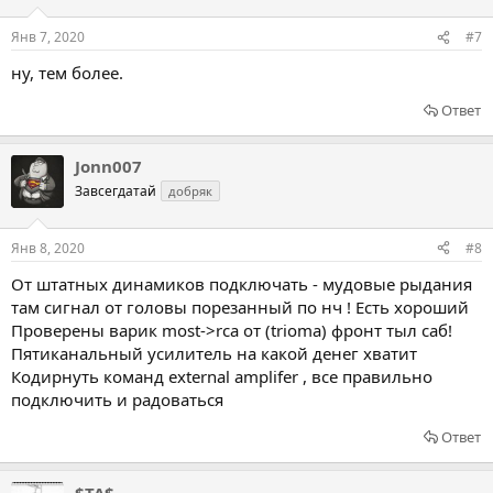
Янв 7, 2020
#7
ну, тем более.
Ответ
Jonn007
Завсегдатай
добряк
Янв 8, 2020
#8
От штатных динамиков подключать - мудовые рыдания
там сигнал от головы порезанный по нч ! Есть хороший
Проверены варик most->rca от (trioma) фронт тыл саб!
Пятиканальный усилитель на какой денег хватит
Кодирнуть команд external amplifer , все правильно
подключить и радоваться
Ответ
$TA$