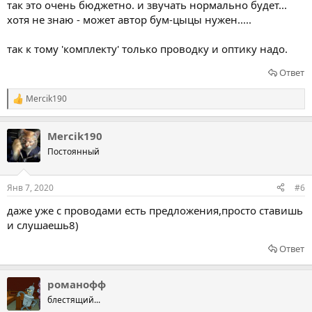
так это очень бюджетно. и звучать нормально будет...
хотя не знаю - может автор бум-цыцы нужен.....
так к тому 'комплекту' только проводку и оптику надо.
Ответ
Mercik190
Р
е
а
Mercik190
к
ц
Постоянный
и
и
:
Янв 7, 2020
#6
даже уже с проводами есть предложения,просто ставишь
и слушаешь8)
Ответ
романофф
блестящий...