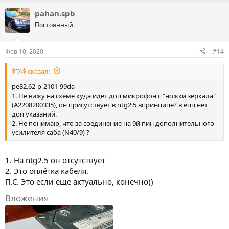
pahan.spb
Постоянный
Фев 10, 2020
#14
$TA$ сказал:
pe82.62-p-2101-99da
1. Не вижу на схеме куда идет доп микрофон с "ножки зеркала"
(A2208200335), он присутствует в ntg2.5 впринципе? в епц нет
доп указаний.
2. Не понимаю, что за соединение на 9й пин дополнительного
усилителя саба (N40/9) ?
1. На ntg2.5 он отсутствует
2. Это оплётка кабеля.
П.С. Это если ещё актуально, конечно))
Вложения