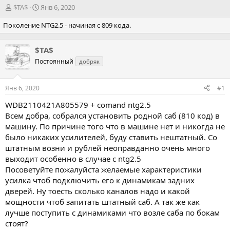
А
Д
$TA$
Янв 6, 2020
в
а
Поколение NTG2.5 - начиная с 809 кода.
т
т
о
а
р
н
$TA$
т
а
Постоянный
е
ч
добряк
м
а
ы
л
Янв 6, 2020
#1
а
WDB2110421A805579
+ comand ntg2.5
Всем добра, собрался установить родной саб (810 код) в
машину. По причине того что в машине нет и никогда не
было никаких усилителей, буду ставить нештатный. Со
штатным возни и рублей неоправданно очень много
выходит особенно в случае с ntg2.5
Посоветуйте пожалуйста желаемые характеристики
усилка чтоб подключить его к динамикам задних
дверей. Ну тоесть сколько каналов надо и какой
мощности чтоб запитать штатный саб. А так же как
лучше поступить с динамиками что возле саба по бокам
стоят?