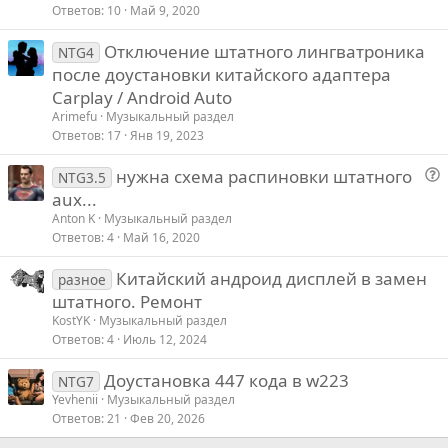
Ответов
10
Май 9, 2020
Отключение штатного лингватроника
NTG4
после доустановки китайского адаптера
Carplay / Android Auto
Arimefu
Музыкальный раздел
Ответов
17
Янв 19, 2023
нужна схема распиновки штатного
NTG3.5
о
aux...
п
Anton K
Музыкальный раздел
р
Ответов
4
Май 16, 2020
о
Китайский андроид дисплей в замен
с
разное
штатного. Ремонт
KostYK
Музыкальный раздел
Ответов
4
Июль 12, 2024
Доустановка 447 кода в w223
NTG7
Yevhenii
Музыкальный раздел
Ответов
21
Фев 20, 2026