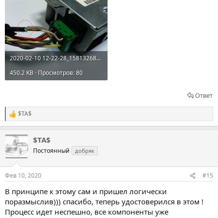
2020-02-10 12-22-28_1581326855.jpg
450.2 KB · Просмотров: 80
Ответ
$TA$
Р
е
а
$TA$
к
ц
Постоянный
добряк
и
и
:
Фев 10, 2020
#15
В принципе к этому сам и пришел логически
поразмыслив))) спасибо, теперь удостоверился в этом !
Процесс идет неспешно, все компоненты уже