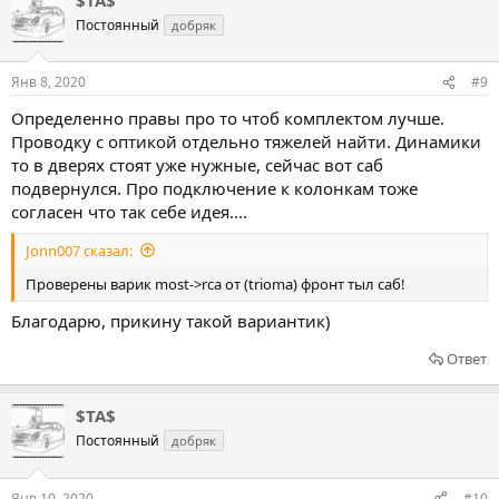
Постоянный
добряк
Янв 8, 2020
#9
Определенно правы про то чтоб комплектом лучше.
Проводку с оптикой отдельно тяжелей найти. Динамики
то в дверях стоят уже нужные, сейчас вот саб
подвернулся. Про подключение к колонкам тоже
согласен что так себе идея....
Jonn007 сказал:
Проверены варик most->rca от (trioma) фронт тыл саб!
Благодарю, прикину такой вариантик)
Ответ
$TA$
Постоянный
добряк
Янв 10, 2020
#10