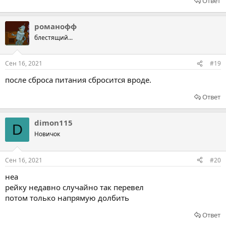
Ответ
романофф
блестящий...
Сен 16, 2021
#19
после сброса питания сбросится вроде.
Ответ
dimon115
D
Новичок
Сен 16, 2021
#20
неа
рейку недавно случайно так перевел
потом только напрямую долбить
Ответ