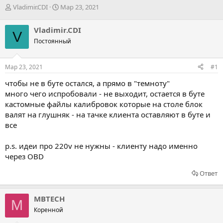
А
Д
Vladimir.CDI
Мар 23, 2021
в
а
т
т
Vladimir.CDI
V
о
а
Постоянный
р
н
т
а
е
ч
Мар 23, 2021
#1
м
а
ы
л
чтобы не в буте остался, а прямо в "темноту"
а
много чего испробовали - не выходит, остается в буте
кастомные файлы калибровок которые на столе блок
валят на глушняк - на тачке клиента оставляют в буте и
все
p.s. идеи про 220v не нужны - клиенту надо именно
через OBD
Ответ
MBTECH
M
Коренной