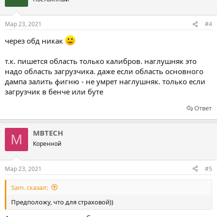
Мар 23, 2021
#4
через обд никак
т.к. пишется область только калибров. наглушняк это
надо область загрузчика. даже если область основного
дампа залить фигню - не умрет наглушняк. только если
загрузчик в бенче или буте
Ответ
MBTECH
M
Коренной
Мар 23, 2021
#5
Sam. сказал:
Предположу, что для страховой))