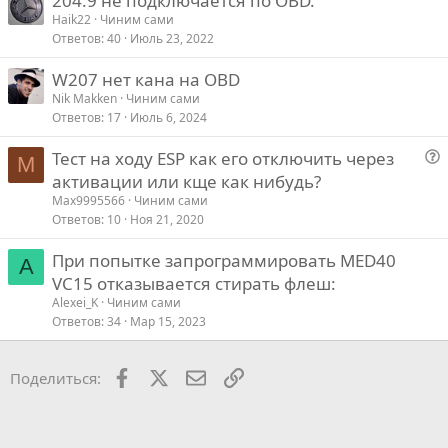
204.9 не подключается по OBD.
Haik22
Чиним сами
Ответов
40
Июль 23, 2022
W207 нет кана на OBD
Nik Makken
Чиним сами
Ответов
17
Июль 6, 2024
Тест на ходу ESP как его отключить через
M
о
активации или кще как нибудь?
п
Max9995566
Чиним сами
р
Ответов
10
Ноя 21, 2020
о
При попытке запрограммировать MED40
с
A
VC15 отказывается стирать флеш:
Alexei_K
Чиним сами
Ответов
34
Мар 15, 2023
Facebook
X
Почта
Ссылкой
Поделиться: