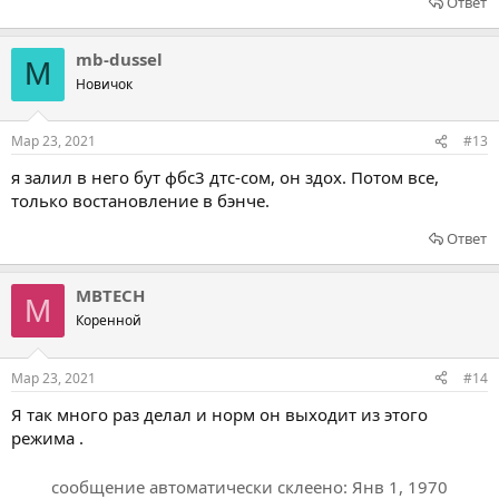
Ответ
mb-dussel
M
Новичок
Мар 23, 2021
#13
я залил в него бут фбс3 дтс-сом, он здох. Потом все,
только востановление в бэнче.
Ответ
MBTECH
M
Коренной
Мар 23, 2021
#14
Я так много раз делал и норм он выходит из этого
режима .
сообщение автоматически склеено:
Янв 1, 1970