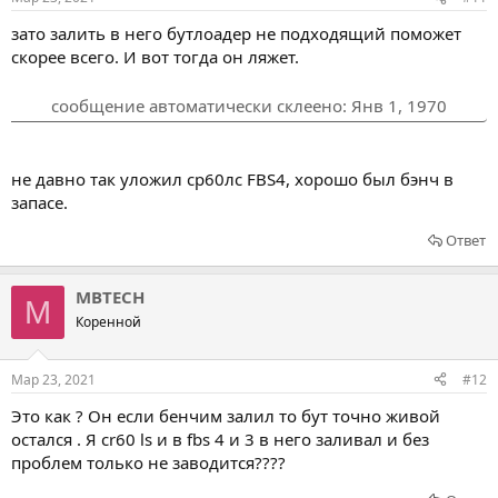
зато залить в него бутлоадер не подходящий поможет
скорее всего. И вот тогда он ляжет.
сообщение автоматически склеено:
Янв 1, 1970
не давно так уложил ср60лс FBS4, хорошо был бэнч в
запасе.
Ответ
MBTECH
M
Коренной
Мар 23, 2021
#12
Это как ? Он если бенчим залил то бут точно живой
остался . Я cr60 ls и в fbs 4 и 3 в него заливал и без
проблем только не заводится????