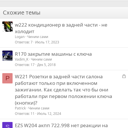
а
р
22
Times New Roman
о
Схожие темы
26
Trebuchet MS
т
w222 кондиционер в задней части - не
Verdana
и
холодит
в
Logan
Чиним сами
Ответов
7
Июль 17, 2023
R170 закрытие машины с ключа
Vadim_K
Чиним сами
Ответов
17
Дек 5, 2018
З
W221 Розетки в задней части салона
P
а
работают только при включенном
к
зажигании. Как сделать так что бы они
р
работали при первом положении ключа
(кнопки)?
т
Patrick
Чиним сами
Ответов
11
Июль 12, 2024
EZS W204 акпп 722.998 нет реакции на
S