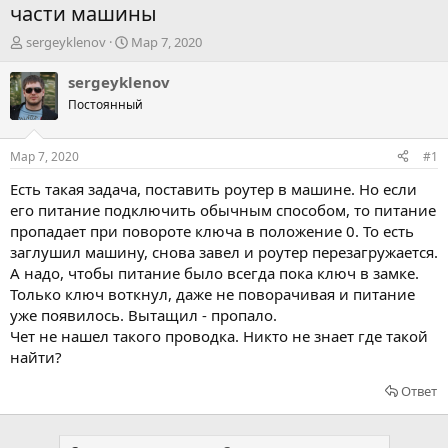
части машины
А
Д
sergeyklenov
Мар 7, 2020
в
а
т
т
sergeyklenov
о
а
Постоянный
р
н
т
а
е
ч
Мар 7, 2020
#1
м
а
ы
л
Есть такая задача, поставить роутер в машине. Но если
а
его питание подключить обычным способом, то питание
пропадает при повороте ключа в положение 0. То есть
заглушил машину, снова завел и роутер перезагружается.
А надо, чтобы питание было всегда пока ключ в замке.
Только ключ воткнул, даже не поворачивая и питание
уже появилось. Вытащил - пропало.
Чет не нашел такого проводка. Никто не знает где такой
найти?
Ответ