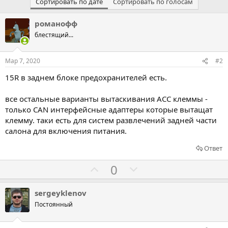
Сортировать по дате
Сортировать по голосам
романофф
блестящий...
Мар 7, 2020
#2
15R в заднем блоке предохранителей есть.
все остальные варианты вытаскивания ACC клеммы -
только CAN интерфейсные адаптеры которые вытащат
клемму. таки есть для систем развлечений задней части
салона для включения питания.
Ответ
Г
Г
0
о
о
л
л
sergeyklenov
о
о
Постоянный
с
с