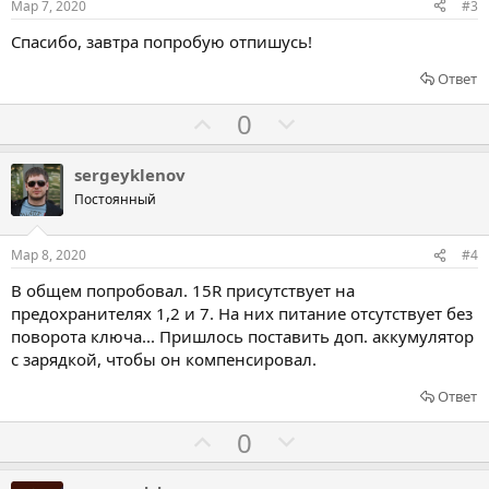
о
о
Мар 7, 2020
#3
в
в
Спасибо, завтра попробую отпишусь!
а
а
т
т
Ответ
ь
ь
Г
Г
0
з
п
о
о
а
р
л
л
sergeyklenov
о
о
о
Постоянный
т
с
с
и
о
о
Мар 8, 2020
#4
в
в
в
В общем попробовал. 15R присутствует на
а
а
предохранителях 1,2 и 7. На них питание отсутствует без
т
т
поворота ключа... Пришлось поставить доп. аккумулятор
ь
ь
с зарядкой, чтобы он компенсировал.
з
п
Ответ
а
р
о
Г
Г
0
т
о
о