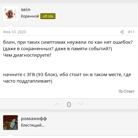
о
о
а
р
л
л
sein
о
о
о
Коренной
off-life
т
с
с
и
о
о
Фев 10, 2020
#11
в
в
в
блин, при таких симптомах неужели по кан нет ошибок?
а
а
(даже в сохраненных? даже в памяти событий?)
т
т
Чем диагностируете?
ь
ь
з
п
а
р
начните с ЗГВ (93 блок), ибо стоит он в таком месте, где
часто поддтапливает)
о
т
Ответ
и
Г
Г
0
в
о
о
л
л
романофф
о
о
блестящий...
с
с