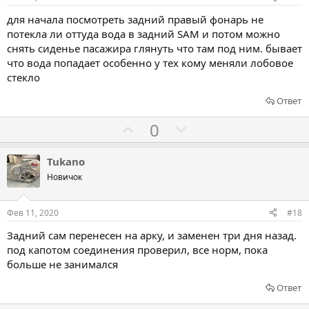
в
в
для начала посмотреть задний правый фонарь не
а
а
потекла ли оттуда вода в задний SAM и потом можно
т
т
снять сиденье пасажира глянуть что там под ним. бывает
ь
ь
что вода попадает особенно у тех кому меняли лобовое
з
п
стекло
а
р
Ответ
о
т
Г
Г
0
и
о
о
в
л
л
Tukano
о
о
Новичок
с
с
о
о
Фев 11, 2020
#18
в
в
Задний сам перенесен на арку, и заменен три дня назад.
а
а
под капотом соединения проверил, все норм, пока
т
т
больше не занимался
ь
ь
Ответ
з
п