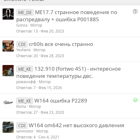
и
26
Trebuchet MS
в
ME17.7 странное поведение по
Verdana
ME_DE
о
распредвалу + ошибка P001885
п
Gonza
Мотор
р
Ответов
13
Фев 20, 2023
о
cr60ls все очень странно
с
CDI
Yevhenii
Мотор
Ответов
20
Фев 28, 2023
132.910 (fortwo 451) - интересное
ME_KE
поведение температуры двс.
романофф
Мотор
Ответов
7
Фев 15, 2026
Р
W164 ошибка P2289
ME_KE
е
Roma
Мотор
Ответов
27
Фев 23, 2020
е
W164 om642 нет высокого давления
CDI
iammotor
Мотор
о
Ответов
4
Сен 4, 2021