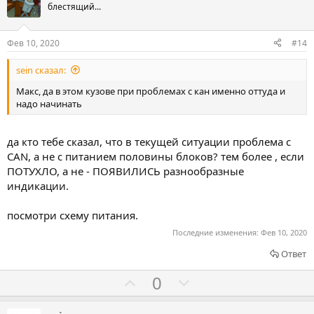
и
о
о
блестящий...
в
с
с
о
о
Фев 10, 2020
#14
в
в
sein сказал:
а
а
т
т
Макс, да в этом кузове при проблемах с кан именно оттуда и
надо начинать
ь
ь
з
п
а
р
да кто тебе сказал, что в текущей ситуации проблема с
о
CAN, а не с питанием половины блоков? тем более , если
ПОТУХЛО, а не - ПОЯВИЛИСЬ разнообразные
т
индикации.
и
в
посмотри схему питания.
Последние изменения:
Фев 10, 2020
Ответ
Г
Г
0
о
о