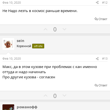
о
о
Фев 10, 2020
#12
в
в
Не Надо лезть в космос раньше времени.
а
а
т
т
Ответ
ь
ь
Г
Г
0
з
п
о
о
а
р
л
л
sein
о
о
о
Коренной
off-life
т
с
с
и
о
о
Фев 10, 2020
#13
в
в
в
Макс, да в этом кузове при проблемах с кан именно
а
а
оттуда и надо начинать
т
т
Про другие кузова - согласен
ь
ь
Ответ
з
п
а
р
Г
Г
0
о
о
о
т
л
л
романофф