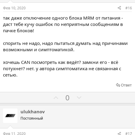
с
с
о
о
Фев 10, 2020
#16
в
в
так даже отключение одного блока MRM от питания -
а
а
даст тебе кучу ошибок по неприятным сообщениям в
т
т
пачке блоков!
ь
ь
з
п
спорить не надо, надо пытаться думать над причинами
а
р
возможными и симптоматикой.
о
хочешь CAN посмотреть как ведёт? замкни его - всё
т
потухнет? нет. у автора симптоматика не связанная с
и
сетью.
в
Ответ
Г
Г
0
о
о
л
л
ulukhanov
о
о
Постоянный
с
с
о
о
Фев 11, 2020
#17