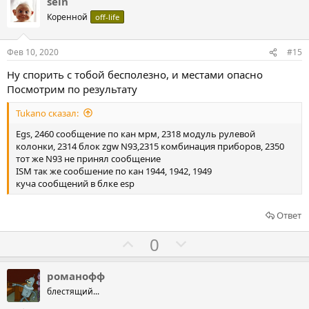
л
л
sein
о
о
Коренной
off-life
с
с
о
о
Фев 10, 2020
#15
в
в
Ну спорить с тобой бесполезно, и местами опасно
а
а
Посмотрим по результату
т
т
ь
ь
Tukano сказал:
з
п
Egs, 2460 сообщение по кан мрм, 2318 модуль рулевой
а
р
колонки, 2314 блок zgw N93,2315 комбинация приборов, 2350
тот же N93 не принял сообщение
о
ISM так же сообшение по кан 1944, 1942, 1949
т
куча сообщений в блке esp
и
в
Ответ
Г
Г
0
о
о
л
л
романофф
о
о
блестящий...