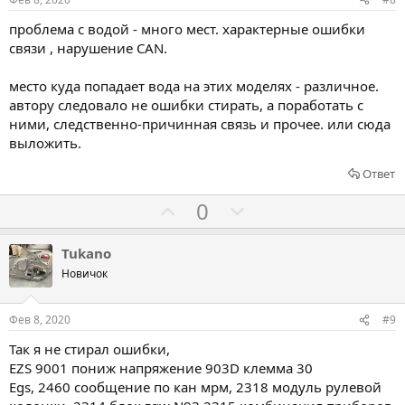
в
в
проблема с водой - много мест. характерные ошибки
а
а
связи , нарушение CAN.
т
т
ь
ь
место куда попадает вода на этих моделях - различное.
з
п
автору следовало не ошибки стирать, а поработать с
а
р
ними, следственно-причинная связь и прочее. или сюда
выложить.
о
т
Ответ
и
Г
Г
0
в
о
о
л
л
Tukano
о
о
Новичок
с
с
о
о
Фев 8, 2020
#9
в
в
Так я не стирал ошибки,
а
а
EZS 9001 пониж напряжение 903D клемма 30
т
т
Egs, 2460 сообщение по кан мрм, 2318 модуль рулевой