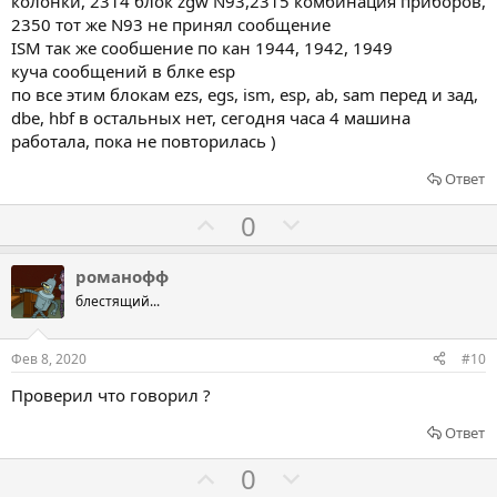
ь
ь
колонки, 2314 блок zgw N93,2315 комбинация приборов,
з
п
2350 тот же N93 не принял сообщение
а
р
ISM так же сообшение по кан 1944, 1942, 1949
куча сообщений в блке esp
о
по все этим блокам ezs, egs, ism, esp, ab, sam перед и зад,
т
dbe, hbf в остальных нет, сегодня часа 4 машина
и
работала, пока не повторилась )
в
Ответ
Г
Г
0
о
о
л
л
романофф
о
о
блестящий...
с
с
о
о
Фев 8, 2020
#10
в
в
Проверил что говорил ?
а
а
т
т
Ответ
ь
ь
Г
Г
0
з
п