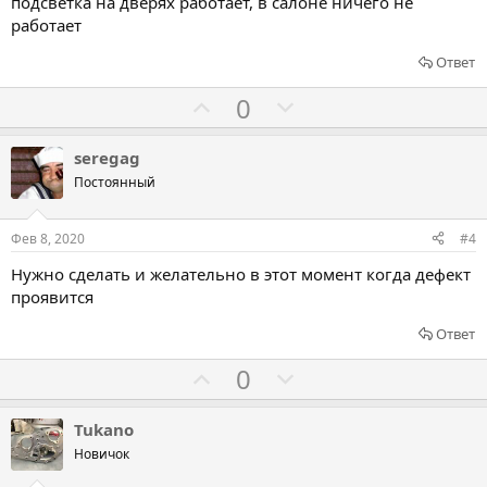
подсветка на дверях работает, в салоне ничего не
ь
ь
работает
з
п
Ответ
а
р
о
Г
Г
0
т
о
о
и
л
л
seregag
в
о
о
Постоянный
с
с
о
о
Фев 8, 2020
#4
в
в
Нужно сделать и желательно в этот момент когда дефект
а
а
проявится
т
т
ь
ь
Ответ
з
п
Г
Г
0
а
р
о
о
о
л
л
Tukano
т
о
о
Новичок
и
с
с