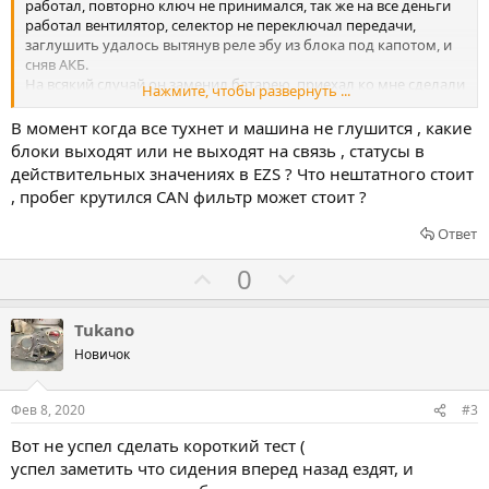
работал, повторно ключ не принимался, так же на все деньги
работал вентилятор, селектор не переключал передачи,
заглушить удалось вытянув реле эбу из блока под капотом, и
сняв АКБ.
На всякий случай он заменил батарею, приехал ко мне сделали
Нажмите, чтобы развернуть ...
диагностику ничего особого не обнаружил, кроме как низкое
напряжение по некоторым блокам...
В момент когда все тухнет и машина не глушится , какие
Вечером у него повторилась история, все теже симптомы, так
блоки выходят или не выходят на связь , статусы в
же заглушили вытянув реле, фары потушили сняв клемму с
действительных значениях в EZS ? Что нештатного стоит
акб, и вот я начал пытаться разбираться что стало одеваю
, пробег крутился CAN фильтр может стоит ?
клему и все работает как ни в чем не бывало...
может кто сталкивался с такой проблемой? подскажите с чего
Ответ
начать смотреть? Подозреваю на zgw?
Г
Г
0
о
о
л
л
Tukano
о
о
Новичок
с
с
о
о
Фев 8, 2020
#3
в
в
Вот не успел сделать короткий тест (
а
а
успел заметить что сидения вперед назад ездят, и
т
т