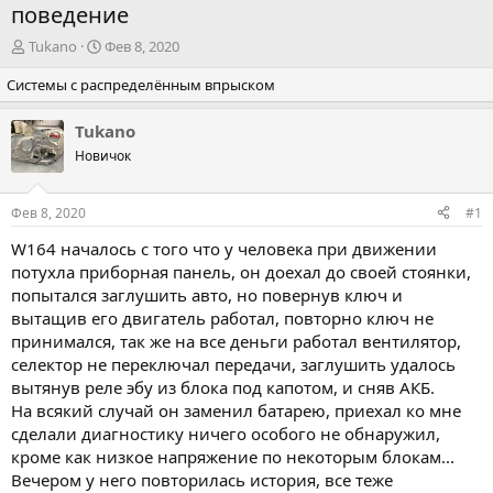
поведение
А
Д
Tukano
Фев 8, 2020
в
а
Системы с распределённым впрыском
т
т
о
а
р
н
Tukano
т
а
Новичок
е
ч
м
а
ы
л
Фев 8, 2020
#1
а
W164 началось с того что у человека при движении
потухла приборная панель, он доехал до своей стоянки,
попытался заглушить авто, но повернув ключ и
вытащив его двигатель работал, повторно ключ не
принимался, так же на все деньги работал вентилятор,
селектор не переключал передачи, заглушить удалось
вытянув реле эбу из блока под капотом, и сняв АКБ.
На всякий случай он заменил батарею, приехал ко мне
сделали диагностику ничего особого не обнаружил,
кроме как низкое напряжение по некоторым блокам...
Вечером у него повторилась история, все теже