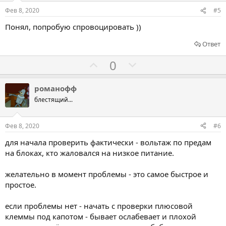
в
о
о
Фев 8, 2020
#5
в
в
Понял, попробую спровоцировать ))
а
а
т
т
Ответ
ь
ь
Г
Г
0
з
п
о
о
а
р
л
л
романофф
о
о
о
блестящий...
т
с
с
и
о
о
Фев 8, 2020
#6
в
в
в
для начала проверить фактически - вольтаж по предам
а
а
на блоках, кто жаловался на низкое питание.
т
т
ь
ь
желательно в момент проблемы - это самое быстрое и
з
п
простое.
а
р
если проблемы нет - начать с проверки плюсовой
о
клеммы под капотом - бывает ослабевает и плохой
т