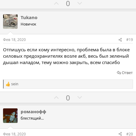
а
р
Г
Г
0
о
о
о
т
л
л
Tukano
и
о
о
Новичок
в
с
с
о
о
Фев 18, 2020
#19
в
в
Отпишусь если кому интересно, проблема была в блоке
а
а
силовых предохранителях возле акб, весь был зеленый
т
т
дышал наладом, тему можно закрыть, всем спасибо
ь
ь
Ответ
з
п
а
р
sein
Р
о
е
Г
Г
0
т
а
к
о
о
и
ц
л
л
в
и
романофф
и
о
о
блестящий...
:
с
с
о
о
Фев 18, 2020
#20