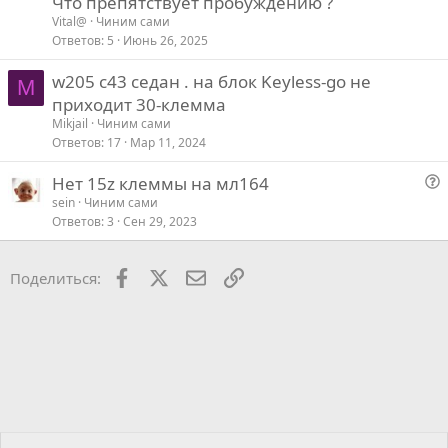
Что препятствует пробуждению ?
Vital@
Чиним сами
Ответов
5
Июнь 26, 2025
w205 c43 седан . на блок Keyless-go не
M
приходит 30-клемма
Mikjail
Чиним сами
Ответов
17
Мар 11, 2024
Нет 15z клеммы на мл164
о
sein
Чиним сами
Ответов
3
Сен 29, 2023
п
р
о
Facebook
X
Почта
Ссылкой
Поделиться:
с