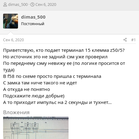
А
Д
dimas_500
Сен 6, 2020
в
а
т
т
dimas_500
о
а
Постоянный
р
н
т
а
е
ч
Сен 6, 2020
#1
м
а
ы
л
Приветствую, кто подает терминал 15 клемма z50/5?
а
Но источник это не задний сэм уже проверил
По переднему сэму невижу ее (по логике просится от
туда)
В f58 по схеме просто пришла с терминала
С замка там ниче такого не идет
А откуда не понятно
Подскажите люди добрые)
А то приходит импульс на 2 секунды и тухнет...
Вложения