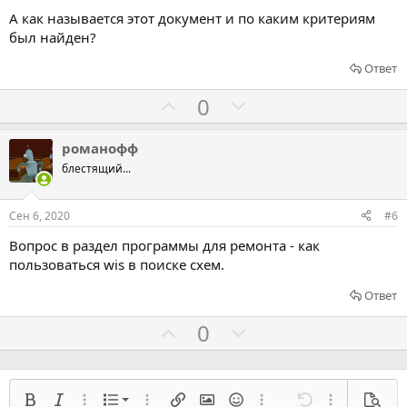
в
в
е
А как называется этот документ и по каким критериям
а
а
был найден?
т
т
ь
ь
Ответ
з
п
Г
Г
0
а
р
о
о
о
л
л
романофф
т
о
о
блестящий...
и
с
с
в
о
о
Сен 6, 2020
#6
в
в
Вопрос в раздел программы для ремонта - как
а
а
пользоваться wis в поиске схем.
т
т
ь
ь
Ответ
з
п
Г
Г
0
а
р
о
о
о
л
л
т
о
о
Нумерованный список
Жирный
Курсив
Расширенный режим...
Список
Расширенный режим...
Вставить ссылку
Вставить изображение
Смайлы
Расширенный режим...
Отмена
Расширенный
Предв