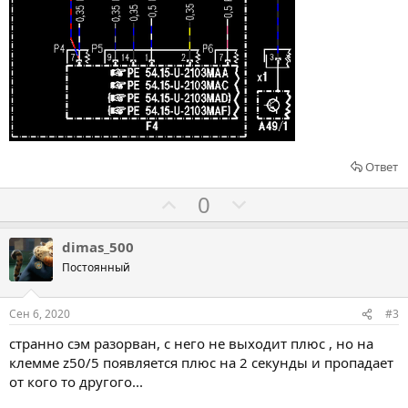
Ответ
Г
Г
0
о
о
л
л
dimas_500
о
о
Постоянный
с
с
о
о
Сен 6, 2020
#3
в
в
странно сэм разорван, с него не выходит плюс , но на
а
а
клемме z50/5 появляется плюс на 2 секунды и пропадает
т
т
от кого то другого...
ь
ь