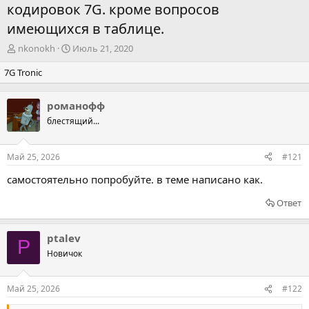
кодировок 7G. кроме вопросов
имеющихся в таблице.
А
Д
nkonokh
Июль 21, 2020
в
а
7G Tronic
т
т
о
а
р
н
романофф
т
а
блестящий...
е
ч
м
а
ы
л
Май 25, 2026
#121
а
самостоятельно попробуйте. в теме написано как.
Ответ
ptalev
P
Новичок
Май 25, 2026
#122