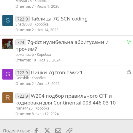
MBstar78
Коробка
Ответов
7
Июль 1, 2026
Таблица 7G.SCN coding
722.9
S
Shady008
Коробка
Ответов
2
Ноя 14, 2023
Р
7g-dct нулибельна абритусами и
724
е
прочим?
романофф
Коробка
е
Ответов
10
Ноя 25, 2024
З
Пинки 7g tronic w221
о
722.9
G
а
Gonshik
Коробка
Ответов
2
Июнь 3, 2025
к
р
W204 подбор правильного CFF и
722.9
R
кодировки для Continental 003 446 03 10
т
roma4420
Коробка
Ответов
8
Фев 12, 2024
Facebook
X
Почта
Ссылкой
Поделиться: