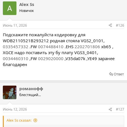
Alex Ss
Новичок
Июнь 11, 2026
#126
Подскажите пожалуйста кодировку для
WDB2110521B293212
родная стояла VGS2_0101,
0335457332
.FW
0074488410
.EHS
2202701806
xb65 ,
XGCE надо поставить эту бу плату VGS3_0401,
0034460310
,FW
0029020000
,V35da07k ,YE49 заранее
благодарен
Ответ
романофф
блестящий...
Июнь 12, 2026
#127
Alex Ss сказал: