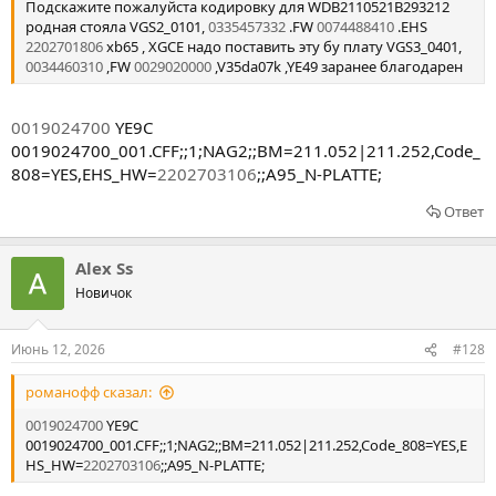
Подскажите пожалуйста кодировку для
WDB2110521B293212
родная стояла VGS2_0101,
0335457332
.FW
0074488410
.EHS
2202701806
xb65 , XGCE надо поставить эту бу плату VGS3_0401,
0034460310
,FW
0029020000
,V35da07k ,YE49 заранее благодарен
0019024700
YE9C
0019024700_001.CFF;;1;NAG2;;BM=211.052|211.252,Code_
808=YES,EHS_HW=
2202703106
;;A95_N-PLATTE;
Ответ
Alex Ss
Новичок
Июнь 12, 2026
#128
романофф сказал:
0019024700
YE9C
0019024700_001.CFF;;1;NAG2;;BM=211.052|211.252,Code_808=YES,E
HS_HW=
2202703106
;;A95_N-PLATTE;