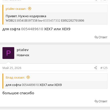
ptalev сказал:
Привет. Нужно кодировка
WDB2110541B197558
hw-
0335457332
EHS2202701806
для софта
0054489610
XEX7 или XEX9
Ответ
ptalev
P
Новичок
Май 25, 2026
#125
Влад сказал:
для софта
0054489610
XEX7 или XEX9
большое спасибо
Ответ