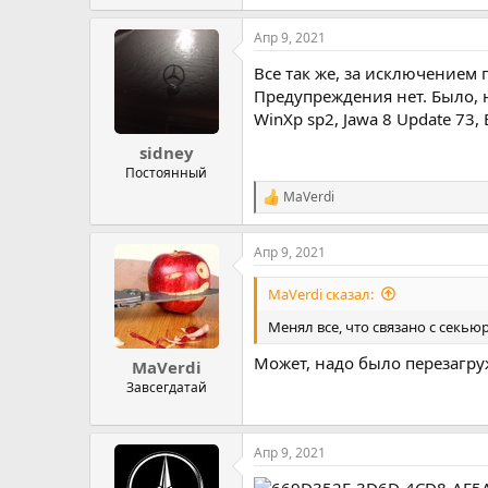
Апр 9, 2021
Все так же, за исключением по
Предупреждения нет. Было, 
WinXp sp2, Jawa 8 Update 73,
sidney
Постоянный
MaVerdi
Р
е
а
Апр 9, 2021
к
ц
и
MaVerdi сказал:
и
:
Менял все, что связано с секь
Может, надо было перезагру
MaVerdi
Завсегдатай
Апр 9, 2021