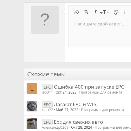
9
Удалить форматирование
Жирный
Курсив
Размер шрифт
Цвет тек
Расш
10
Напишите свой ответ ...
Arial
Семейство шрифтов
Вставить горизонтальную 
Спойлер
Перечёркнутый
Код
Подчеркивание
Запрет индек
Код в строку
Построч
Офф
12
Book Antiqua
15
Courier New
18
Georgia
22
Tahoma
26
Times New Roman
Схожие темы
Trebuchet MS
Ошибка 400 при запуске EPC
Verdana
EPC
L
leo011
Окт 24, 2023
Программы для ремонта
Лагают EPC и WIS.
EPC
Haik22
Май 27, 2022
Программы для ремонта
Epc для свежих авто
EPC
Александр0209
Окт 28, 2024
Программы для рем