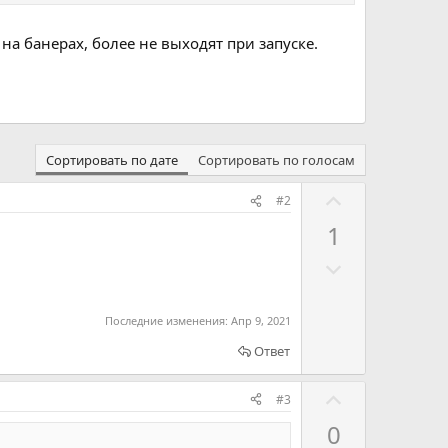
 на банерах, более не выходят при запуске.
Сортировать по дате
Сортировать по голосам
Г
#2
о
1
л
Г
о
о
с
л
о
Последние изменения:
Апр 9, 2021
о
в
Ответ
с
а
о
т
Г
#3
в
ь
о
0
а
з
л