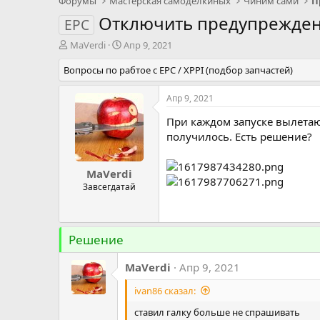
Форумы
Мастерская самоделкиных
Чиним сами
П
Отключить предупреждени
EPC
А
Д
MaVerdi
Апр 9, 2021
в
а
Вопросы по рабтое с EPC / XPPI (подбор запчастей)
т
т
о
а
р
н
Апр 9, 2021
т
а
При каждом запуске вылетают 
е
ч
м
а
получилось. Есть решение?
ы
л
а
MaVerdi
Завсегдатай
Решение
MaVerdi
Апр 9, 2021
ivan86 сказал:
ставил галку больше не спрашивать