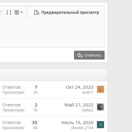
ь
и
а
з
е
т
Предварительный просмотр
а
ерновик
режим...
а
еределать
Переключить BB код
Черновики
ь
новик
п
р
о
т
и
Ответить
в
Ответов
7
Окт 24, 2023
L
Просмотров
2K
leo011
Ответов
2
Май 27, 2022
Просмотров
1K
Haik22
Ответов
35
Июль 19, 2026
S
Просмотров
4K
shooter_2134