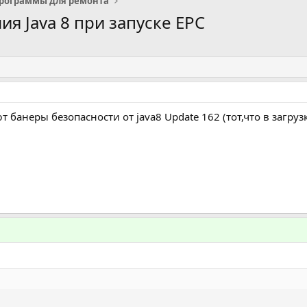
рограммы для ремонта
я Java 8 при запуске EPC
банеры безопасности от java8 Update 162 (тот,что в загрузк