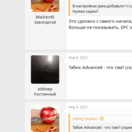
В настройках jawa добавьте
http
Нужен скрин?
MaVerdi
Это сделано с самого начала
Завсегдатай
больше не показывать. EPC з
Апр 9, 2021
Табик Advanced - что там? (с
sidney
Постоянный
Апр 9, 2021
sidney сказал:
Табик Advanced - что там? (скри