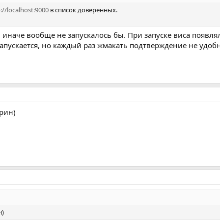
://localhost:9000
в список доверенных.
, иначе вообще не запускалось бы. При запуске виса появля
апускается, но каждый раз жмакать подтверждение не удобн
крин)
н)