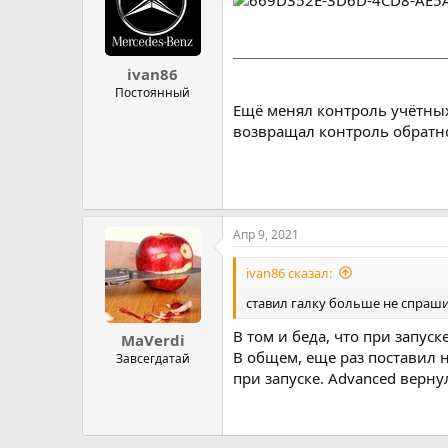
ivan86
Постоянный
Ещё менял контроль учётных 
возвращал контроль обратно
Апр 9, 2021
ivan86 сказал:
ставил галку больше не спраш
В том и беда, что при запуск
MaVerdi
В общем, еще раз поставил н
Завсегдатай
при запуске. Advanced верну