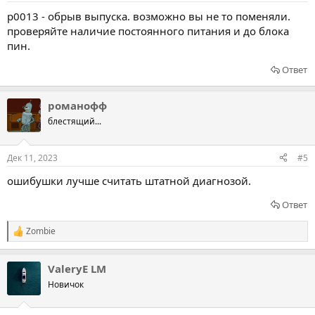
p0013 - обрыв выпуска. возможно вы не то поменяли.
проверяйте наличие постоянного питания и до блока
пин.
Ответ
романофф
блестящий...
Дек 11, 2023
#5
ошибушки лучше считать штатной диагнозой.
Ответ
Zombie
Р
е
а
ValeryE LM
к
ц
Новичок
и
и
: