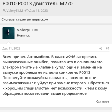
Р0010 Р0013 двигатель М270
А
Д
ValeryE LM
Дек 11, 2023
в
а
Системы с прямым впрыском
т
т
о
а
р
н
ValeryE LM
т
а
Новичок
е
ч
м
а
ы
л
Дек 11, 2023
#1
а
Всем привет. Автомобиль В-класс w246 загорелись
вышеуказанные ошибки, почитав что в основном это
электромагнитные клапана купил один и заменив на
выпуске проблема не исчезла конкретно Р0013.
Посоветуйте пожалуйста варианты, возможно они
взаимосвязаны? и уйдут при замене второго. Обратиться
к хорошим специалистам нет возможности, к тем к кому
обращался посоветовали выше проделанное.
Ответ