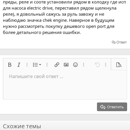
преды, реле и соотв установили рядом в колодку где исп
для насоса electric drive, переставил рядом щелкнула
реле), я довольный сажусь за руль завожу и не
наблюдаю значка chek engine. Наверное в будущем
нужно рассмотреть покупку дешевого open port для
более детального решения ошибки.
Ответ
Нумерованный список
Жирный
Курсив
Расширенный режим...
Список
Расширенный режим...
Вставить ссылку
Вставить изображение
Смайлы
Расширенный режим...
Отмена
Расширенный
Предв
Список
Напишите свой ответ ...
Выровнять слева
9
Нормальный
Сохранить черновик
Оффтопик
Arial
Размер шрифта
Выравнивание
Цитата
Переделать
Медиа
Переключить BB код
Цвет текста
Формат параграфа
Вставить таблицу
Удалить форматирование
Семейство шрифтов
Вставить горизонтальную линию
Черновики
Перечёркнутый
Спойлер
Подчеркивание
Код
Код в строку
Вставить
Построчный спойлер
Встраивание галереи
Запрет индексации
Индент
10
Удалить черновик
Выровнять центр
Заголовок 1
Book Antiqua
Выступ
12
Courier New
Выровнять справа
Заголовок 2
15
Georgia
Выравнивание текста
Ответить
Заголовок 3
18
Tahoma
22
Times New Roman
Схожие темы
26
Trebuchet MS