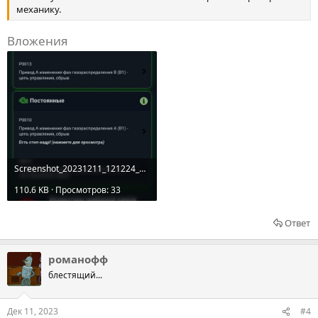
механику.
Вложения
Screenshot_20231211_121224_Bluetooth.jpg
110.6 KB · Просмотров: 33
Ответ
романофф
блестящий...
Дек 11, 2023
#4