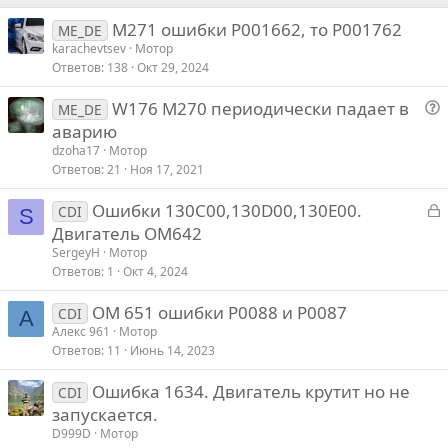
M271 ошибки Р001662, то Р001762
Verdana
ME_DE
karachevtsev
Мотор
Ответов
138
Окт 29, 2024
W176 М270 периодически падает в
ME_DE
о
аварию
п
dzoha17
Мотор
р
Ответов
21
Ноя 17, 2021
о
З
Ошибки 130С00,130D00,130E00.
с
CDI
S
а
Двигатель ОМ642
к
SergeyH
Мотор
р
Ответов
1
Окт 4, 2024
ОМ 651 ошибки Р0088 и Р0087
т
CDI
А
Алекс 961
Мотор
Ответов
11
Июнь 14, 2023
Ошибка 1634. Двигатель крутит но не
CDI
запускается.
D999D
Мотор