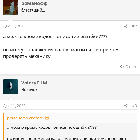
романофф
блестящий...
Дек 11, 2023
#2
а можно кроме кодов - описание ошибки????
по инету - положения валов. магниты ни при чём.
проверять механику.
Ответ
ValeryE LM
Новичок
Дек 11, 2023
#3
романофф сказал:
а можно кроме кодов - описание ошибки????
по инету - положения валов. магниты ни при чём. проверять