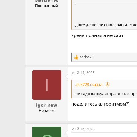
Постоянный
даже дешевле стало, раньше д
хрень полная а не сайт
serbo73
Р
е
а
Май 15, 2023
к
I
ц
и
alex728 сказал:
и
:
не надо каркулятора все так про
поделитесь алгоритмом?)
igor_new
Новичок
Май 16, 2023