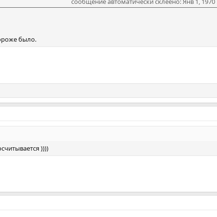
сообщение автоматически склеено:
Янв 1, 1970
ороже было.
считывается ))))