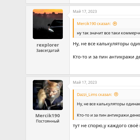
Май 17, 2023
Mercik190 сказал:
ну так значит все таки коммерч
Ну, не все калькуляторы од
rexplorer
Завсегдатай
Кто-то и за пин антикражи д
Май 17, 2023
Dazzi_Lims сказал:
Ну, не все калькуляторы одина
Кто-то и за пин антикражи деню
Mercik190
Постоянный
тут не спорю,у каждого своё