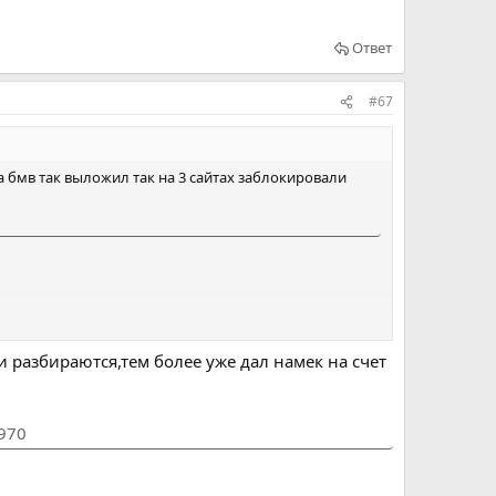
Ответ
#67
 бмв так выложил так на 3 сайтах заблокировали
и разбираются,тем более уже дал намек на счет
1970