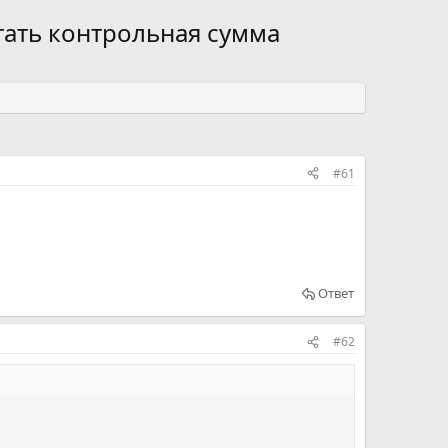
тать контрольная сумма
#61
Ответ
#62