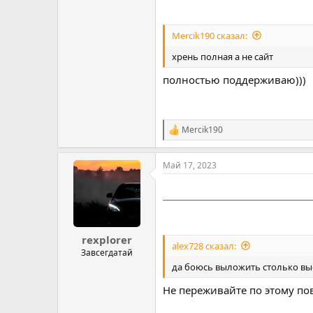
Mercik190 сказал:
хрень полная а не сайт
полностью поддерживаю)))
Mercik190
Р
е
а
Май 17, 2023
к
ц
и
и
:
rexplorer
alex728 сказал:
Завсегдатай
да боюсь выложить столько выс
Не переживайте по этому по