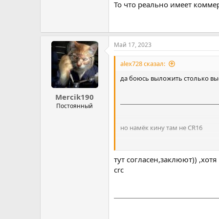
То что реально имеет комме
Май 17, 2023
alex728 сказал:
да боюсь выложить столько выс
Mercik190
Постоянный
но намёк кину там не CR16
тут согласен,заклюют)) ,хот
crc
полностью поддерживаю)))