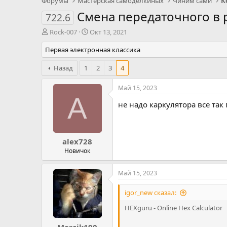
Форумы
Мастерская самоделкиных
Чиним сами
К
Смена передаточного в 
722.6
А
Д
Rock-007
Окт 13, 2021
в
а
Первая электронная классика
т
т
о
а
р
Назад
1
н
2
3
4
т
а
е
ч
Май 15, 2023
м
а
A
не надо каркулятора все так 
ы
л
а
alex728
Новичок
Май 15, 2023
igor_new сказал:
HEXguru - Online Hex Calculator
Mercik190