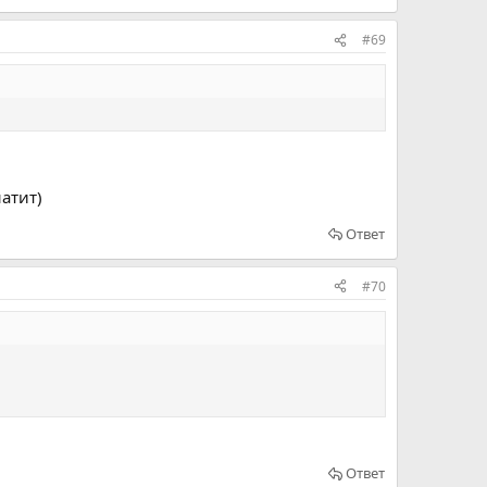
#69
атит)
Ответ
#70
Ответ