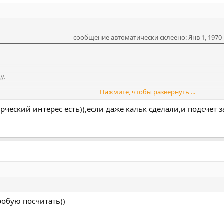
сообщение автоматически склеено:
Янв 1, 1970
у.
Нажмите, чтобы развернуть ...
ский интерес — обсуждается в закрытых ветках.
ерческий интерес есть)),если даже кальк сделали,и подсчет 
пробую посчитать))