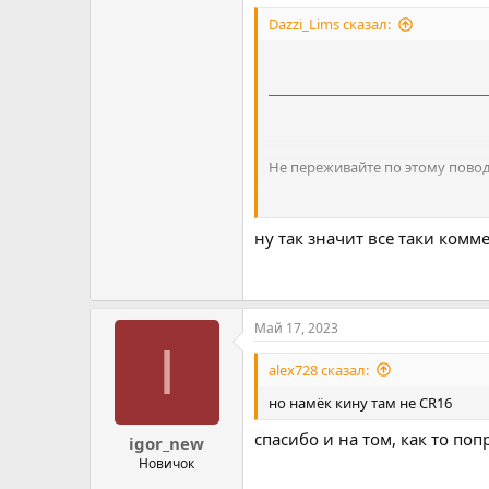
Dazzi_Lims сказал:
Не переживайте по этому повод
То что реально имеет коммерче
ну так значит все таки комм
Май 17, 2023
I
alex728 сказал:
но намёк кину там не CR16
спасибо и на том, как то по
igor_new
Новичок