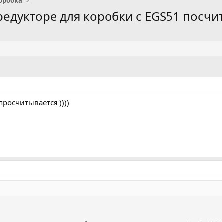
оробка
редукторе для коробки с EGS51 посчи
просчитывается ))))