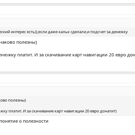
еский интерес есть)),если даже кальк сделали,и подсчет за денежку
инаково полезны)
енюжку платит. И за скачивание карт навигации 20 евро дон
ково полезны)
жку платит. И за скачивание карт навигации 20 евро донатит)
 понятие о полезности