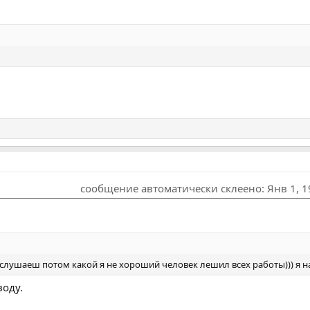
сообщение автоматически склеено:
Янв 1, 
лушаеш потом какой я не хороший человек лешил всех работы))) я на
воду.