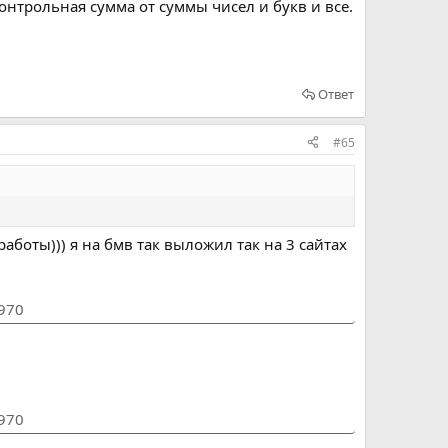
нтрольная сумма от суммы чисел и букв и все.
Ответ
#65
боты))) я на бмв так выложил так на 3 сайтах
1970
1970