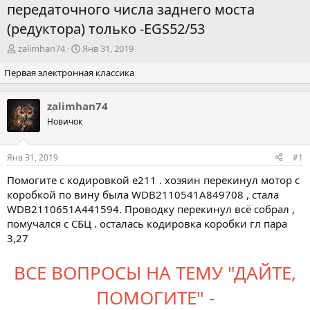
передаточного числа заднего моста
(редуктора) только -EGS52/53
А
Д
zalimhan74
Янв 31, 2019
в
а
Первая электронная классика
т
т
о
а
р
н
zalimhan74
т
а
Новичок
е
ч
м
а
ы
л
Янв 31, 2019
#1
а
Помогите с кодировкой е211 . хозяин перекинул мотор с
коробкой по вину была
WDB2110541A849708
, стала
WDB2110651A441594
. Проводку перекинул всё собрал ,
помучался с СБЦ . осталась кодировка коробки гл пара
3,27
ВСЕ ВОПРОСЫ НА ТЕМУ "ДАЙТЕ,
ПОМОГИТЕ" -