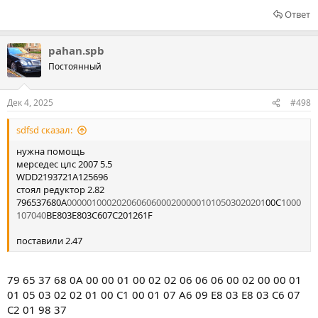
Ответ
pahan.spb
Постоянный
Дек 4, 2025
#498
sdfsd сказал:
нужна помощь
мерседес цлс 2007 5.5
WDD2193721A125696
стоял редуктор 2.82
796537680A
0000010002
0206060600
0200000101
0503020201
00C
1000
107040
BE803E803C607C201261F
поставили 2.47
79 65 37 68 0A 00 00 01 00 02 02 06 06 06 00 02 00 00 01
01 05 03 02 02 01 00 C1 00 01 07 A6 09 E8 03 E8 03 C6 07
C2 01 98 37