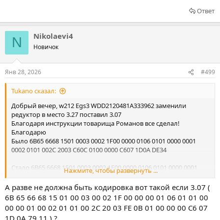
Ответ
Nikolaevi4
N
Новичок
Янв 28, 2026
#499
Tukano сказал:
Добрый вечер, w212 Egs3
WDD2120481A333962
заменили
редуктор в место 3.27 поставил 3.07
Благодаря инструкции товарища Романов все сделал!
Благодарю
Было 6B65 6668 1501 0003 0002 1F00 0000 0106 0101 0000 0001
0002 0101 002C 2003 C60C 0100 0000 C607 1D0A DE34
Стало 6B65 6668 1501 0003 0002 1F00 0000 0106 0101 0000 0001
Нажмите, чтобы развернуть ...
0002 0101 002C 2003 740E 0100 0000 C607 1D0A 6189
Всё полетело)
А разве не должна быть кодировка вот такой если 3.07 (
6B 65 66 68 15 01 00 03 00 02 1F 00 00 00 01 06 01 01 00
00 00 01 00 02 01 01 00 2C 20 03 FE 0B 01 00 00 00 C6 07
1D 0A 79 11 ) ?