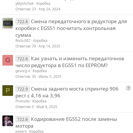
yblyshchak
Коробка
Ответов
23
Апр 24, 2024
Смена передаточного в редукторе для
722.6
коробки с EGS51 посчитать контрольная
сумма
Rock-007
Коробка
Ответов
79
Апр 14, 2025
Как узнать и изменить передаточное
722.6
G
число редуктора в EGS51 по EEPROM?
gevorg-x
Коробка
Ответов
30
Июль 5, 2025
Смена заднего моста спринтер 906
722.9
P
о
рест с 4,16 на 3,96
п
Promoto
Коробка
р
Ответов
0
Май 8, 2025
о
Кодирование EGS52 после замены
с
722.6
мотора
poxers
Коробка