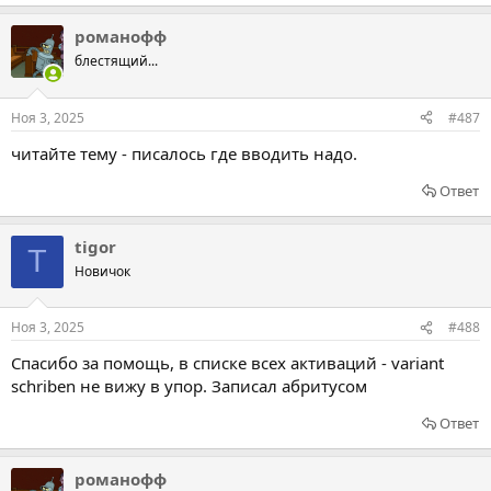
романофф
блестящий...
Ноя 3, 2025
#487
читайте тему - писалось где вводить надо.
Ответ
tigor
T
Новичок
Ноя 3, 2025
#488
Спасибо за помощь, в списке всех активаций - variant
schriben не вижу в упор. Записал абритусом
Ответ
романофф