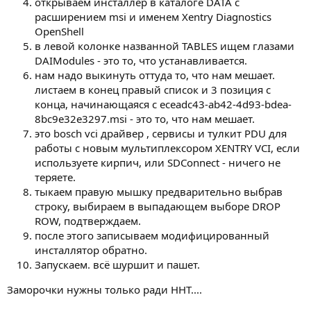
открываем инсталлер в каталоге DATA с
расширением msi и именем Xentry Diagnostics
OpenShell
в левой колонке названной TABLES ищем глазами
DAIModules - это то, что устанавливается.
нам надо выкинуть оттуда то, что нам мешает.
листаем в конец правый список и 3 позиция с
конца, начинающаяся с eceadc43-ab42-4d93-bdea-
8bc9e32e3297.msi - это то, что нам мешает.
это bosch vci драйвер , сервисы и тулкит PDU для
работы с новым мультиплексором XENTRY VCI, если
используете кирпич, или SDConnect - ничего не
теряете.
тыкаем правую мышку предварительно выбрав
строку, выбираем в выпадающем выборе DROP
ROW, подтверждаем.
после этого записываем модифицированный
инсталлятор обратно.
Запускаем. всё шуршит и пашет.
Заморочки нужны только ради HHT....