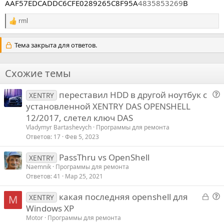
AAF57EDCADDC6CFE0289265C8F95A
4835853269
B
rml
Р
е
а
Тема закрыта для ответов.
к
ц
и
Схожие темы
и
:
переставил HDD в другой ноутбук с
XENTRY
о
установленной XENTRY DAS OPENSHELL
п
12/2017, слетел ключ DAS
р
Vladymyr Bartashevych
Программы для ремонта
о
Ответов
17
Фев 5, 2023
с
PassThru vs OpenShell
XENTRY
Naemnik
Программы для ремонта
Ответов
41
Мар 25, 2021
З
какая последняя openshell для
XENTRY
M
а
о
Windows XP
к
п
Motor
Программы для ремонта