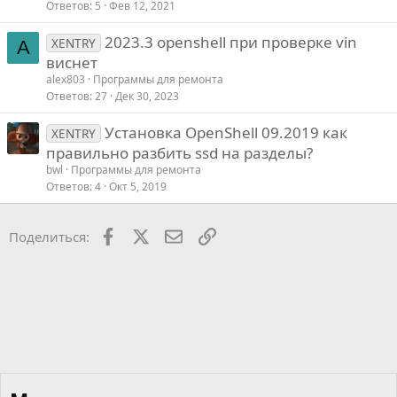
р
р
Ответов
5
Фев 12, 2021
ы
о
2023.3 openshell при проверке vin
т
с
XENTRY
A
виснет
ы
й
alex803
Программы для ремонта
Ответов
27
Дек 30, 2023
Установка OpenShell 09.2019 как
XENTRY
правильно разбить ssd на разделы?
bwl
Программы для ремонта
Ответов
4
Окт 5, 2019
Facebook
X
Почта
Ссылкой
Поделиться: