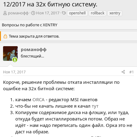
12/2017 на 32х битную систему.
А
Д
Т
романофф
Ноя 17, 2017
openshell
rollback
xentry
в
а
э
т
т
г
Вопросы по работе с XENTRY
о
а
и
р
н
Тема закрыта для ответов.
т
а
е
ч
романофф
м
а
блестящий...
ы
л
а
Ноя 17, 2017
#1
Короче, решение проблемы отката инсталляции по
ошибке на 32х битной системe:
качаем
ORCA
- редактор MSI пакетов
что-бы не качать лишнее я качал
тут
Копируем содержимое диска на флэшку, или туда,
откуда будет инсталлироваться потом. Образ не
идёт - нам надо переписать один файл. Орка это не
даст на образе.