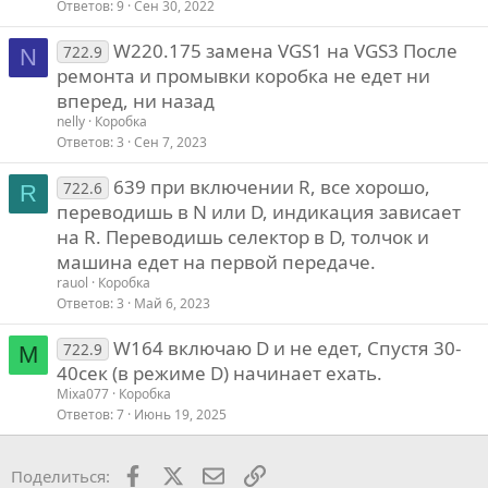
Ответов
9
Сен 30, 2022
W220.175 замена VGS1 на VGS3 После
722.9
N
ремонта и промывки коробка не едет ни
вперед, ни назад
nelly
Коробка
Ответов
3
Сен 7, 2023
639 при включении R, все хорошо,
722.6
R
переводишь в N или D, индикация зависает
на R. Переводишь селектор в D, толчок и
машина едет на первой передаче.
rauol
Коробка
Ответов
3
Май 6, 2023
W164 включаю D и не едет, Спустя 30-
722.9
M
40сек (в режиме D) начинает ехать.
Mixa077
Коробка
Ответов
7
Июнь 19, 2025
Facebook
X
Почта
Ссылкой
Поделиться: