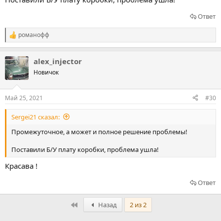
Ответ
романофф
Р
е
а
alex_injector
к
ц
Новичок
и
и
:
Май 25, 2021
#30
Sergei21 сказал:
Промежуточное, а может и полное решение проблемы!
Поставили Б/У плату коробки, проблема ушла!
Красава !
Ответ
Первый
Назад
2 из 2