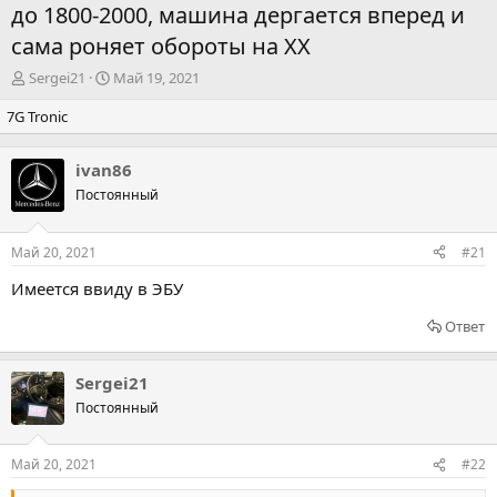
до 1800-2000, машина дергается вперед и
сама роняет обороты на ХХ
А
Д
Sergei21
Май 19, 2021
в
а
7G Tronic
т
т
о
а
р
н
ivan86
т
а
Постоянный
е
ч
м
а
ы
л
Май 20, 2021
#21
а
Имеется ввиду в ЭБУ
Ответ
Sergei21
Постоянный
Май 20, 2021
#22