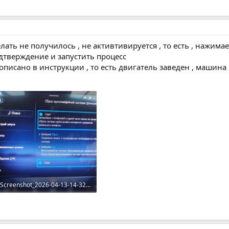
лать не получилось , не активтивируется , то есть , нажима
дтверждение и запустить процесс
писано в инструкции , то есть двигатель заведен , машина
Screenshot_2026-04-13-14-32-43-655_com.miui.gallery-edit.jpg
143.9 KB · Просмотров: 65