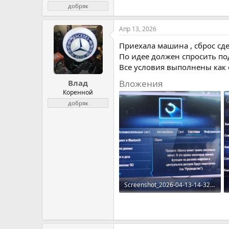
добряк
Апр 13, 2026
Приехала машина , сброс сде
По идее должен спросить по
Все условия выполнены как о
Вложения
Влад
Коренной
добряк
Screenshot_2026-04-13-14-32-28-572_com.miui.gallery-edit.jpg
156.1 KB · Просмотров: 72