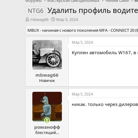
Форумы
Мастерская самоделкиных
Чиним сами
М
Удалить профиль водит
NTG6
А
Д
mbwag66
Мар 5, 2024
в
а
MBUX - начиная с нового поколения MFA - CONNECT 20 
т
т
о
а
р
н
Мар 5, 2024
т
а
Куплен автомобиль W167, в 
е
ч
м
а
ы
л
а
mbwag66
Новичок
Мар 5, 2024
никак. только через дилеров 
романофф
блестящий...