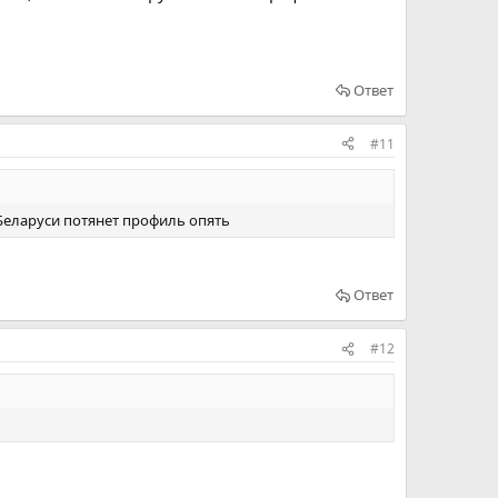
Ответ
#11
е Беларуси потянет профиль опять
Ответ
#12