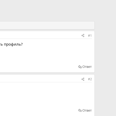
#1
ть профиль?
Ответ
#2
Ответ