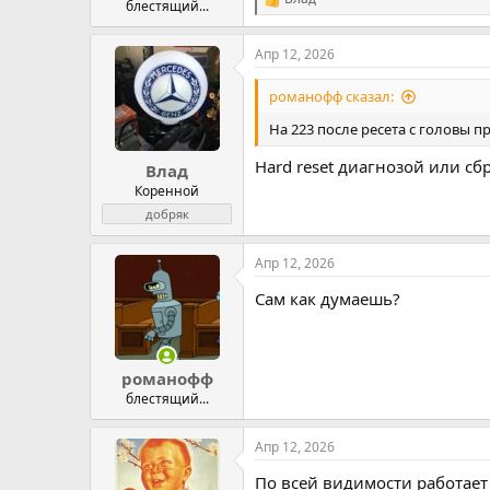
Р
блестящий...
е
а
Апр 12, 2026
к
ц
и
романофф сказал:
и
:
На 223 после ресета с головы 
Hard reset диагнозой или сб
Влад
Коренной
добряк
Апр 12, 2026
Сам как думаешь?
романофф
блестящий...
Апр 12, 2026
По всей видимости работает 