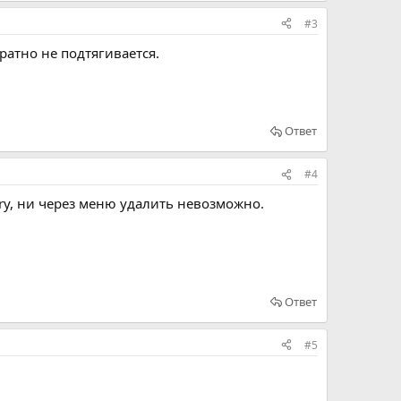
#3
братно не подтягивается.
Ответ
#4
try, ни через меню удалить невозможно.
Ответ
#5