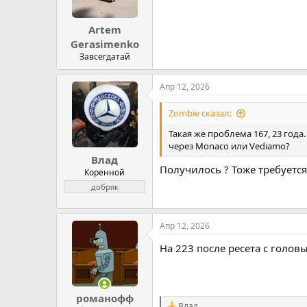
Artem
Gerasimenko
Завсегдатай
Апр 12, 2026
Zombie сказал:
Такая же проблема 167, 23 года
через Monaco или Vediamo?
Влад
Получилось ? Тоже требуется
Коренной
добряк
Апр 12, 2026
На 223 после ресета с голо
романофф
Влад