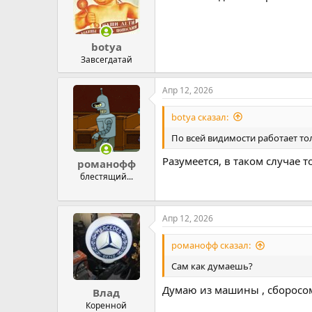
botya
Завсегдатай
Апр 12, 2026
botya сказал:
По всей видимости работает тол
Разумеется, в таком случае т
романофф
блестящий...
Апр 12, 2026
романофф сказал:
Сам как думаешь?
Думаю из машины , сборосо
Влад
Коренной