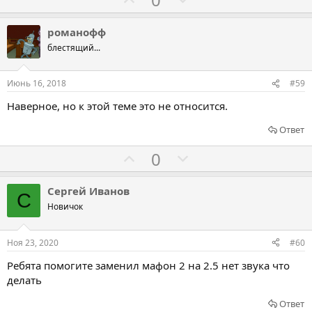
з
п
о
о
а
р
л
л
романофф
о
о
о
блестящий...
т
с
с
и
о
о
Июнь 16, 2018
#59
в
в
в
Наверное, но к этой теме это не относится.
а
а
т
т
Ответ
ь
ь
Г
Г
0
з
п
о
о
а
р
л
л
Сергей Иванов
о
С
о
о
Новичок
т
с
с
и
о
о
Ноя 23, 2020
#60
в
в
в
Ребята помогите заменил мафон 2 на 2.5 нет звука что
а
а
делать
т
т
ь
ь
Ответ