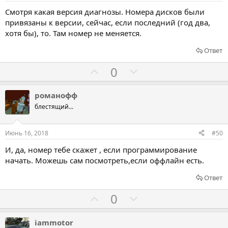
в
в
Смотря какая версия диагнозы. Номера дисков были
а
а
привязаны к версии, сейчас, если последний (год два,
т
т
хотя бы), то. Там номер не меняется.
ь
ь
Ответ
з
п
а
р
Г
Г
0
о
о
о
т
л
л
романофф
и
о
о
блестящий...
в
с
с
о
о
Июнь 16, 2018
#50
в
в
И, да, номер тебе скажет , если программирование
а
а
начать. Можешь сам посмотреть,если оффлайн есть.
т
т
ь
ь
Ответ
з
п
Г
Г
0
а
р
о
о
о
л
л
iammotor