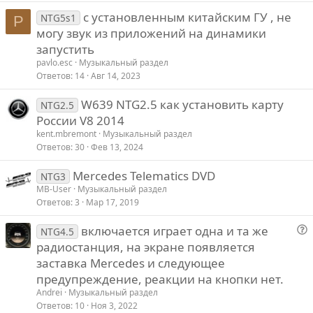
с установленным китайским ГУ , не
NTG5s1
P
могу звук из приложений на динамики
запустить
pavlo.esc
Музыкальный раздел
Ответов
14
Авг 14, 2023
W639 NTG2.5 как установить карту
NTG2.5
России V8 2014
kent.mbremont
Музыкальный раздел
Ответов
30
Фев 13, 2024
Mercedes Telematics DVD
NTG3
MB-User
Музыкальный раздел
Ответов
3
Мар 17, 2019
включается играет одна и та же
NTG4.5
о
радиостанция, на экране появляется
п
заставка Mercedes и следующее
р
предупреждение, реакции на кнопки нет.
о
Andrei
Музыкальный раздел
с
Ответов
10
Ноя 3, 2022