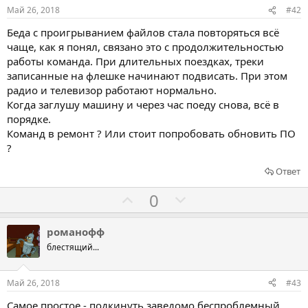
о
о
Май 26, 2018
#42
в
в
Беда с проигрыванием файлов стала повторяться всё
а
а
чаще, как я понял, связано это с продолжительностью
т
т
работы команда. При длительных поездках, треки
ь
ь
записанные на флешке начинают подвисать. При этом
з
п
радио и телевизор работают нормально.
а
р
Когда заглушу машину и через час поеду снова, всё в
порядке.
о
Команд в ремонт ? Или стоит попробовать обновить ПО
т
?
и
в
Ответ
Г
Г
0
о
о
л
л
романофф
о
о
блестящий...
с
с
о
о
Май 26, 2018
#43
в
в
Самое простое - подкинуть заведомо беспроблемный