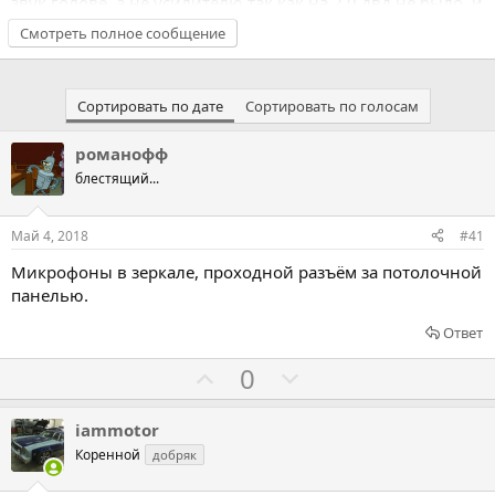
звук голове, а не усилителю так как на 2.0 двд не было, и
усилитель просто не умеет его звук декодировать.
Смотреть полное сообщение
Сортировать по дате
Сортировать по голосам
романофф
блестящий...
Май 4, 2018
#41
Микрофоны в зеркале, проходной разъём за потолочной
панелью.
Ответ
Г
Г
0
о
о
л
л
iammotor
о
о
Коренной
добряк
с
с