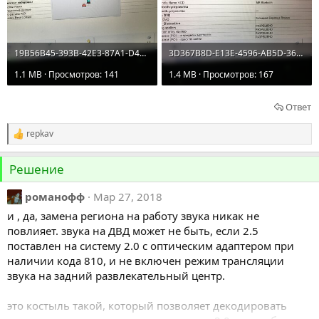
19B56B45-393B-42E3-87A1-D4329B0788B0.jpeg
3D367B8D-E13E-4596-AB5D-36F8EB6EA189.jpeg
1.1 MB · Просмотров: 141
1.4 MB · Просмотров: 167
Ответ
repkav
Р
е
а
Решение
к
ц
и
романофф
Мар 27, 2018
и
и , да, замена региона на работу звука никак не
:
повлияет. звука на ДВД может не быть, если 2.5
поставлен на систему 2.0 с оптическим адаптером при
наличии кода 810, и не включен режим трансляции
звука на задний развлекательный центр.
это костыль такой, который позволяет декодировать