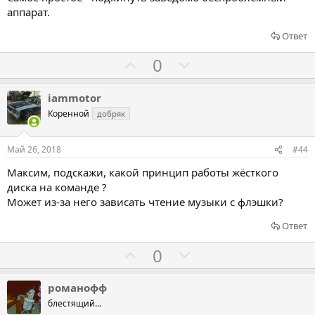
а
а
аппарат.
т
т
ь
ь
Ответ
з
п
Г
Г
0
а
р
о
о
о
л
л
iammotor
т
о
о
Коренной
добряк
и
с
с
в
о
о
Май 26, 2018
#44
в
в
Максим, подскажи, какой принцип работы жёсткого
а
а
диска на команде ?
т
т
Может из-за него зависать чтение музыки с флэшки?
ь
ь
Ответ
з
п
а
р
Г
Г
0
о
о
о
т
л
л
романофф
и
о
о
блестящий...