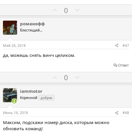
т
и
Г
Г
0
в
о
о
л
л
романофф
о
о
блестящий...
с
с
о
о
Май 26, 2018
#47
в
в
да, можешь снять винч целиком.
а
а
т
т
Ответ
ь
ь
Г
Г
0
з
п
о
о
а
р
л
л
iammotor
о
о
о
Коренной
добряк
т
с
с
и
о
о
Июнь 16, 2018
#48
в
в
в
Максим, подскажи номер диска, которым можно
а
а
обновить команд!