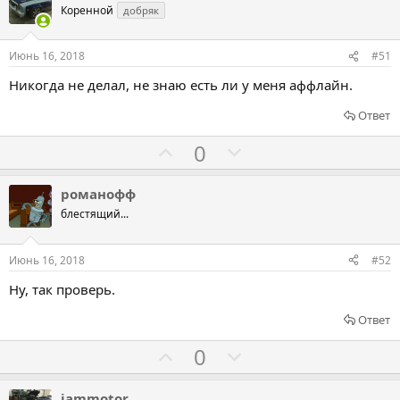
т
о
о
Коренной
добряк
и
с
с
в
о
о
Июнь 16, 2018
#51
в
в
Никогда не делал, не знаю есть ли у меня аффлайн.
а
а
т
т
Ответ
ь
ь
Г
Г
0
з
п
о
о
а
р
л
л
романофф
о
о
о
блестящий...
т
с
с
и
о
о
Июнь 16, 2018
#52
в
в
в
Ну, так проверь.
а
а
т
т
Ответ
ь
ь
Г
Г
0
з
п
о
о
а
р
л
л
iammotor