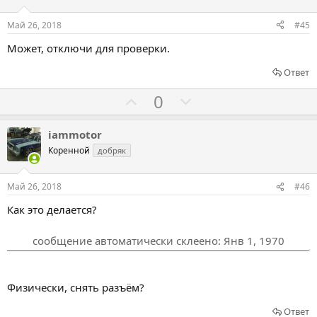
в
с
с
о
о
Май 26, 2018
#45
в
в
Может, отключи для проверки.
а
а
т
т
Ответ
ь
ь
Г
Г
0
з
п
о
о
а
р
л
л
iammotor
о
о
о
Коренной
добряк
т
с
с
и
о
о
Май 26, 2018
#46
в
в
в
Как это делается?
а
а
т
т
сообщение автоматически склеено:
Янв 1, 1970
ь
ь
з
п
а
р
Физически, снять разъём?
о
Ответ