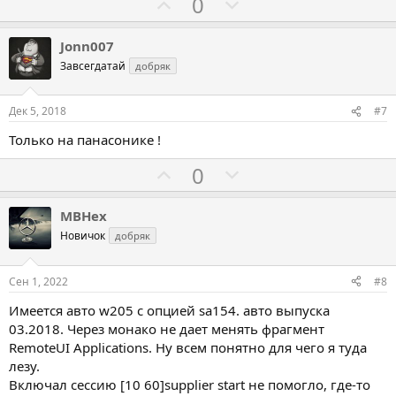
Г
Г
0
о
о
л
л
Jonn007
о
о
Завсегдатай
добряк
с
с
о
о
Дек 5, 2018
#7
в
в
Только на панасонике !
а
а
т
т
Г
Г
0
ь
ь
о
о
з
п
л
л
MBHex
а
р
о
о
Новичок
добряк
о
с
с
т
о
о
Сен 1, 2022
#8
и
в
в
Имеется авто w205 с опцией sa154. авто выпуска
в
а
а
03.2018. Через монако не дает менять фрагмент
т
т
RemoteUI Applications. Ну всем понятно для чего я туда
ь
ь
лезу.
з
п
Включал сессию [10 60]supplier start не помогло, где-то