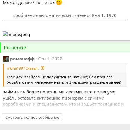
Может делаю что не так
сообщение автоматически склеено:
Янв 1, 1970
Решение
романофф
Сен 1, 2022
muha1997 сказал:
Если даунгрейдом не получится, то напишу) Сам процесс
борьбы с этим интересен нежели фин. вознаграждение за нее)
займитесь более полезными делами, этот поезд уже
ушёл , оставьте активацию пионерам с синими
коробочками и специалистам, кто и зашьёт последнее и
активирует без даунгредов там, где коробочки
спотыкаются.
Смотреть полное сообщение