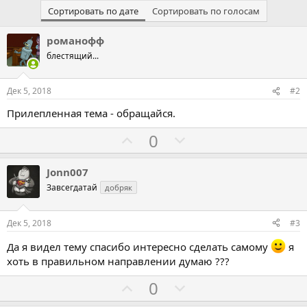
Сортировать по дате
Сортировать по голосам
романофф
блестящий...
Дек 5, 2018
#2
Прилепленная тема - обращайся.
Г
Г
0
о
о
л
л
Jonn007
о
о
Завсегдатай
добряк
с
с
о
о
Дек 5, 2018
#3
в
в
Да я видел тему спасибо интересно сделать самому
я
а
а
хоть в правильном направлении думаю ???
т
т
Г
Г
ь
ь
0
о
о
з
п