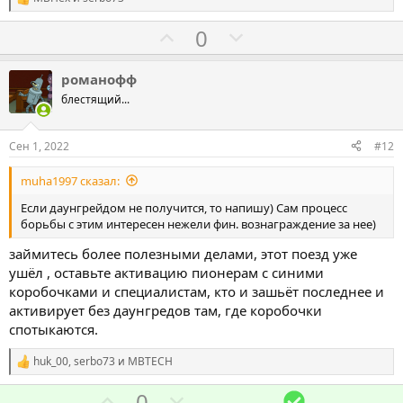
т
т
Р
ь
ь
е
Г
Г
0
а
з
п
к
о
о
а
р
ц
л
л
и
романофф
о
и
о
о
блестящий...
т
:
с
с
и
о
о
в
Сен 1, 2022
#12
в
в
muha1997 сказал:
а
а
т
т
Если даунгрейдом не получится, то напишу) Сам процесс
борьбы с этим интересен нежели фин. вознаграждение за нее)
ь
ь
з
п
займитесь более полезными делами, этот поезд уже
а
р
ушёл , оставьте активацию пионерам с синими
о
коробочками и специалистам, кто и зашьёт последнее и
активирует без даунгредов там, где коробочки
т
спотыкаются.
и
в
huk_00
,
serbo73
и
MBTECH
Р
е
Г
Г
Р
0
а