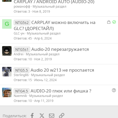
р
а
а
CARPLAY / ANDROID AUTO (AUDIO-20)
романофф
Музыкальный раздел
т
т
л
Ответов
3
Ноя 8, 2019
ь
ь
е
з
п
З
Р
CARPLAY можно включить на
п
NTG5s2
G
а
р
а
е
GLC? (ДОРЕСТАЙЛ)
л
о
к
е
GLC-ун
Музыкальный раздел
р
е
т
Ответов
45
Апр 6, 2024
ы
а
и
Audio-20 перезагружается
т
о
NTG5s1
в
Andrei
Музыкальный раздел
ы
Ответов
10
Ноя 2, 2019
й
Audio 20 w213 не проспается
NTG5.5
Sterling86
Музыкальный раздел
Ответов
15
Июнь 12, 2024
AUDIO-20 глюк или фишка ?
NTG4.5
о
Naemnik
Музыкальный раздел
Ответов
10
Апр 11, 2019
п
р
о
Facebook
X
Почта
Ссылкой
Поделиться:
с