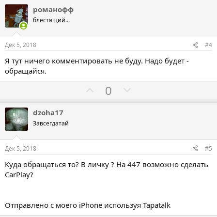
л
л
а
р
романофф
о
о
о
блестящий...
с
с
т
о
о
и
Дек 5, 2018
#4
в
в
в
Я тут ничего комментировать не буду. Надо будет -
а
а
обращайся.
т
т
Г
Г
0
ь
ь
о
о
з
п
л
л
а
р
dzoha17
о
о
о
Завсегдатай
с
с
т
о
о
и
Дек 5, 2018
#5
в
в
в
Куда обращаться то? В личку ? На 447 возможно сделать
а
а
CarPlay?
т
т
ь
ь
з
п
Отправлено с моего iPhone используя Tapatalk