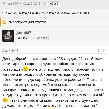
А
Д
Т
Jonn007
Дек 5, 2018
hu5es2
в
а
э
т
т
г
Audio20 с 807 кода на 205, 253 с кодом SA154 (PANASONIC)
о
а
и
р
н
Тема закрыта для ответов.
т
а
е
ч
Jonn007
м
а
Завсегдатай
ы
л
добряк
а
Дек 5, 2018
#1
День добрый есть машинка w253 с аудио 20 в ней был
активирован карплей чудо коробкой от китайских
товарищей
но что то подглючивало переодически и
на станции решили обновить телематику после
обновления чудо коробочка уже не работает ! Позвали
меня посмотреть ведьмой в чем косяк (карплеем не
заморачивался ни разу ) нашел в команде где включить
кодировку,пишет что проходит ,но по факту остается off
я так понимаю в свежем по закрыли эту функцию
думаю что сидом ! Какие могут быть еще варианты ?