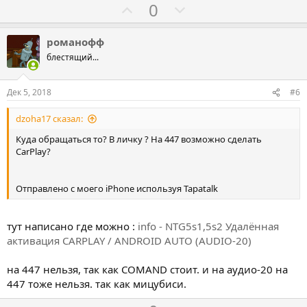
а
р
Г
Г
0
о
о
о
т
л
л
романофф
и
о
о
блестящий...
в
с
с
о
о
Дек 5, 2018
#6
в
в
dzoha17 сказал:
а
а
т
т
Куда обращаться то? В личку ? На 447 возможно сделать
CarPlay?
ь
ь
з
п
а
р
Отправлено с моего iPhone используя Tapatalk
о
т
тут написано где можно :
info - NTG5s1,5s2 Удалённая
и
активация CARPLAY / ANDROID AUTO (AUDIO-20)
в
на 447 нельзя, так как COMAND стоит. и на аудио-20 на
447 тоже нельзя. так как мицубиси.