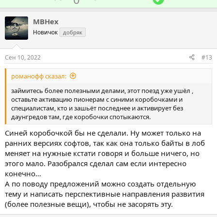
к
о
о
е
ц
л
л
ш
и
MBHex
и
о
о
е
Новичок
добряк
:
с
с
н
о
о
и
Сен 10, 2022
#13
в
в
е
романофф сказал:
а
а
т
т
займитесь более полезными делами, этот поезд уже ушёл ,
оставьте активацию пионерам с синими коробочками и
ь
ь
специалистам, кто и зашьёт последнее и активирует без
з
п
даунгредов там, где коробочки спотыкаются.
а
р
Синей коробочкой бы не сделали. Ну может только на
о
ранних версиях софтов, так как она только байты в лоб
т
меняет на нужные кстати говоря и больше ничего, но
и
этого мало. Разобрался сделал сам если интересно
в
конечно…
А по поводу предложений можно создать отдельную
тему и написать перспективные направления развития
(более полезные вещи), чтобы не засорять эту.