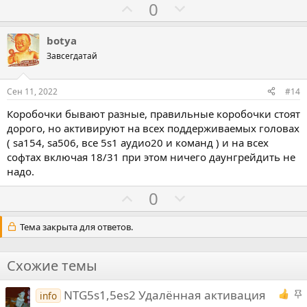
Г
Г
0
о
о
л
л
botya
о
о
Завсегдатай
с
с
о
о
Сен 11, 2022
#14
в
в
Коробочки бывают разные, правильные коробочки стоят
а
а
дорого, но активируют на всех поддерживаемых головах
т
т
( sa154, sa506, все 5s1 аудио20 и команд ) и на всех
ь
ь
софтах включая 18/31 при этом ничего даунгрейдить не
з
п
надо.
а
р
Г
Г
0
о
о
о
т
л
л
Тема закрыта для ответов.
и
о
о
в
с
с
Схожие темы
о
о
в
в
NTG5s1,5es2 Удалённая активация
info