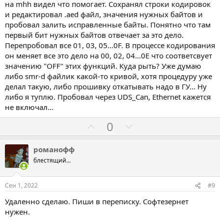
а
р
на mhh видел что помогает. Сохранял строки кодировок
и редактировал .aed файл, значения нужных байтов и
о
пробовал залить исправленные байты. Понятно что там
т
первый бит нужных байтов отвечает за это дело.
и
Перепробовал все 01, 03, 05...0F. В процессе кодирования
в
он меняет все это дело на 00, 02, 04...0E что соответсвует
значению "OFF" этих функций. Куда рыть? Уже думаю
либо smr-d файлик какой-то кривой, хотя процедуру уже
делал такую, либо прошивку откатывать надо в ГУ... Ну
либо я туплю. Пробовал через UDS_Can, Ethernet кажется
не включал...
Г
Г
0
о
о
л
л
романофф
о
о
блестящий...
с
с
о
о
Сен 1, 2022
#9
в
в
Удаленно сделаю. Пиши в переписку. Софтезернет
а
а
нужен.