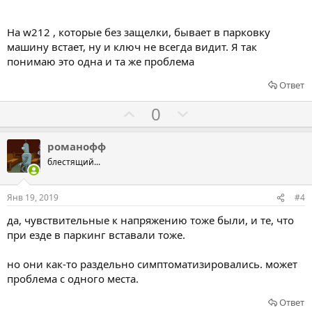
з
п
а
р
о
На w212 , которые без защелки, бывает в парковку
т
машину встает, ну и ключ не всегда видит. Я так
понимаю это одна и та же проблема
и
в
Ответ
Г
Г
0
о
о
л
л
романофф
о
о
блестящий...
с
с
о
о
Янв 19, 2019
#4
в
в
да, чувствительные к напряжению тоже были, и те, что
а
а
при езде в паркинг вставали тоже.
т
т
ь
ь
но они как-то раздельно симптоматизировались. может
з
п
проблема с одного места.
а
р
Ответ