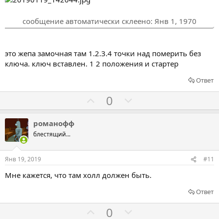
а
а
т
т
сообщение автоматически склеено:
Янв 1, 1970
ь
ь
з
п
а
р
это жепа замочная там 1.2.3.4 точки над померить без
о
ключа. ключ вставлен. 1 2 положения и стартер
т
Ответ
и
Г
Г
в
0
о
о
л
л
романофф
о
о
блестящий...
с
с
о
о
Янв 19, 2019
#11
в
в
Мне кажется, что там холл должен быть.
а
а
т
т
Ответ
ь
ь
Г
Г
0
з
п