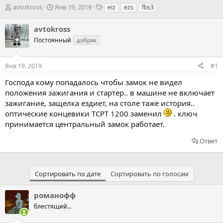
А
Д
Т
avtokross
Янв 19, 2019
eiz
ezs
fbs3
в
а
э
т
т
г
avtokross
о
а
и
Постоянный
добряк
р
н
т
а
е
ч
Янв 19, 2019
#1
м
а
ы
л
Господа кому попадалось чтобы замок не видел
а
положения зажигания и стартер.. в машине не включает
зажигание, защелка ездиет, на столе таже история..
оптические концевики TCPT 1200 заменил
. ключ
принимается центральный замок работает.
Ответ
Сортировать по дате
Сортировать по голосам
романофф
блестящий...