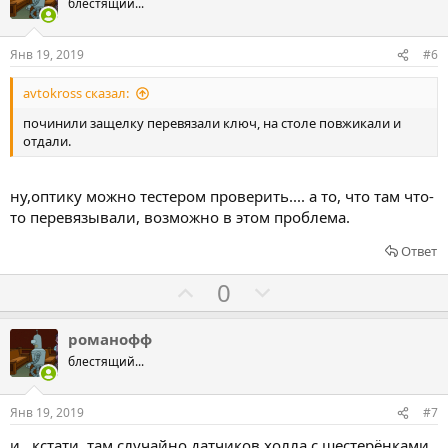
о
о
блестящий...
с
с
о
о
Янв 19, 2019
#6
в
в
avtokross сказал:
а
а
т
т
починили защелку перевязали ключ, на столе повжикали и
отдали.
ь
ь
з
п
а
р
ну,оптику можно тестером проверить.... а то, что там что-
о
то перевязывали, возможно в этом проблема.
т
Ответ
и
Г
Г
0
в
о
о
л
л
романофф
о
о
блестящий...
с
с
о
о
Янв 19, 2019
#7
в
в
и , кстати, там случайно датчиков холла с шестерёнками