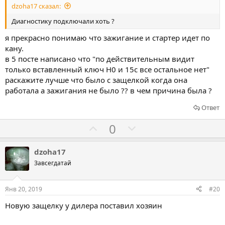
dzoha17 сказал:
а
а
т
т
Диагностику подключали хоть ?
ь
ь
я прекрасно понимаю что зажигание и стартер идет по
з
п
кану.
а
р
в 5 посте написано что "по действительным видит
о
только вставленный ключ H0 и 15с все остальное нет"
т
раскажите лучше что было с защелкой когда она
работала а зажигания не было ?? в чем причина была ?
и
в
Ответ
Г
Г
0
о
о
л
л
dzoha17
о
о
Завсегдатай
с
с
о
о
Янв 20, 2019
#20
в
в
Новую защелку у дилера поставил хозяин
а
а
т
т