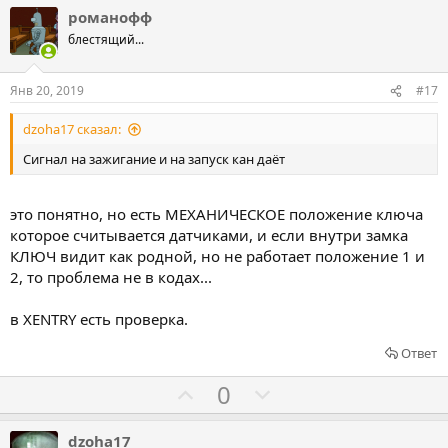
л
л
романофф
о
о
блестящий...
с
с
о
о
Янв 20, 2019
#17
в
в
dzoha17 сказал:
а
а
т
т
Сигнал на зажигание и на запуск кан даёт
ь
ь
з
п
это понятно, но есть МЕХАНИЧЕСКОЕ положение ключа
а
р
которое считывается датчиками, и если внутри замка
о
КЛЮЧ видит как родной, но не работает положение 1 и
т
2, то проблема не в кодах...
и
в XENTRY есть проверка.
в
Ответ
Г
Г
0
о
о
л
л
dzoha17