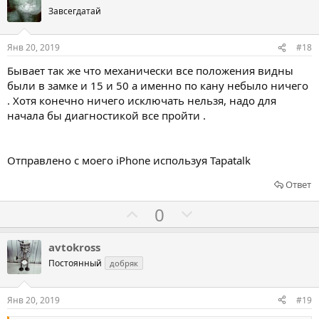
о
о
Завсегдатай
с
с
о
о
Янв 20, 2019
#18
в
в
Бывает так же что механически все положения видны
а
а
были в замке и 15 и 50 а именно по кану небыло ничего
т
т
. Хотя конечно ничего исключать нельзя, надо для
ь
ь
начала бы диагностикой все пройти .
з
п
а
р
Отправлено с моего iPhone используя Tapatalk
о
т
Ответ
и
Г
Г
0
в
о
о
л
л
avtokross
о
о
Постоянный
добряк
с
с
о
о
Янв 20, 2019
#19
в
в