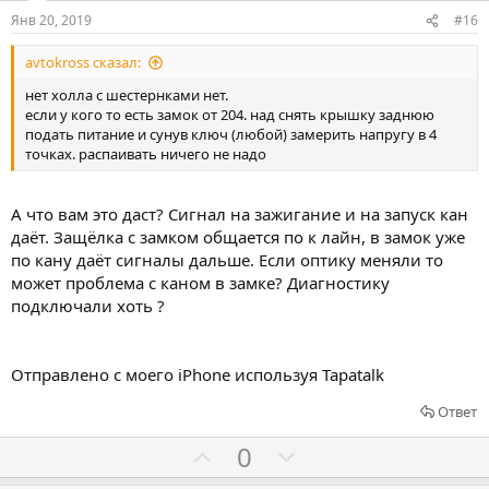
в
о
о
Янв 20, 2019
#16
в
в
avtokross сказал:
а
а
т
т
нет холла с шестернками нет.
если у кого то есть замок от 204. над снять крышку заднюю
ь
ь
подать питание и сунув ключ (любой) замерить напругу в 4
з
п
точках. распаивать ничего не надо
а
р
о
А что вам это даст? Сигнал на зажигание и на запуск кан
т
даёт. Защёлка с замком общается по к лайн, в замок уже
и
по кану даёт сигналы дальше. Если оптику меняли то
в
может проблема с каном в замке? Диагностику
подключали хоть ?
Отправлено с моего iPhone используя Tapatalk
Ответ
Г
Г
0
о
о