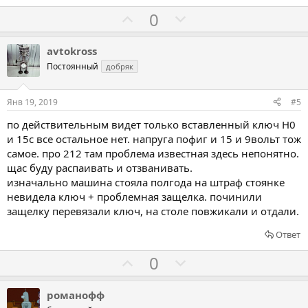
о
т
Г
Г
0
и
о
о
в
л
л
avtokross
о
о
Постоянный
добряк
с
с
о
о
Янв 19, 2019
#5
в
в
по действительным видет только вставленный ключ H0
а
а
и 15с все остальное нет. напруга пофиг и 15 и 9вольт тож
т
т
самое. про 212 там проблема известная здесь непонятно.
ь
ь
щас буду распаивать и отзванивать.
з
п
изначально машина стояла полгода на штраф стоянке
а
р
невидела ключ + проблемная защелка. починили
защелку перевязали ключ, на столе повжикали и отдали.
о
т
Ответ
и
Г
Г
0
в
о
о
л
л
романофф