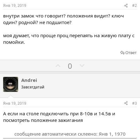
Янв 19, 2019
#2
внутри замок что говорит? положения видит? ключ
один? родной? не подшитое?
моя думает, что проще проц перепаять на живую плату с
помойки.
Ответ
Г
Г
0
о
о
л
л
Andrei
о
о
Завсегдатай
с
с
о
о
Янв 19, 2019
#3
в
в
А если на столе подключить при 8-10в и 14.5в и
а
а
посмотреть положение зажигания
т
т
ь
ь
сообщение автоматически склеено:
Янв 1, 1970