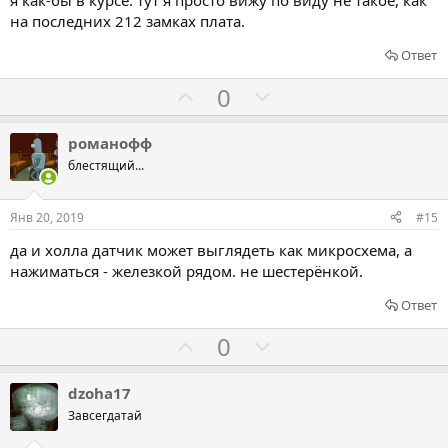
я как-бы в курсе. тут я просто вижу по виду не такое, как
а
р
на последних 212 замках плата.
о
Ответ
т
и
Г
Г
0
в
о
о
л
л
романофф
о
о
блестящий...
с
с
о
о
Янв 20, 2019
#15
в
в
да и холла датчик может выглядеть как микросхема, а
а
а
нажиматься - железкой рядом. не шестерёнкой.
т
т
ь
ь
Ответ
з
п
Г
Г
0
а
р
о
о
о
л
л
dzoha17
т
о
о
Завсегдатай
и
с
с