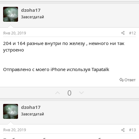
о
о
а
р
л
л
dzoha17
о
о
о
Завсегдатай
т
с
с
и
о
о
Янв 20, 2019
#12
в
в
в
204 и 164 разные внутри по железу , немного ни так
а
а
устроено
т
т
ь
ь
з
п
Отправлено с моего iPhone используя Tapatalk
а
р
Ответ
о
т
Г
Г
0
и
о
о
в
л
л
dzoha17
о
о
Завсегдатай
с
с
о
о
Янв 20, 2019
#13
в
в