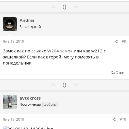
о
Г
Г
0
т
о
о
и
л
л
Andrei
в
о
о
Завсегдатай
с
с
о
о
Янв 19, 2019
#9
в
в
Замок как по ссылке
W204 замок
или как w212 с
а
а
защелкой? Если как второй, могу померять в
т
т
понедельник
ь
ь
Ответ
з
п
а
р
Г
Г
0
о
о
о
т
л
л
avtokross
и
о
о
Постоянный
добряк
в
с
с
о
о
Янв 19, 2019
#10
в
в