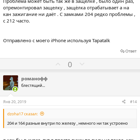
Проблема может быть так же в защелке , было один раз,
а
а
отремонтировал защелку , защёлка отрабатывает а на
т
т
кан зажигание ни даёт . С замками 204 редко проблемы ,
ь
ь
с 212 часто.
з
п
а
р
Отправлено с моего iPhone используя Tapatalk
о
т
Ответ
и
Г
Г
0
в
о
о
л
л
романофф
о
о
блестящий...
с
с
о
о
Янв 20, 2019
#14
в
в
dzoha17 сказал:
а
а
т
т
204 и 164 разные внутри по железу , немного ни так устроено
ь
ь
з
п