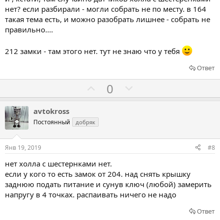
а
а
нет? если разбирали - могли собрать не по месту. в 164
т
т
такая тема есть, и можно разобрать лишнее - собрать не
ь
ь
правильно....
з
п
а
р
212 замки - там этого нет. тут не знаю что у тебя
о
Ответ
т
Г
Г
и
0
о
о
в
л
л
avtokross
о
о
Постоянный
добряк
с
с
о
о
Янв 19, 2019
#8
в
в
нет холла с шестернками нет.
а
а
если у кого то есть замок от 204. над снять крышку
т
т
заднюю подать питание и сунув ключ (любой) замерить
ь
ь
напругу в 4 точках. распаивать ничего не надо
з
п
Ответ
а
р