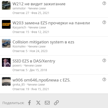
в
W212 не видит зажигание
Verdana
о
iammotor
Чиним сами
Ответов
27
Фев 25, 2021
п
р
W203 замена EZS прочерки на панели
о
о
Kasyanich
Чиним сами
с
Ответов
15
Фев 12, 2021
п
р
Collision mitigation system в ezs
о
Kosmalev
Чиним сами
с
Ответов
5
Ноя 24, 2023
SSID EZS в DAS/Xentry
о
poxers
Чиним сами
Ответов
5
Дек 15, 2018
п
р
w906 om646,проблема с EZS.
о
о
greka_85
Чиним сами
с
Ответов
19
Янв 15, 2021
п
р
о
Facebook
X
Почта
Ссылкой
Поделиться:
с